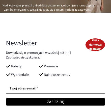
*Kod jest ważny przez 14 dni od daty otrzymania, obowiązuje na następne
zamówienie za min.
119 zł
i nie łączy się z innymi kodami rabatowymi.
Newsletter
15% +
darmowa
dostawa*
Dowiedz się o promocjach wcześniej niż inni!
Zapisując się zyskujesz:
Rabaty
Promocje
Wyprzedaże
Najnowsze trendy
Twój adres e-mail *
ZAPISZ SIĘ