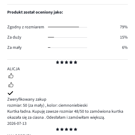
głosów
ilość
1,
0.
głosów
ilość
Produkt został oceniony jako:
1.
głosów
0.
Zgodny z rozmiarem
79%
Za duży
15%
Za mały
6%
Ocena
5
ALICJA
Zweryfikowany zakup
rozmiar: 50
(za mały)
,
kolor: ciemnoniebieski
Kurtka ładna. Kupuję zawsze rozmiar 48/50 to zamówiona kurtka
okazała się za ciasna . Odesłałam i zamówiłam większą.
2026-07-13
Ocena