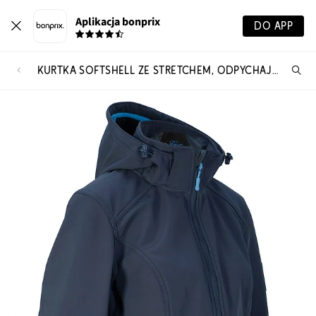
Aplikacja bonprix
DO APP
KURTKA SOFTSHELL ZE STRETCHEM, ODPYCHAJĄCA WODĘ
Szu
pr