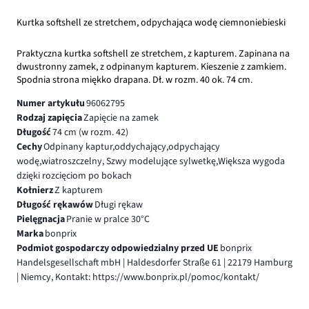
Kurtka softshell ze stretchem, odpychająca wodę ciemnoniebieski
Praktyczna kurtka softshell ze stretchem, z kapturem. Zapinana na
dwustronny zamek, z odpinanym kapturem. Kieszenie z zamkiem.
Spodnia strona miękko drapana. Dł. w rozm. 40 ok. 74 cm.
Numer artykułu
96062795
Rodzaj zapięcia
Zapięcie na zamek
Długość
74 cm (w rozm. 42)
Cechy
Odpinany kaptur,oddychający,odpychający
wodę,wiatroszczelny, Szwy modelujące sylwetkę,Większa wygoda
dzięki rozcięciom po bokach
Kołnierz
Z kapturem
Długość rękawów
Długi rękaw
Pielęgnacja
Pranie w pralce 30°C
Marka
bonprix
Podmiot gospodarczy odpowiedzialny przed UE
bonprix
Handelsgesellschaft mbH | Haldesdorfer Straße 61 | 22179 Hamburg
| Niemcy, Kontakt: https://www.bonprix.pl/pomoc/kontakt/