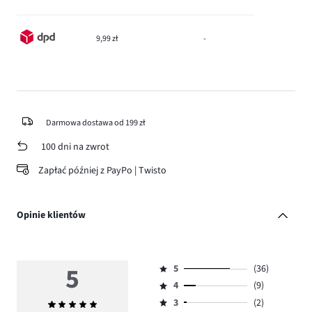
9,99 zł
-
Darmowa dostawa od 199 zł
100 dni na zwrot
Zapłać później z PayPo | Twisto
Opinie klientów
5
5
(36)
Ocena
4
(9)
5,
Ocena
ilość
3
(2)
Średnia
4,
Ocena