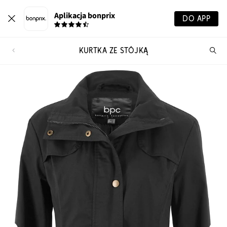
Aplikacja bonprix
DO APP
KURTKA ZE STÓJKĄ
Szu
pr