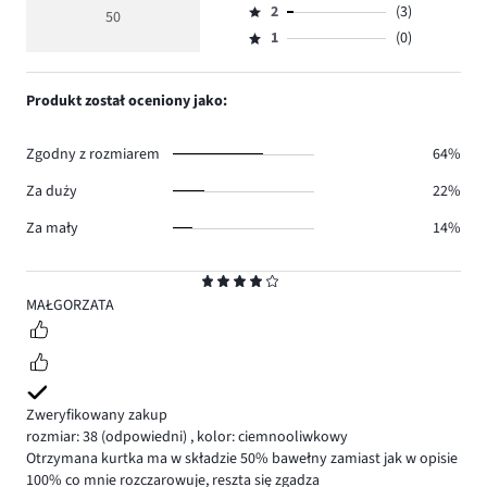
głosów
ocena
ilość
2
(3)
3,
50
Ocena
36.
5
głosów
ilość
1
(0)
2,
Ocena
9.
głosów
ilość
1,
2.
głosów
ilość
Produkt został oceniony jako:
3.
głosów
0.
Zgodny z rozmiarem
64%
Za duży
22%
Za mały
14%
Ocena
4
MAŁGORZATA
Zweryfikowany zakup
rozmiar: 38
(odpowiedni)
,
kolor: ciemnooliwkowy
Otrzymana kurtka ma w składzie 50% bawełny zamiast jak w opisie
100% co mnie rozczarowuje, reszta się zgadza