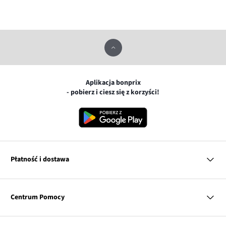
Aplikacja bonprix
- pobierz i ciesz się z korzyści!
Płatność i dostawa
MasterCard
Centrum Pomocy
Płatność online (PayU)
VISA
BLIK
Pytania i odpowiedzi