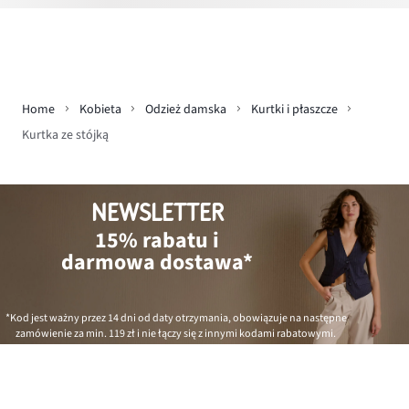
Home
Kobieta
Odzież damska
Kurtki i płaszcze
Kurtka ze stójką
NEWSLETTER
15% rabatu i
darmowa dostawa*
*Kod jest ważny przez 14 dni od daty otrzymania, obowiązuje na następne
zamówienie za min.
119 zł
i nie łączy się z innymi kodami rabatowymi.