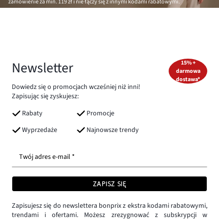
zamówienie za min.
119 zł
i nie łączy się z innymi kodami rabatowymi.
Newsletter
15% +
darmowa
dostawa*
Dowiedz się o promocjach wcześniej niż inni!
Zapisując się zyskujesz:
Rabaty
Promocje
Wyprzedaże
Najnowsze trendy
Twój adres e-mail *
ZAPISZ SIĘ
Zapisujesz się do newslettera bonprix z ekstra kodami rabatowymi,
trendami i ofertami. Możesz zrezygnować z subskrypcji w