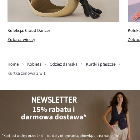
Kolekc
Kolekcja: Cloud Dancer
Zobac
Zobacz więcej
Home
Kobieta
Odzież damska
Kurtki i płaszcze
Kurtka zimowa 2 w 1
NEWSLETTER
15% rabatu i
darmowa dostawa*
*Kod jest ważny przez 14 dni od daty otrzymania, obowiązuje na następne