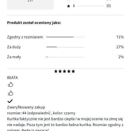
3,
297
Ocena
246.
5
głosów
ilość
1
(0)
2,
Ocena
34.
głosów
ilość
1,
14.
głosów
ilość
Produkt został oceniony jako:
3.
głosów
0.
Zgodny z rozmiarem
71%
Za duży
27%
Za mały
2%
Ocena
5
BEATA
Zweryfikowany zakup
rozmiar: 44
(odpowiedni)
,
kolor: czarny
Kurtka faktycznie nie jest bardzo ciepła i w mojej ocenie na zimę się
nie nadaje. Poza tym jest to bardzo ładna kurtka. Rozmiar zgodny z
opisem. Będę ją zwracać.