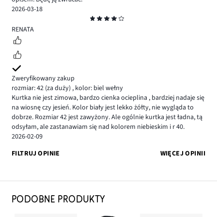
2026-03-18
Ocena
4
RENATA
Zweryfikowany zakup
rozmiar: 42
(za duży)
,
kolor: biel wełny
Kurtka nie jest zimowa, bardzo cienka ocieplina , bardziej nadaje się
na wiosnę czy jesień. Kolor biały jest lekko żółty, nie wygląda to
dobrze. Rozmiar 42 jest zawyżony. Ale ogólnie kurtka jest ładna, tą
odsyłam, ale zastanawiam się nad kolorem niebieskim i r 40.
2026-02-09
FILTRUJ OPINIE
WIĘCEJ OPINII
PODOBNE PRODUKTY