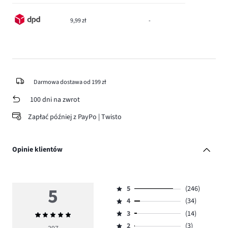
9,99 zł
-
Darmowa dostawa od 199 zł
100 dni na zwrot
Zapłać później z PayPo | Twisto
Opinie klientów
5
5
(246)
Ocena
4
(34)
5,
Ocena
ilość
3
(14)
Średnia
4,
Ocena
głosów
ocena
ilość
2
(3)