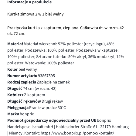
Informacje o produkcie
Kurtka zimowa 2 w 1 biel wełny
Praktyczka kurtka z kapturem, cieplana. Całkowita dł. w rozm. 42
ok. 72 cm.
Materiał
Materiał wierzchni: 52% poliester (recyclingu), 48%
poliester; Podszewka: 100% poliester; Podszewka w kapturze:
100% poliester; Sztuczne futerko: 50% akryl, 36% modakryl, 14%
poliester; Watowanie: 100% poliester
Kolor
biel wełny
Numer artykułu
93867595
Rodzaj zapięcia
Zapięcie na zamek
Długość
74 cm (w rozm. 42)
Kołnierz
Z kapturem
Długość rękawów
Długi rękaw
Pielęgnacja
Pranie w pralce 30°C
Marka
bonprix
Podmiot gospodarczy odpowiedzialny przed UE
bonprix
Handelsgesellschaft mbH | Haldesdorfer Straße 61 | 22179 Hamburg
| Niemcy, Kontakt: https://www.bonprix.pl/pomoc/kontakt/