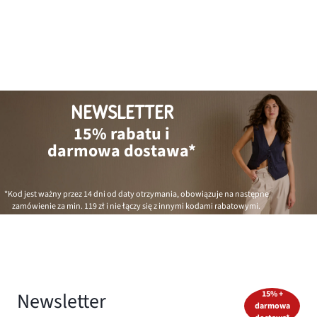
NEWSLETTER
15% rabatu i
darmowa dostawa*
*Kod jest ważny przez 14 dni od daty otrzymania, obowiązuje na następne
zamówienie za min.
119 zł
i nie łączy się z innymi kodami rabatowymi.
Newsletter
15% +
darmowa