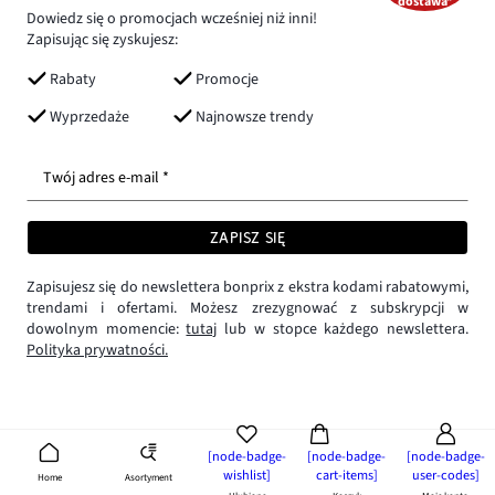
dostawa*
Dowiedz się o promocjach wcześniej niż inni!
Zapisując się zyskujesz:
Rabaty
Promocje
Wyprzedaże
Najnowsze trendy
Twój adres e-mail *
ZAPISZ SIĘ
Zapisujesz się do newslettera bonprix z ekstra kodami rabatowymi,
trendami i ofertami. Możesz zrezygnować z subskrypcji w
dowolnym momencie:
tutaj
lub w stopce każdego newslettera.
Polityka prywatności.
[node-badge-
[node-badge-
[node-badge-
wishlist]
cart-items]
user-codes]
Asortyment
Home