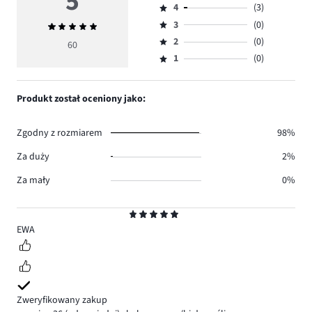
5
4
(3)
5,
Ocena
ilość
3
(0)
Średnia
4,
Ocena
głosów
ocena
ilość
2
(0)
3,
60
Ocena
57.
5
głosów
ilość
1
(0)
2,
Ocena
3.
głosów
ilość
1,
0.
głosów
ilość
Produkt został oceniony jako:
0.
głosów
0.
Zgodny z rozmiarem
98%
Za duży
2%
Za mały
0%
Ocena
5
EWA
Zweryfikowany zakup