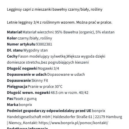
Legginsy capri z mieszanki bawełny czarny/biały, rośliny
Letnie legginsy 3/4 z roślinnym wzorem. Można prać w pralce.
Materiał
Materiał wierzchni: 95% Bawełna (organic), 5% elastan
Kolor
czarny/biały, rośliny
Numer artykułu
93802381
Dł. stanu
Wygodny stan
Cechy
Fason modelujący sylwetkę,Większa wygoda dzięki
domieszce stretchu,bez pogrubiających kieszeni
Długość nogawki
Nogawki 3/4
Dopasowanie w udach
Dopasowane w udach
Dopasowanie
Skinny Fit
Pielęgnacja
Pranie w pralce 30°C
Długość wewn. nogawki
48.5 cm w rozm. 40/42
Pas
Pasek z gumą
Marka
bonprix
Podmiot gospodarczy odpowiedzialny przed UE
bonprix
Handelsgesellschaft mbH | Haldesdorfer Straße 61 | 22179 Hamburg
| Niemcy, Kontakt: https://www.bonprix.pl/pomoc/kontakt/
Dodatkowe informacje