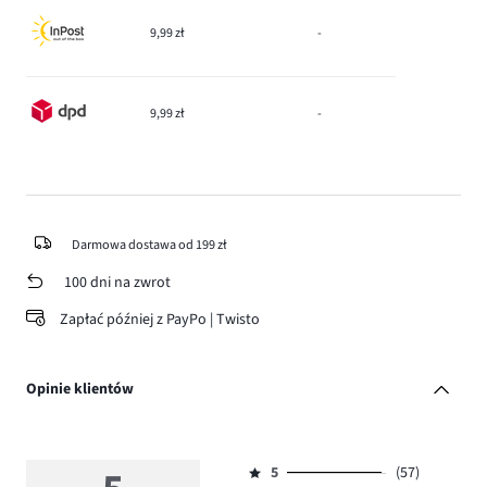
9,99 zł
-
9,99 zł
-
Darmowa dostawa od 199 zł
100 dni na zwrot
Zapłać później z PayPo | Twisto
Opinie klientów
5
(57)
Ocena