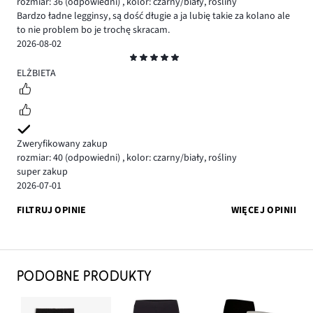
rozmiar: 36
(odpowiedni)
,
kolor: czarny/biały, rośliny
Bardzo ładne legginsy, są dość długie a ja lubię takie za kolano ale
to nie problem bo je trochę skracam.
2026-08-02
Ocena
5
ELŻBIETA
Zweryfikowany zakup
rozmiar: 40
(odpowiedni)
,
kolor: czarny/biały, rośliny
super zakup
2026-07-01
FILTRUJ OPINIE
WIĘCEJ OPINII
PODOBNE PRODUKTY