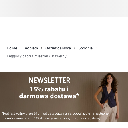
Home
Kobieta
Odzież damska
Spodnie
Legginsy capri z mieszanki bawełny
NEWSLETTER
15% rabatu i
darmowa dostawa*
*Kod jest ważny przez 14 dni od daty otrzymania, obowiązuje na następne
zamówienie za min.
119 zł
i nie łączy się z innymi kodami rabatowymi.