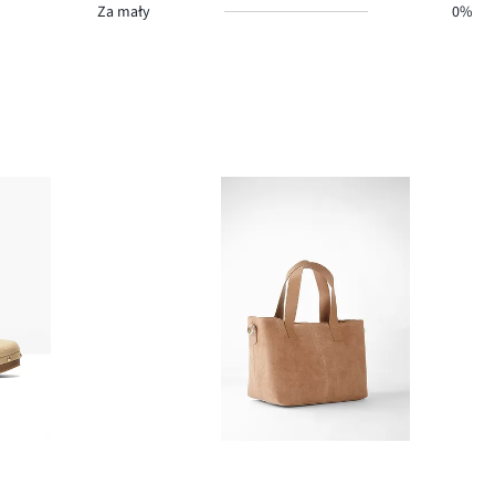
Za mały
0%