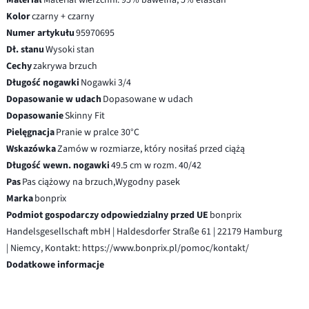
Kolor
czarny + czarny
Numer artykułu
95970695
Dł. stanu
Wysoki stan
Cechy
zakrywa brzuch
Długość nogawki
Nogawki 3/4
Dopasowanie w udach
Dopasowane w udach
Dopasowanie
Skinny Fit
Pielęgnacja
Pranie w pralce 30°C
Wskazówka
Zamów w rozmiarze, który nosiłaś przed ciążą
Długość wewn. nogawki
49.5 cm w rozm. 40/42
Pas
Pas ciążowy na brzuch,Wygodny pasek
Marka
bonprix
Podmiot gospodarczy odpowiedzialny przed UE
bonprix
Handelsgesellschaft mbH | Haldesdorfer Straße 61 | 22179 Hamburg
| Niemcy, Kontakt: https://www.bonprix.pl/pomoc/kontakt/
Dodatkowe informacje