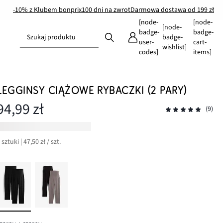
-10% z Klubem bonprix
100 dni na zwrot
Darmowa dostawa od 199 zł
[node-
[node-
[node-
badge-
badge-
Szukaj produktu
badge-
user-
cart-
wishlist]
codes]
items]
LEGGINSY CIĄŻOWE RYBACZKI (2 PARY)
94,99 zł
(9)
 sztuki | 47,50 zł / szt.