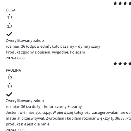
Ocena
5
OLGA
Zweryfikowany zakup
rozmiar: 36
(odpowiedni)
,
kolor: czarny + dymny szary
Produkt zgodny z opisem, wygodne. Polecam
2026-08-06
Ocena
5
PAULINA
Zweryfikowany zakup
rozmiar: 36
(za duży)
,
kolor: czarny + czarny
Jestem w 6 miesiącu ciąży. W pierwszej kolejności zasugerowalam sie opin
materiał prześwitywał. Zwróciłam i kupiłam rozmiar większy tj. 36/38, któ
produkt nie jest dla mnie.
2024-03-03