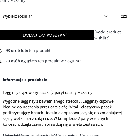
zarny + czarny
Wybierz rozmiar
[node-product-
DODAJ DO KOSZYKA
wishlist]
98 osób lubi ten produkt
70 osób oglądało ten produkt w ciągu 24h
Informacje o produkcie
Legginsy ciążowe rybaczki (2 pary) czarny + czarny
Wygodne legginsy z bawełnianego stretchu. Legginsy ciążowe
idealne do noszenia przez całą ciążę. W talii elastyczny pasek
podtrzymujący brzuch i idealnie dopasowujący się do zmieniającej
się sylwetki przez całą ciążę. W komplecie 2 pary w różnych
kolorach, dzięki czemu sprawdzą się w wielu zestawach.
Materiał
Materiał wierzchni: 95% bawełna, 5% elastan