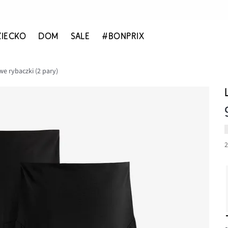
ZIECKO
DOM
SALE
#BONPRIX
we rybaczki (2 pary)
2