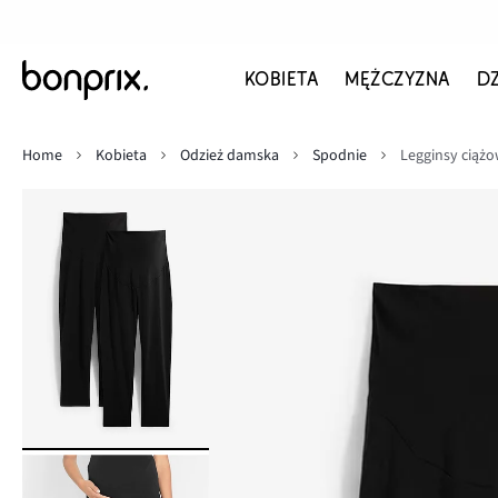
KOBIETA
MĘŻCZYZNA
D
Home
Kobieta
Odzież damska
Spodnie
Legginsy ciążo