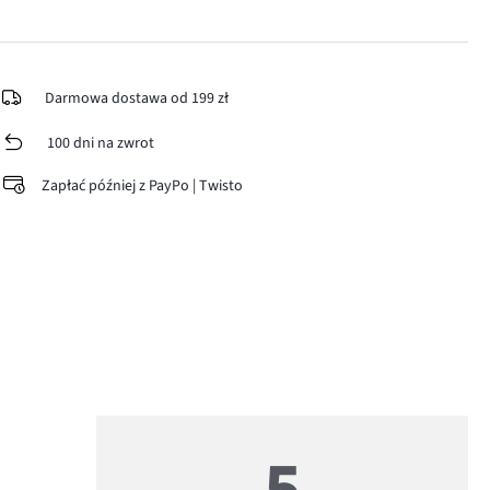
Darmowa dostawa od 199 zł
100 dni na zwrot
Zapłać później z PayPo | Twisto
5