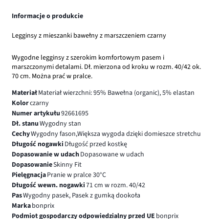
Informacje o produkcie
Legginsy z mieszanki bawełny z marszczeniem czarny
Wygodne legginsy z szerokim komfortowym pasem i
marszczonymi detalami. Dł. mierzona od kroku w rozm. 40/42 ok.
70 cm. Można prać w pralce.
Materiał
Materiał wierzchni: 95% Bawełna (organic), 5% elastan
Kolor
czarny
Numer artykułu
92661695
Dł. stanu
Wygodny stan
Cechy
Wygodny fason,Większa wygoda dzięki domieszce stretchu
Długość nogawki
Długość przed kostkę
Dopasowanie w udach
Dopasowane w udach
Dopasowanie
Skinny Fit
Pielęgnacja
Pranie w pralce 30°C
Długość wewn. nogawki
71 cm w rozm. 40/42
Pas
Wygodny pasek, Pasek z gumką dookoła
Marka
bonprix
Podmiot gospodarczy odpowiedzialny przed UE
bonprix