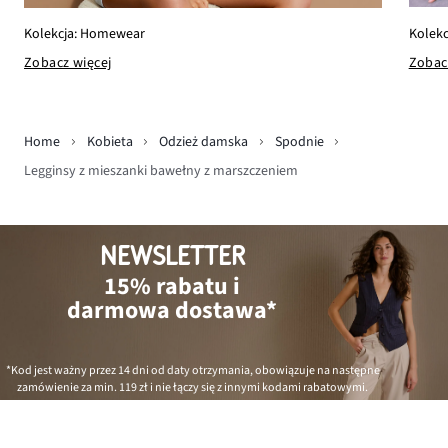
Kolekc
Kolekcja: Homewear
Zobac
Zobacz więcej
Home
Kobieta
Odzież damska
Spodnie
Legginsy z mieszanki bawełny z marszczeniem
NEWSLETTER
15% rabatu i
darmowa dostawa*
*Kod jest ważny przez 14 dni od daty otrzymania, obowiązuje na następne
zamówienie za min.
119 zł
i nie łączy się z innymi kodami rabatowymi.