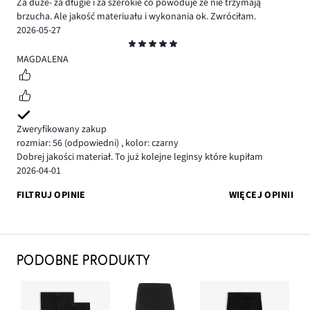
Za duże- za długie i za szerokie co powoduje że nie trzymają
brzucha. Ale jakość materiuału i wykonania ok. Zwróciłam.
2026-05-27
Ocena
5
MAGDALENA
Zweryfikowany zakup
rozmiar: 56
(odpowiedni)
,
kolor: czarny
Dobrej jakości materiał. To już kolejne leginsy które kupiłam
2026-04-01
FILTRUJ OPINIE
WIĘCEJ OPINII
PODOBNE PRODUKTY