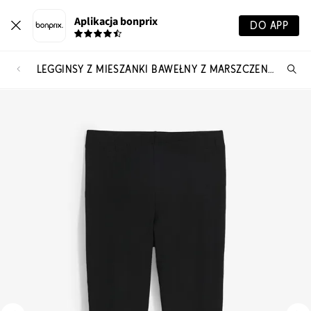
Aplikacja bonprix
DO APP
LEGGINSY Z MIESZANKI BAWEŁNY Z MARSZCZENIEM
Szu
pr