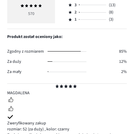
Ocena
ilość
3
(13)
Średnia
4,
Ocena
głosów
ocena
ilość
2
(8)
3,
570
Ocena
506.
5
głosów
ilość
1
(3)
2,
Ocena
40.
głosów
ilość
1,
13.
głosów
ilość
Produkt został oceniony jako:
8.
głosów
3.
Zgodny z rozmiarem
85%
Za duży
12%
Za mały
2%
Ocena
5
MAGDALENA
Zweryfikowany zakup
rozmiar: 52
(za duży)
,
kolor: czarny