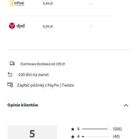
9,99 zł
-
9,99 zł
-
Darmowa dostawa od 199 zł
100 dni na zwrot
Zapłać później z PayPo | Twisto
Opinie klientów
5
5
(506)
Ocena
4
(40)
5,