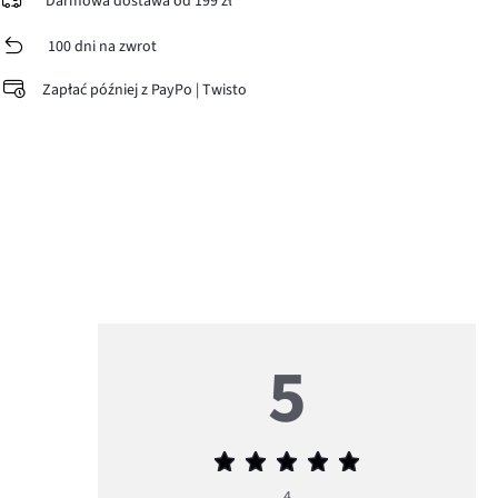
Darmowa dostawa od 199 zł
100 dni na zwrot
Zapłać później z PayPo | Twisto
5
Średnia
ocena
4