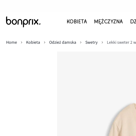
KOBIETA
MĘŻCZYZNA
D
Home
Kobieta
Odzież damska
Swetry
Lekki sweter 2 w