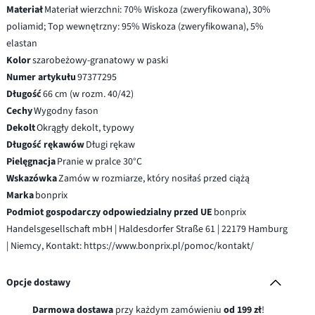
Materiał
Materiał wierzchni: 70% Wiskoza (zweryfikowana), 30%
poliamid; Top wewnętrzny: 95% Wiskoza (zweryfikowana), 5%
elastan
Kolor
szarobeżowy-granatowy w paski
Numer artykułu
97377295
Długość
66 cm (w rozm. 40/42)
Cechy
Wygodny fason
Dekolt
Okrągły dekolt, typowy
Długość rękawów
Długi rękaw
Pielęgnacja
Pranie w pralce 30°C
Wskazówka
Zamów w rozmiarze, który nosiłaś przed ciążą
Marka
bonprix
Podmiot gospodarczy odpowiedzialny przed UE
bonprix
Handelsgesellschaft mbH | Haldesdorfer Straße 61 | 22179 Hamburg
| Niemcy, Kontakt: https://www.bonprix.pl/pomoc/kontakt/
Opcje dostawy
Darmowa dostawa
przy każdym zamówieniu
od 199 zł
!