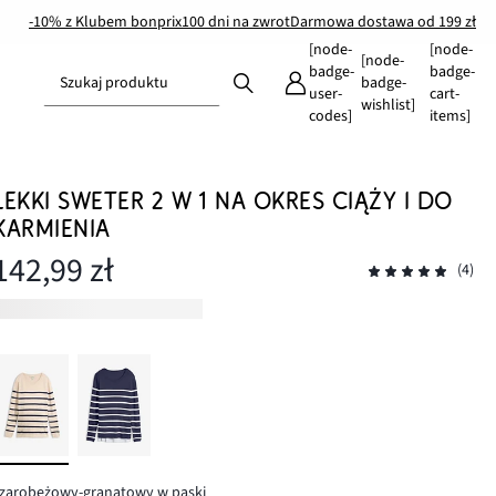
-10% z Klubem bonprix
100 dni na zwrot
Darmowa dostawa od 199 zł
[node-
[node-
[node-
badge-
badge-
Szukaj produktu
badge-
user-
cart-
wishlist]
codes]
items]
LEKKI SWETER 2 W 1 NA OKRES CIĄŻY I DO
KARMIENIA
142,99 zł
(4)
zarobeżowy-granatowy w paski