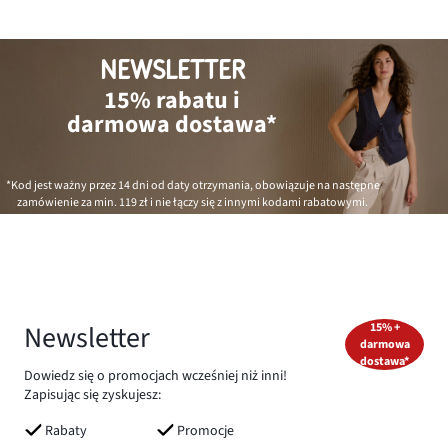
NEWSLETTER
15% rabatu i
darmowa dostawa*
*Kod jest ważny przez 14 dni od daty otrzymania, obowiązuje na następne
zamówienie za min.
119 zł
i nie łączy się z innymi kodami rabatowymi.
Newsletter
15% +
darmowa
dostawa*
Dowiedz się o promocjach wcześniej niż inni!
Zapisując się zyskujesz:
Rabaty
Promocje