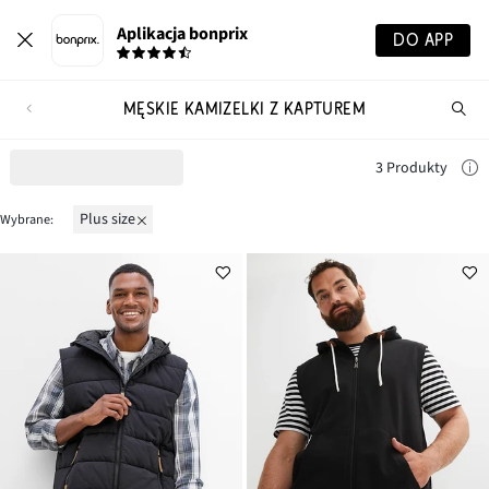
Aplikacja bonprix
DO APP
MĘSKIE KAMIZELKI Z KAPTUREM
Szu
pr
3 Produkty
Plus size
Wybrane: