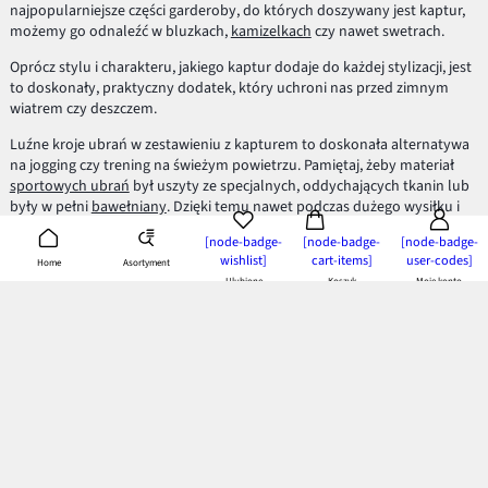
najpopularniejsze części garderoby, do których doszywany jest kaptur,
możemy go odnaleźć w bluzkach,
kamizelkach
czy nawet swetrach.
Oprócz stylu i charakteru, jakiego kaptur dodaje do każdej stylizacji, jest
to doskonały, praktyczny dodatek, który uchroni nas przed zimnym
wiatrem czy deszczem.
Luźne kroje ubrań w zestawieniu z kapturem to doskonała alternatywa
na jogging czy trening na świeżym powietrzu. Pamiętaj, żeby materiał
sportowych ubrań
był uszyty ze specjalnych, oddychających tkanin lub
były w pełni
bawełniany
. Dzięki temu nawet podczas dużego wysiłku i
niskiej temperatury, unikniesz przewiania i przeziębienia.
[node-badge-
[node-badge-
[node-badge-
wishlist]
cart-items]
user-codes]
Kaptur zawsze i wszędzie!
Asortyment
Home
Ulubione
Koszyk
Moje konto
Oprócz treningów, ubrania z kapturem są doskonałe na wyjazdach.
Podczas wyprawy w góry zapewnisz sobie pełen komfort, chroniąc ciało
i głowę przed znacznymi zmianami temperatur i warunków
atmosferycznych. Co ważne, większość ciepła "ucieka" zawsze przez
głowę. Załóż więc kaptur i zapomnij o tym raz na zawsze!
Modne i stylowe kaptury
Inspiruje Cię styl z dzielnicy Brooklynu? Lubisz rap i hip-hop? Jeśli tak to
zapewne Twoje ulubione
bluzy z kapturem
masz zawsze przy sobie.