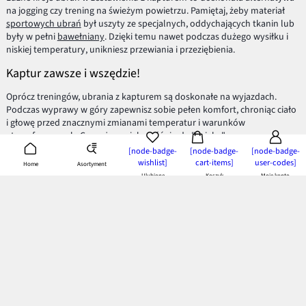
na jogging czy trening na świeżym powietrzu. Pamiętaj, żeby materiał
sportowych ubrań
był uszyty ze specjalnych, oddychających tkanin lub
były w pełni
bawełniany
. Dzięki temu nawet podczas dużego wysiłku i
niskiej temperatury, unikniesz przewiania i przeziębienia.
Kaptur zawsze i wszędzie!
Oprócz treningów, ubrania z kapturem są doskonałe na wyjazdach.
Podczas wyprawy w góry zapewnisz sobie pełen komfort, chroniąc ciało
i głowę przed znacznymi zmianami temperatur i warunków
atmosferycznych. Co ważne, większość ciepła "ucieka" zawsze przez
głowę. Załóż więc kaptur i zapomnij o tym raz na zawsze!
[node-badge-
[node-badge-
[node-badge-
wishlist]
cart-items]
user-codes]
Asortyment
Home
Modne i stylowe kaptury
Ulubione
Koszyk
Moje konto
Inspiruje Cię styl z dzielnicy Brooklynu? Lubisz rap i hip-hop? Jeśli tak to
zapewne Twoje ulubione
bluzy z kapturem
masz zawsze przy sobie.
Jeśli cenisz bardziej kobiecy, subtelny styl, świetnie odnajdziesz się w
ciepłym
swetrze z luźnym kapturem
lub dopasowanej bluzeczce.
Pamiętaj także aby sprezentować je swoim pociechom.
Dziewczęce
sweterki z kapturem
i chłopięce bluzy to doskonała alternatywa dla
Twojego malca!