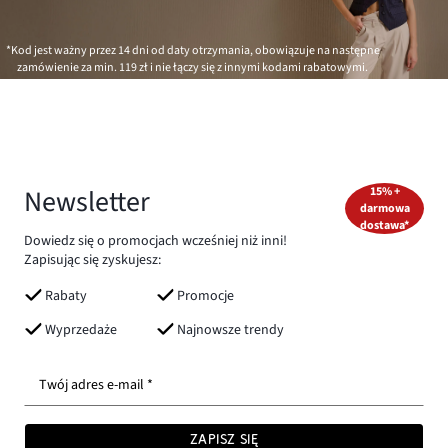
*Kod jest ważny przez 14 dni od daty otrzymania, obowiązuje na następne
zamówienie za min.
119 zł
i nie łączy się z innymi kodami rabatowymi.
Newsletter
15% +
darmowa
dostawa*
Dowiedz się o promocjach wcześniej niż inni!
Zapisując się zyskujesz:
Rabaty
Promocje
Wyprzedaże
Najnowsze trendy
Twój adres e-mail *
ZAPISZ SIĘ