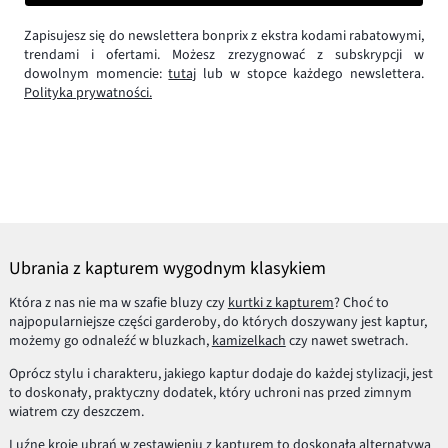
Zapisujesz się do newslettera bonprix z ekstra kodami rabatowymi,
trendami i ofertami. Możesz zrezygnować z subskrypcji w
dowolnym momencie:
tutaj
lub w stopce każdego newslettera.
Polityka prywatności.
Ubrania z kapturem wygodnym klasykiem
Która z nas nie ma w szafie bluzy czy
kurtki z kapturem
? Choć to
najpopularniejsze części garderoby, do których doszywany jest kaptur,
możemy go odnaleźć w bluzkach,
kamizelkach
czy nawet swetrach.
Oprócz stylu i charakteru, jakiego kaptur dodaje do każdej stylizacji, jest
to doskonały, praktyczny dodatek, który uchroni nas przed zimnym
wiatrem czy deszczem.
Luźne kroje ubrań w zestawieniu z kapturem to doskonała alternatywa