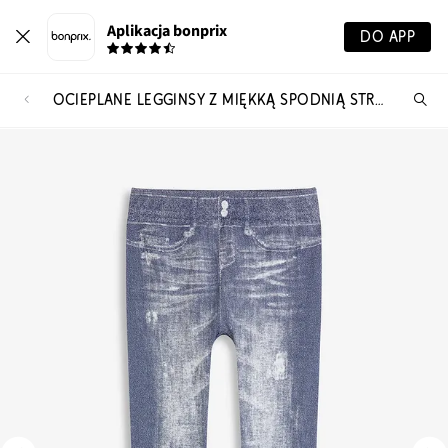
Aplikacja bonprix
DO APP
OCIEPLANE LEGGINSY Z MIĘKKĄ SPODNIĄ STRONĄ
Szu
pr