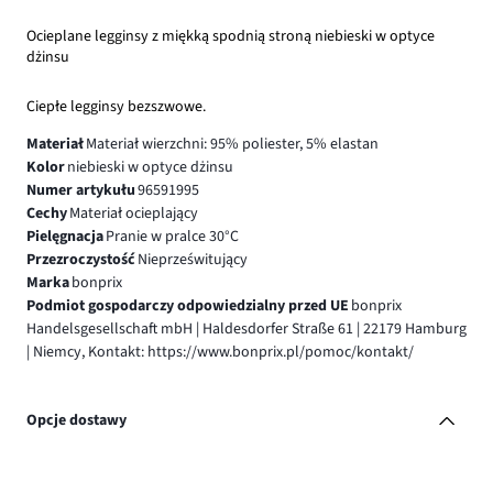
Ocieplane legginsy z miękką spodnią stroną niebieski w optyce
dżinsu
Ciepłe legginsy bezszwowe.
Materiał
Materiał wierzchni: 95% poliester, 5% elastan
Kolor
niebieski w optyce dżinsu
Numer artykułu
96591995
Cechy
Materiał ocieplający
Pielęgnacja
Pranie w pralce 30°C
Przezroczystość
Nieprześwitujący
Marka
bonprix
Podmiot gospodarczy odpowiedzialny przed UE
bonprix
Handelsgesellschaft mbH | Haldesdorfer Straße 61 | 22179 Hamburg
| Niemcy, Kontakt: https://www.bonprix.pl/pomoc/kontakt/
Opcje dostawy