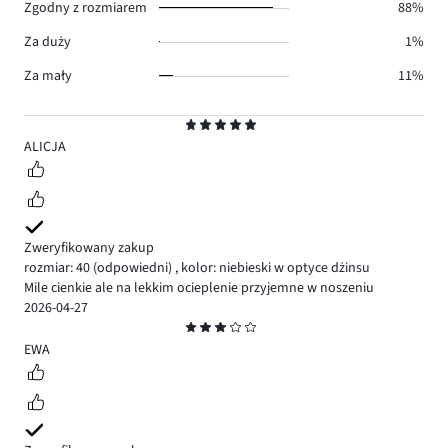
Zgodny z rozmiarem
88%
Za duży
1%
Za mały
11%
Ocena
5
ALICJA
Zweryfikowany zakup
rozmiar: 40
(odpowiedni)
,
kolor: niebieski w optyce dżinsu
Mile cienkie ale na lekkim ocieplenie przyjemne w noszeniu
2026-04-27
Ocena
3
EWA