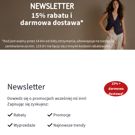
NEWSLETTER
15% rabatu i
darmowa dostawa*
*Kod jest ważny przez 14 dni od daty otrzymania, obowiązuje na następne
zamówienie za min.
119 zł
i nie łączy się z innymi kodami rabatowymi.
Newsletter
15% +
darmowa
dostawa*
Dowiedz się o promocjach wcześniej niż inni!
Zapisując się zyskujesz:
Rabaty
Promocje
Wyprzedaże
Najnowsze trendy