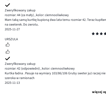
Zweryfikowany zakup
rozmiar: 44
(za mały)
,
kolor: ciemnooliwkowy
Mam taką samą kurtkę kupioną dwa lata temu rozmiar 42. Teraz kupiłam r
na sweterek. Do zwrotu.
2025-11-27
Ocena
5
URSZULA
Zweryfikowany zakup
rozmiar: 42
(odpowiedni)
,
kolor: ciemnooliwkowy
Kurtka ładna . Pasuje na wymiary 103/86/106 Gruby sweter już raczej nie
szeroka w ramionach
2025-11-13
więcej o