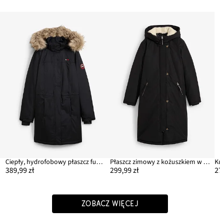
Ciepły, hydrofobowy płaszcz funkcjonalny outdoorowy ze sztucznym futerkiem
Płaszcz zimowy z kożuszkiem w kapturze
K
389,99 zł
299,99 zł
2
ZOBACZ WIĘCEJ