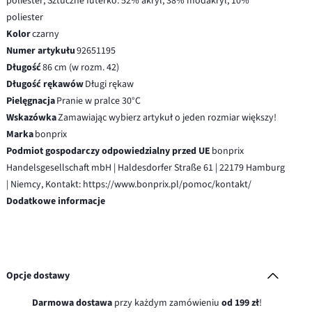
poliester; Sztuczne futerko: 52% akryl, 38% modakryl, 10%
poliester
Kolor
czarny
Numer artykułu
92651195
Długość
86 cm (w rozm. 42)
Długość rękawów
Długi rękaw
Pielęgnacja
Pranie w pralce 30°C
Wskazówka
Zamawiając wybierz artykuł o jeden rozmiar większy!
Marka
bonprix
Podmiot gospodarczy odpowiedzialny przed UE
bonprix
Handelsgesellschaft mbH | Haldesdorfer Straße 61 | 22179 Hamburg
| Niemcy, Kontakt: https://www.bonprix.pl/pomoc/kontakt/
Dodatkowe informacje
Opcje dostawy
Darmowa dostawa
przy każdym zamówieniu
od 199 zł
!