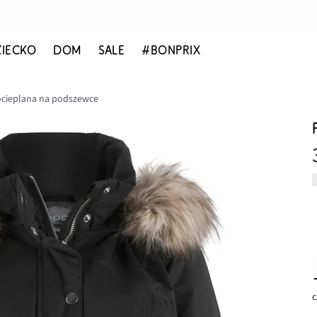
ZIECKO
DOM
SALE
#BONPRIX
ocieplana na podszewce
c