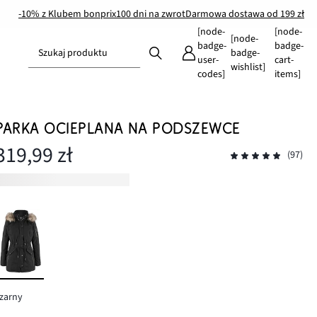
-10% z Klubem bonprix
100 dni na zwrot
Darmowa dostawa od 199 zł
[node-
[node-
[node-
badge-
badge-
Szukaj produktu
badge-
user-
cart-
wishlist]
codes]
items]
PARKA OCIEPLANA NA PODSZEWCE
319,99 zł
(97)
zarny