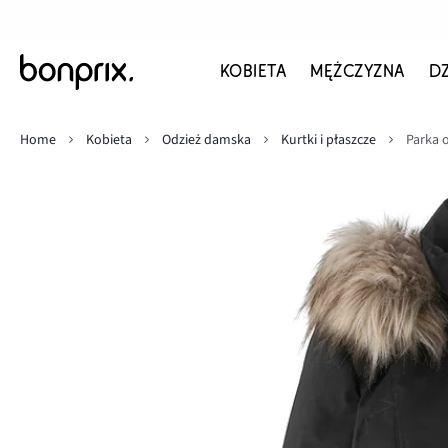
KOBIETA
MĘŻCZYZNA
D
Home
Kobieta
Odzież damska
Kurtki i płaszcze
Parka 