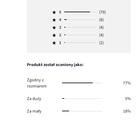
5
5
(79)
Ocena
4
(8)
5,
Ocena
ilość
3
(4)
4,
Ocena
głosów
ilość
2
(4)
3,
Ocena
79.
głosów
ilość
1
(2)
2,
Ocena
8.
głosów
ilość
1,
4.
głosów
ilość
4.
głosów
Produkt został oceniony jako:
2.
Zgodny z
77%
rozmiarem
Za duży
5%
Za mały
18%