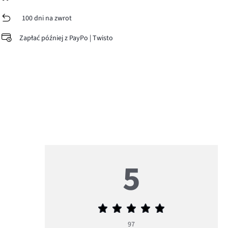
100 dni na zwrot
Zapłać później z PayPo | Twisto
5
Średnia
ocena
97