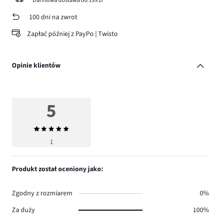
100 dni na zwrot
Zapłać później z PayPo | Twisto
Opinie klientów
5
Średnia
ocena
1
5
Produkt został oceniony jako:
Zgodny z rozmiarem
0%
Za duży
100%