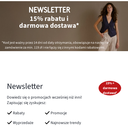
NEWSLETTER
15% rabatu i
darmowa dostawa*
*Kod jest ważny przez 14 dni od daty otrzymania, obowiązuje na następne
zamówienie za min.
119 zł
i nie łączy się z innymi kodami rabatowymi.
Newsletter
15% +
darmowa
dostawa*
Dowiedz się o promocjach wcześniej niż inni!
Zapisując się zyskujesz:
Rabaty
Promocje
Wyprzedaże
Najnowsze trendy