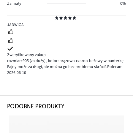
Za mały
0%
Ocena
5
JADWIGA
Zweryfikowany zakup
rozmiar: 905
(za duży)
,
kolor: brązowo-czarno-beżowy w panterkę
Fajny może za długi, ale można go bez problemu skrócić.Polecam
2026-06-10
PODOBNE PRODUKTY