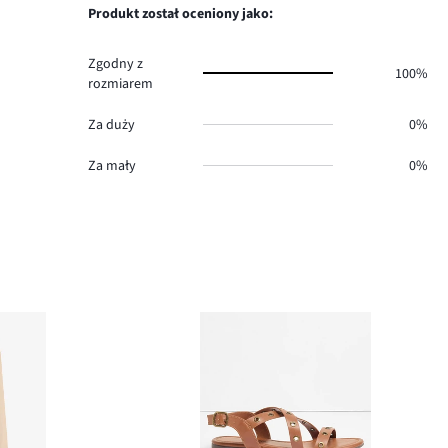
0.
głosów
Produkt został oceniony jako:
1.
Zgodny z
100%
rozmiarem
Za duży
0%
Za mały
0%