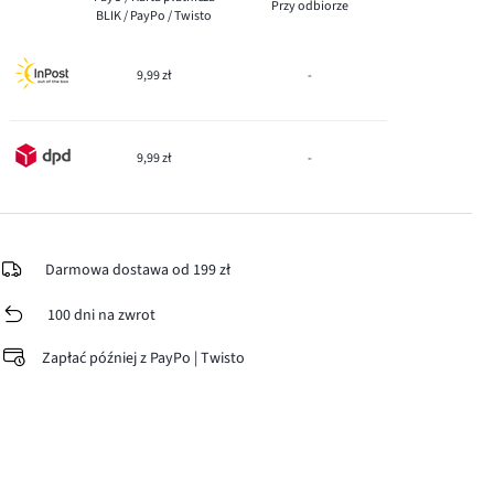
Przy odbiorze
BLIK / PayPo / Twisto
9,99 zł
-
9,99 zł
-
Darmowa dostawa od 199 zł
100 dni na zwrot
Zapłać później z PayPo | Twisto