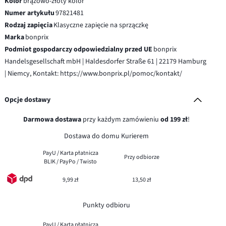
Kolor
brązowo-złoty kolor
Numer artykułu
97821481
Rodzaj zapięcia
Klasyczne zapięcie na sprzączkę
Marka
bonprix
Podmiot gospodarczy odpowiedzialny przed UE
bonprix
Handelsgesellschaft mbH | Haldesdorfer Straße 61 | 22179 Hamburg
| Niemcy, Kontakt: https://www.bonprix.pl/pomoc/kontakt/
Opcje dostawy
Darmowa dostawa
przy każdym zamówieniu
od 199 zł
!
Dostawa do domu Kurierem
PayU / Karta płatnicza
Przy odbiorze
BLIK / PayPo / Twisto
9,99 zł
13,50 zł
Punkty odbioru
PayU / Karta płatnicza