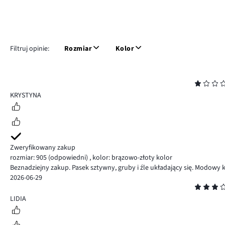
Filtruj opinie:
Rozmiar
Kolor
Ocena
1
KRYSTYNA
Zweryfikowany zakup
rozmiar: 905
(odpowiedni)
,
kolor: brązowo-złoty kolor
Beznadziejny zakup. Pasek sztywny, gruby i źle układający się. Modowy k
2026-06-29
Ocena
3
LIDIA