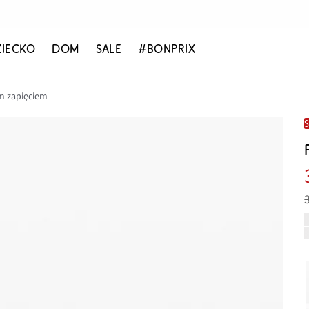
ZIECKO
DOM
SALE
#BONPRIX
m zapięciem