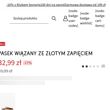
-10% z Klubem bonprix
100 dni na zwrot
Darmowa dostawa od 199 zł
[node-
[node-
[node-
badge-
badge-
Szukaj produktu
badge-
user-
cart-
wishlist]
codes]
items]
SALE
PASEK WIĄZANY ZE ZŁOTYM ZAPIĘCIEM
32,99 zł
-17%
(2)
39,99 zł