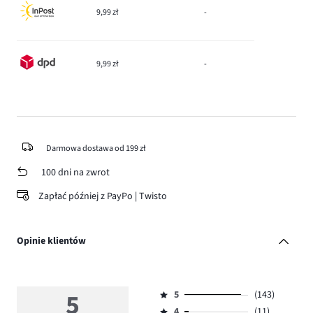
9,99 zł
-
9,99 zł
-
Darmowa dostawa od 199 zł
100 dni na zwrot
Zapłać później z PayPo | Twisto
Opinie klientów
5
5
(143)
Ocena
4
(11)