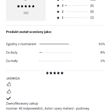
5,
Ocena
ilość
3
(6)
Średnia
4,
Ocena
głosów
ocena
ilość
2
(0)
3,
162
Ocena
143.
5
głosów
ilość
1
(2)
2,
Ocena
11.
głosów
ilość
1,
6.
głosów
ilość
Produkt został oceniony jako:
0.
głosów
2.
Zgodny z rozmiarem
91%
Za duży
8%
Za mały
1%
Ocena
5
JADWIGA
Zweryfikowany zakup
rozmiar: 40
(odpowiedni)
,
kolor: szary melanż - pudrowy