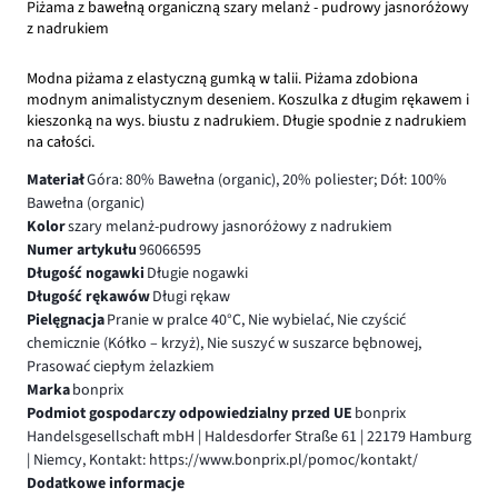
Piżama z bawełną organiczną szary melanż - pudrowy jasnoróżowy
z nadrukiem
Modna piżama z elastyczną gumką w talii. Piżama zdobiona
modnym animalistycznym deseniem. Koszulka z długim rękawem i
kieszonką na wys. biustu z nadrukiem. Długie spodnie z nadrukiem
na całości.
Materiał
Góra: 80% Bawełna (organic), 20% poliester; Dół: 100%
Bawełna (organic)
Kolor
szary melanż-pudrowy jasnoróżowy z nadrukiem
Numer artykułu
96066595
Długość nogawki
Długie nogawki
Długość rękawów
Długi rękaw
Pielęgnacja
Pranie w pralce 40°C, Nie wybielać, Nie czyścić
chemicznie (Kółko – krzyż), Nie suszyć w suszarce bębnowej,
Prasować ciepłym żelazkiem
Marka
bonprix
Podmiot gospodarczy odpowiedzialny przed UE
bonprix
Handelsgesellschaft mbH | Haldesdorfer Straße 61 | 22179 Hamburg
| Niemcy, Kontakt: https://www.bonprix.pl/pomoc/kontakt/
Dodatkowe informacje