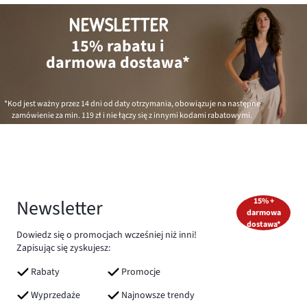
NEWSLETTER
15% rabatu i
darmowa dostawa*
*Kod jest ważny przez 14 dni od daty otrzymania, obowiązuje na następne
zamówienie za min.
119 zł
i nie łączy się z innymi kodami rabatowymi.
Newsletter
15% +
darmowa
dostawa*
Dowiedz się o promocjach wcześniej niż inni!
Zapisując się zyskujesz:
Rabaty
Promocje
Wyprzedaże
Najnowsze trendy