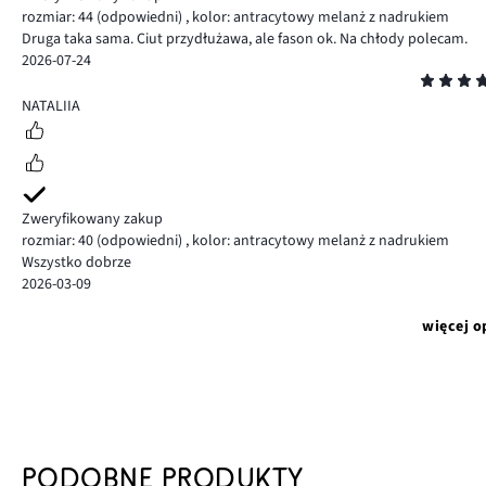
rozmiar: 44
(odpowiedni)
,
kolor: antracytowy melanż z nadrukiem
Druga taka sama. Ciut przydłużawa, ale fason ok. Na chłody polecam.
2026-07-24
Ocena
5
NATALIIA
Zweryfikowany zakup
rozmiar: 40
(odpowiedni)
,
kolor: antracytowy melanż z nadrukiem
Wszystko dobrze
2026-03-09
więcej o
PODOBNE PRODUKTY