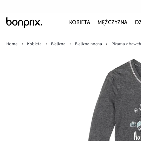
KOBIETA
MĘŻCZYZNA
D
Home
Kobieta
Bielizna
Bielizna nocna
Piżama z baweł