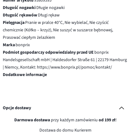
Numer artykułu
93809595
Długość nogawki
Długie nogawki
Długość rękawów
Długi rękaw
Pielęgnacja
Pranie w pralce 40°C, Nie wybielać, Nie czyścić
chemicznie (Kółko – krzyż), Nie suszyć w suszarce bębnowej,
Prasować ciepłym żelazkiem
Marka
bonprix
Podmiot gospodarczy odpowiedzialny przed UE
bonprix
Handelsgesellschaft mbH | Haldesdorfer Straße 61 | 22179 Hamburg
| Niemcy, Kontakt: https://www.bonprix.pl/pomoc/kontakt/
Dodatkowe informacje
Opcje dostawy
Darmowa dostawa
przy każdym zamówieniu
od 199 zł
!
Dostawa do domu Kurierem