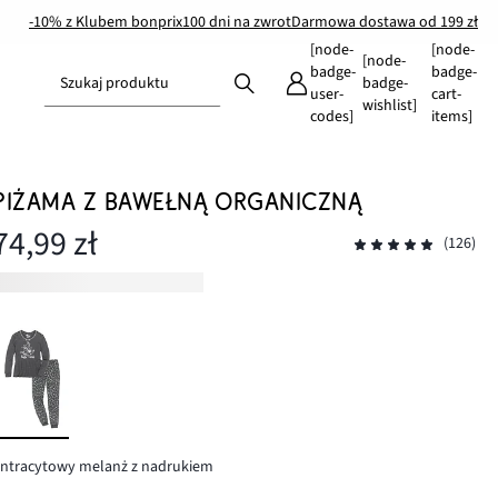
-10% z Klubem bonprix
100 dni na zwrot
Darmowa dostawa od 199 zł
[node-
[node-
[node-
badge-
badge-
Szukaj produktu
badge-
user-
cart-
wishlist]
codes]
items]
PIŻAMA Z BAWEŁNĄ ORGANICZNĄ
74,99 zł
(126)
ntracytowy melanż z nadrukiem