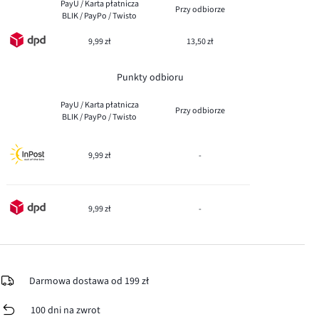
PayU / Karta płatnicza
Przy odbiorze
BLIK / PayPo / Twisto
9,99 zł
13,50 zł
Punkty odbioru
PayU / Karta płatnicza
Przy odbiorze
BLIK / PayPo / Twisto
9,99 zł
-
9,99 zł
-
Darmowa dostawa od 199 zł
100 dni na zwrot