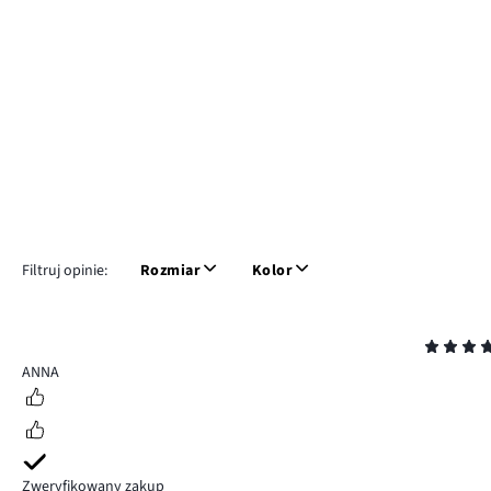
Filtruj opinie:
Rozmiar
Kolor
Ocena
5
ANNA
Zweryfikowany zakup