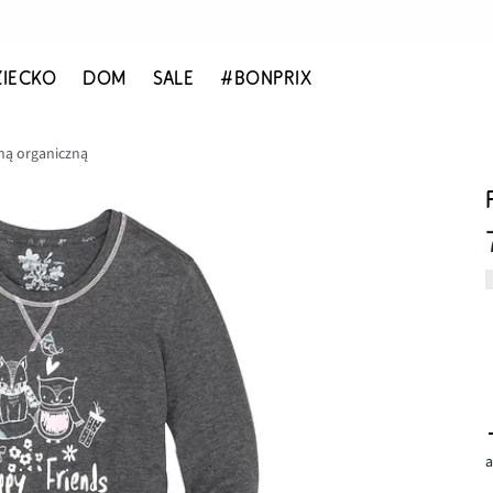
ZIECKO
DOM
SALE
#BONPRIX
ną organiczną
a