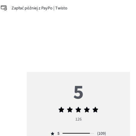
Zapłać później z PayPo | Twisto
5
Średnia
ocena
126
5
5
(109)