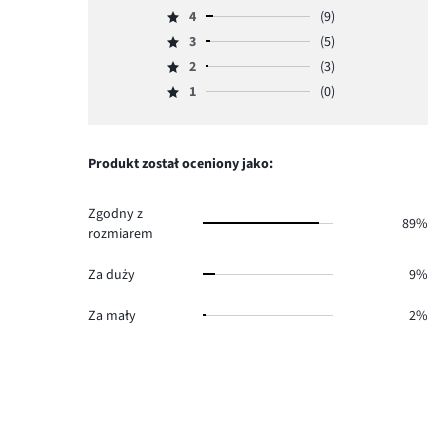
Ocena
4
(9)
5,
Ocena
ilość
3
(5)
4,
Ocena
głosów
ilość
2
(3)
3,
Ocena
109.
głosów
ilość
1
(0)
2,
Ocena
9.
głosów
ilość
1,
5.
głosów
ilość
3.
głosów
Produkt został oceniony jako:
0.
Zgodny z
89%
rozmiarem
Za duży
9%
Za mały
2%