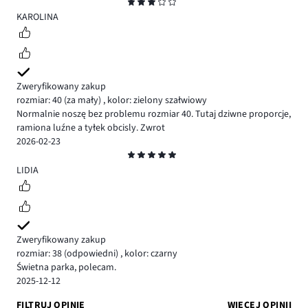
Ocena
3
KAROLINA
Zweryfikowany zakup
rozmiar: 40
(za mały)
,
kolor: zielony szałwiowy
Normalnie noszę bez problemu rozmiar 40. Tutaj dziwne proporcje,
ramiona luźne a tyłek obcisly. Zwrot
2026-02-23
Ocena
5
LIDIA
Zweryfikowany zakup
rozmiar: 38
(odpowiedni)
,
kolor: czarny
Świetna parka, polecam.
2025-12-12
FILTRUJ OPINIE
WIĘCEJ OPINII