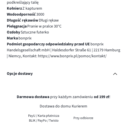
podkreślający talię
Kołnierz
Z kapturem
Wodoodporność
3000
Długość rękawów
Długi rękaw
Pielęgnacja
Pranie w pralce 30°C
Ozdoby
Sztuczne futerko
Marka
bonprix
Podmiot gospodarczy odpowiedzialny przed UE
bonprix
Handelsgesellschaft mbH | Haldesdorfer Straße 61 | 22179 Hamburg
| Niemcy, Kontakt: https://www.bonprix.pl/pomoc/kontakt/
Opcje dostawy
Darmowa dostawa
przy każdym zamówieniu
od 199 zł
!
Dostawa do domu Kurierem
PayU / Karta płatnicza
Przy odbiorze
BLIK / PayPo / Twisto