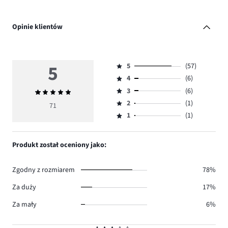
Opinie klientów
5
5
(57)
Ocena
4
(6)
5,
Ocena
ilość
3
(6)
Średnia
4,
Ocena
głosów
ocena
ilość
2
(1)
3,
71
Ocena
57.
5
głosów
ilość
1
(1)
2,
Ocena
6.
głosów
ilość
1,
6.
głosów
ilość
Produkt został oceniony jako:
1.
głosów
1.
Zgodny z rozmiarem
78%
Za duży
17%
Za mały
6%