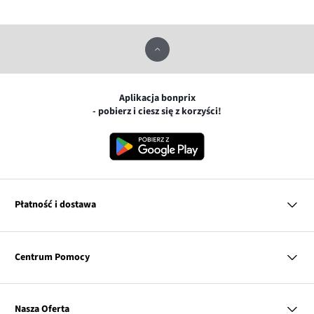
Aplikacja bonprix
- pobierz i ciesz się z korzyści!
Płatność i dostawa
MasterCard
Centrum Pomocy
Płatność online (PayU)
VISA
BLIK
Pytania i odpowiedzi
Google pay
Dostawa i płatność
Nasza Oferta