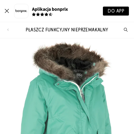
Aplikacja bonprix
DO APP
PŁASZCZ FUNKCYJNY NIEPRZEMAKALNY
Szu
pr