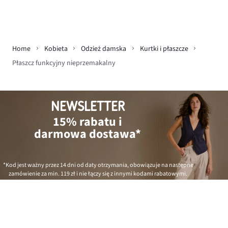
Home
Kobieta
Odzież damska
Kurtki i płaszcze
Płaszcz funkcyjny nieprzemakalny
NEWSLETTER
15% rabatu i
darmowa dostawa*
*Kod jest ważny przez 14 dni od daty otrzymania, obowiązuje na następne
zamówienie za min.
119 zł
i nie łączy się z innymi kodami rabatowymi.