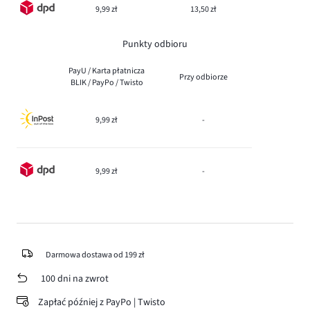
9,99 zł
13,50 zł
Punkty odbioru
PayU / Karta płatnicza
Przy odbiorze
BLIK / PayPo / Twisto
9,99 zł
-
9,99 zł
-
Darmowa dostawa od 199 zł
100 dni na zwrot
Zapłać później z PayPo | Twisto