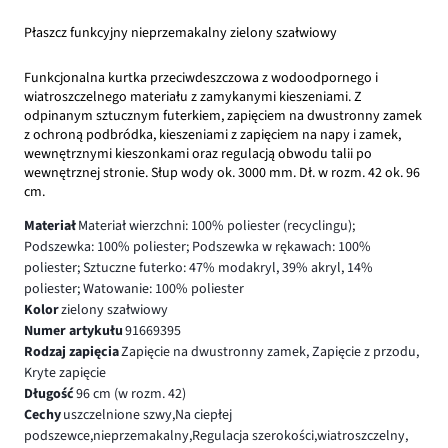
Płaszcz funkcyjny nieprzemakalny zielony szałwiowy
Funkcjonalna kurtka przeciwdeszczowa z wodoodpornego i
wiatroszczelnego materiału z zamykanymi kieszeniami. Z
odpinanym sztucznym futerkiem, zapięciem na dwustronny zamek
z ochroną podbródka, kieszeniami z zapięciem na napy i zamek,
wewnętrznymi kieszonkami oraz regulacją obwodu talii po
wewnętrznej stronie. Słup wody ok. 3000 mm. Dł. w rozm. 42 ok. 96
cm.
Materiał
Materiał wierzchni: 100% poliester (recyclingu);
Podszewka: 100% poliester; Podszewka w rękawach: 100%
poliester; Sztuczne futerko: 47% modakryl, 39% akryl, 14%
poliester; Watowanie: 100% poliester
Kolor
zielony szałwiowy
Numer artykułu
91669395
Rodzaj zapięcia
Zapięcie na dwustronny zamek, Zapięcie z przodu,
Kryte zapięcie
Długość
96 cm (w rozm. 42)
Cechy
uszczelnione szwy,Na ciepłej
podszewce,nieprzemakalny,Regulacja szerokości,wiatroszczelny,