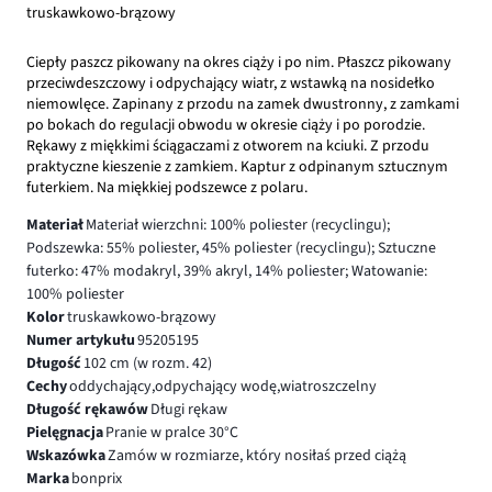
truskawkowo-brązowy
Ciepły paszcz pikowany na okres ciąży i po nim. Płaszcz pikowany
przeciwdeszczowy i odpychający wiatr, z wstawką na nosidełko
niemowlęce. Zapinany z przodu na zamek dwustronny, z zamkami
po bokach do regulacji obwodu w okresie ciąży i po porodzie.
Rękawy z miękkimi ściągaczami z otworem na kciuki. Z przodu
praktyczne kieszenie z zamkiem. Kaptur z odpinanym sztucznym
futerkiem. Na miękkiej podszewce z polaru.
Materiał
Materiał wierzchni: 100% poliester (recyclingu);
Podszewka: 55% poliester, 45% poliester (recyclingu); Sztuczne
futerko: 47% modakryl, 39% akryl, 14% poliester; Watowanie:
100% poliester
Kolor
truskawkowo-brązowy
Numer artykułu
95205195
Długość
102 cm (w rozm. 42)
Cechy
oddychający,odpychający wodę,wiatroszczelny
Długość rękawów
Długi rękaw
Pielęgnacja
Pranie w pralce 30°C
Wskazówka
Zamów w rozmiarze, który nosiłaś przed ciążą
Marka
bonprix