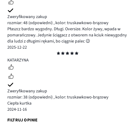
Zweryfikowany zakup
rozmiar: 48
(odpowiedni)
,
kolor: truskawkowo-brązowy
Płaszcz bardzo wygodny. Długi. Oversize. Kolor żywy, wpada w
pomarańczowy. Jedynie ściągacz z otworem na kciuk niewygodny
dla ludzi z długimi rękami, bo ciągnie palec 😉
2025-12-22
Ocena
5
KATARZYNA
Zweryfikowany zakup
rozmiar: 38
(odpowiedni)
,
kolor: truskawkowo-brązowy
Ciepła kurtka
2024-11-16
FILTRUJ OPINIE