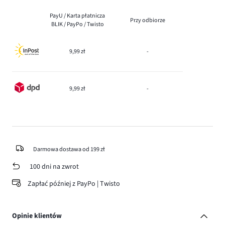
PayU / Karta płatnicza
Przy odbiorze
BLIK / PayPo / Twisto
9,99 zł
-
9,99 zł
-
Darmowa dostawa od 199 zł
100 dni na zwrot
Zapłać później z PayPo | Twisto
Opinie klientów