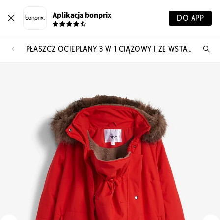
Aplikacja bonprix
DO APP
PŁASZCZ OCIEPLANY 3 W 1 CIĄŻOWY I ZE WSTAWKĄ NA NOSIDEŁKO
Szu
pr