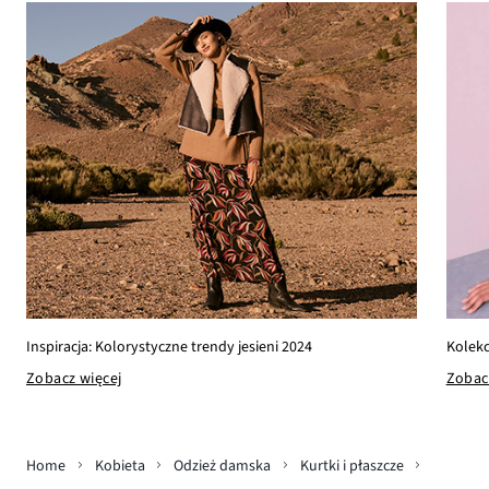
Kolekc
Inspiracja: Kolorystyczne trendy jesieni 2024
Zobac
Zobacz więcej
Home
Kobieta
Odzież damska
Kurtki i płaszcze