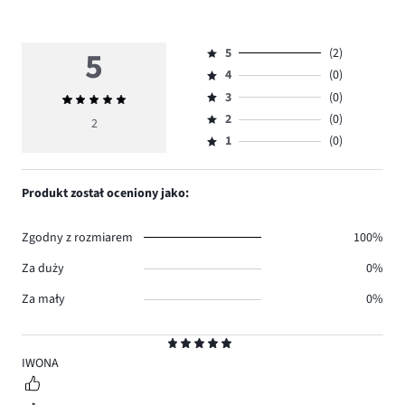
5
5
(2)
Ocena
4
(0)
5,
Ocena
ilość
3
(0)
Średnia
4,
Ocena
głosów
ocena
ilość
2
(0)
3,
2
Ocena
2.
5
głosów
ilość
1
(0)
2,
Ocena
0.
głosów
ilość
1,
0.
głosów
ilość
Produkt został oceniony jako:
0.
głosów
0.
Zgodny z rozmiarem
100%
Za duży
0%
Za mały
0%
Ocena
5
IWONA