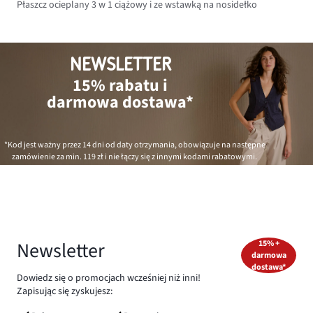
Płaszcz ocieplany 3 w 1 ciążowy i ze wstawką na nosidełko
NEWSLETTER
15% rabatu i
darmowa dostawa*
*Kod jest ważny przez 14 dni od daty otrzymania, obowiązuje na następne
zamówienie za min.
119 zł
i nie łączy się z innymi kodami rabatowymi.
Newsletter
15% +
darmowa
dostawa*
Dowiedz się o promocjach wcześniej niż inni!
Zapisując się zyskujesz: