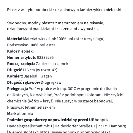
Płaszcz w stylu bomberki z dzianinowym kołnierzykiem niebieski
Swobodny, modny płaszcz z marszczeniem na rękawie,
dzianinowymi mankietami i kieszeniami z wypustką.
Materiał
Materiał wierzchni: 100% poliester (recyclingu);
Podszewka: 100% poliester
Kolor
niebieski
Numer artykułu
92389295
Rodzaj zapięcia
Zapięcie na zamek
Długość
116 cm (w rozm. 42)
Kołnierz
Baseball Kragen
Długość rękawów
Długi rękaw
Pielęgnacja
Prać w pralce w temp. 30°C w programie do tkanin
delikatnych, Nie wybielać, Prać z podobnymi kolorami, Nie czyścić
chemicznie (Kółko – krzyż), Nie suszyć w suszarce bębnowej,
Prasować letnim żelazkiem
Marka
bonprix
Podmiot gospodarczy odpowiedzialny przed UE
bonprix
Handelsgesellschaft mbH | Haldesdorfer Straße 61 | 22179 Hamburg
| Niemcy, Kontakt: https://www.bonprix.pl/pomoc/kontakt/