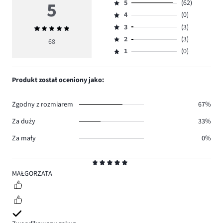
5
5
(62)
Ocena
4
(0)
5,
Ocena
ilość
3
(3)
Średnia
4,
Ocena
głosów
ocena
ilość
2
(3)
3,
68
Ocena
62.
5
głosów
ilość
1
(0)
2,
Ocena
0.
głosów
ilość
1,
3.
głosów
ilość
Produkt został oceniony jako:
3.
głosów
0.
Zgodny z rozmiarem
67%
Za duży
33%
Za mały
0%
Ocena
5
MAŁGORZATA