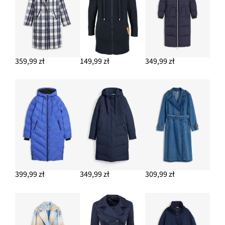
49,98 zł
-13%
DODAJ DO KOSZYKA
Komplet pierścionków w różnych wzorach (8 szt.)
62,99 zł
359,99 zł
149,99 zł
349,99 zł
DODAJ DO KOSZYKA
Dżinsy wide leg, mid waist, ze stretchem
102,99 zł
DODAJ DO KOSZYKA
399,99 zł
349,99 zł
309,99 zł