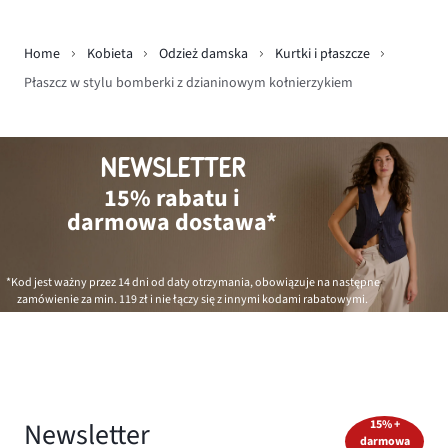
Home
Kobieta
Odzież damska
Kurtki i płaszcze
Płaszcz w stylu bomberki z dzianinowym kołnierzykiem
NEWSLETTER
15% rabatu i
darmowa dostawa*
*Kod jest ważny przez 14 dni od daty otrzymania, obowiązuje na następne
zamówienie za min.
119 zł
i nie łączy się z innymi kodami rabatowymi.
Newsletter
15% +
darmowa