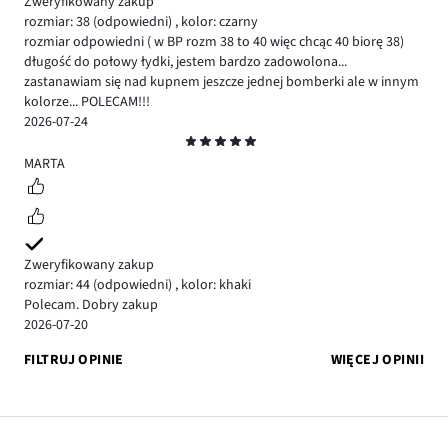
Zweryfikowany zakup
rozmiar: 38
(odpowiedni)
,
kolor: czarny
rozmiar odpowiedni ( w BP rozm 38 to 40 więc chcąc 40 biorę 38)
długość do połowy łydki, jestem bardzo zadowolona...
zastanawiam się nad kupnem jeszcze jednej bomberki ale w innym
kolorze... POLECAM!!!
2026-07-24
Ocena
5
MARTA
Zweryfikowany zakup
rozmiar: 44
(odpowiedni)
,
kolor: khaki
Polecam. Dobry zakup
2026-07-20
FILTRUJ OPINIE
WIĘCEJ OPINII