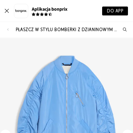
Aplikacja bonprix
DO APP
PŁASZCZ W STYLU BOMBERKI Z DZIANINOWYM KOŁNIERZYKIEM
Szu
pr