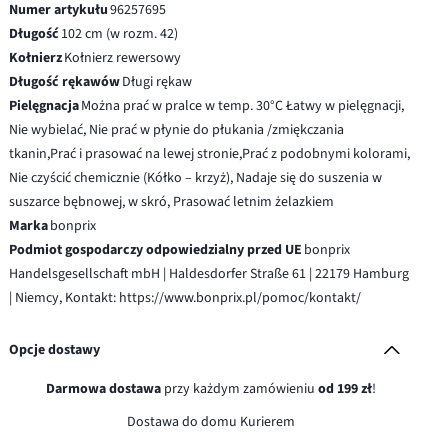
Numer artykułu
96257695
Długość
102 cm (w rozm. 42)
Kołnierz
Kołnierz rewersowy
Długość rękawów
Długi rękaw
Pielęgnacja
Można prać w pralce w temp. 30°C Łatwy w pielęgnacji,
Nie wybielać, Nie prać w płynie do płukania /zmiękczania
tkanin,Prać i prasować na lewej stronie,Prać z podobnymi kolorami,
Nie czyścić chemicznie (Kółko – krzyż), Nadaje się do suszenia w
suszarce bębnowej, w skró, Prasować letnim żelazkiem
Marka
bonprix
Podmiot gospodarczy odpowiedzialny przed UE
bonprix
Handelsgesellschaft mbH | Haldesdorfer Straße 61 | 22179 Hamburg
| Niemcy, Kontakt: https://www.bonprix.pl/pomoc/kontakt/
Opcje dostawy
Darmowa dostawa
przy każdym zamówieniu
od 199 zł
!
Dostawa do domu Kurierem