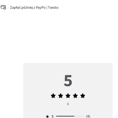
Zapłać później z PayPo | Twisto
5
Średnia
ocena
6
5
5
(4)