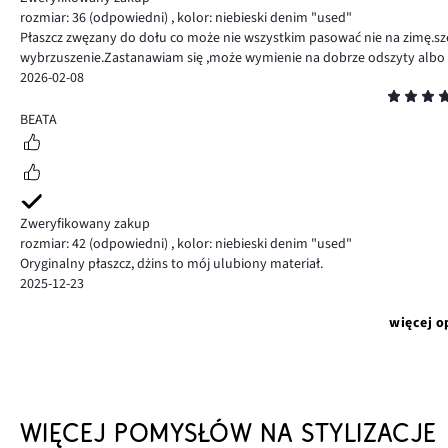
rozmiar: 36
(odpowiedni)
,
kolor: niebieski denim "used"
Płaszcz zwęzany do dołu co może nie wszystkim pasować nie na zimę.sz
wybrzuszenie.Zastanawiam się ,może wymienie na dobrze odszyty albo o
2026-02-08
Ocena
5
BEATA
Zweryfikowany zakup
rozmiar: 42
(odpowiedni)
,
kolor: niebieski denim "used"
Oryginalny płaszcz, dżins to mój ulubiony materiał.
2025-12-23
więcej o
WIĘCEJ POMYSŁÓW NA STYLIZACJE