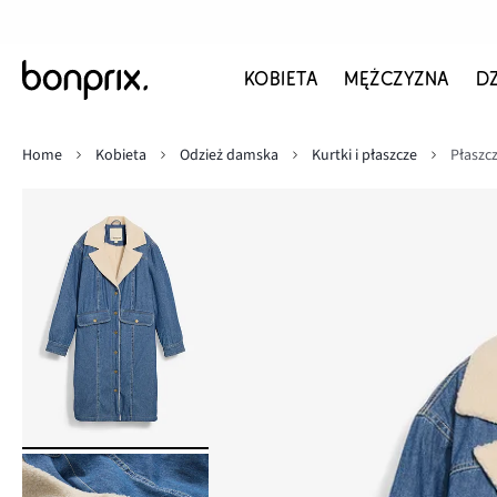
KOBIETA
MĘŻCZYZNA
D
Home
Kobieta
Odzież damska
Kurtki i płaszcze
Płaszc