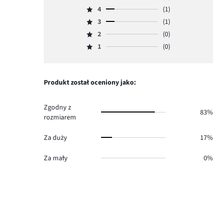
Ocena
4
(1)
5,
Ocena
ilość
3
(1)
4,
Ocena
głosów
ilość
2
(0)
3,
Ocena
4.
głosów
ilość
1
(0)
2,
Ocena
1.
głosów
ilość
1,
1.
głosów
ilość
0.
głosów
Produkt został oceniony jako:
0.
Zgodny z
83%
rozmiarem
Za duży
17%
Za mały
0%