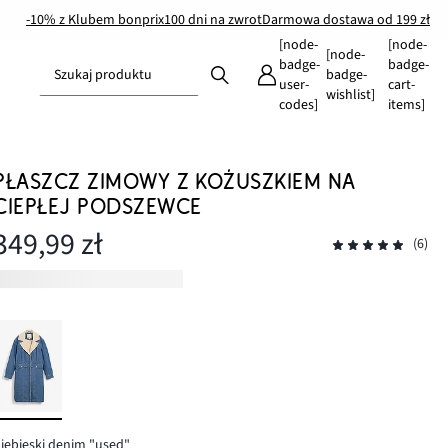
-10% z Klubem bonprix
100 dni na zwrot
Darmowa dostawa od 199 zł
[node-
[node-
[node-
badge-
badge-
Szukaj produktu
badge-
user-
cart-
wishlist]
codes]
items]
PŁASZCZ ZIMOWY Z KOŻUSZKIEM NA
CIEPŁEJ PODSZEWCE
349,99 zł
(6)
iebieski denim "used"