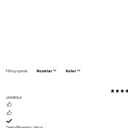
Filtruj opinie:
Rozmiar
Kolor
Ocena
4
JADWIGA
Zweryfikowany zakup