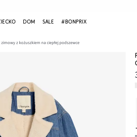
ZIECKO
DOM
SALE
#BONPRIX
z zimowy z kożuszkiem na ciepłej podszewce
n