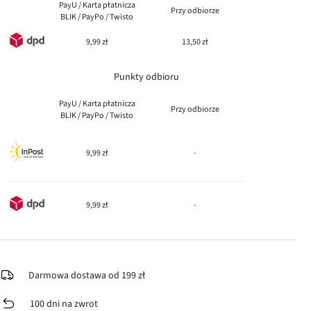
PayU / Karta płatnicza
Przy odbiorze
BLIK / PayPo / Twisto
9,99 zł
13,50 zł
Punkty odbioru
PayU / Karta płatnicza
Przy odbiorze
BLIK / PayPo / Twisto
9,99 zł
-
9,99 zł
-
Darmowa dostawa od 199 zł
100 dni na zwrot