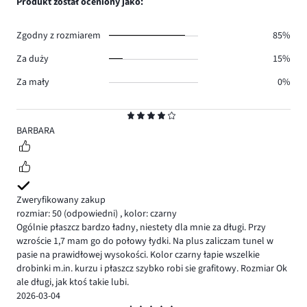
Produkt został oceniony jako:
0.
głosów
2.
Zgodny z rozmiarem
85%
Za duży
15%
Za mały
0%
Ocena
4
BARBARA
Zweryfikowany zakup
rozmiar: 50
(odpowiedni)
,
kolor: czarny
Ogólnie płaszcz bardzo ładny, niestety dla mnie za długi. Przy
wzroście 1,7 mam go do połowy łydki. Na plus zaliczam tunel w
pasie na prawidłowej wysokości. Kolor czarny łapie wszelkie
drobinki m.in. kurzu i płaszcz szybko robi sie grafitowy. Rozmiar Ok
ale długi, jak ktoś takie lubi.
2026-03-04