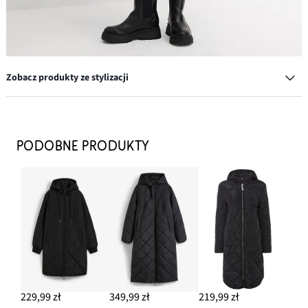
Zobacz produkty ze stylizacji
Czapka z daszkiem
94,99 zł
PODOBNE PRODUKTY
DODAJ DO KOSZYKA
Sztyblety z profilowaną podeszwą
147,99 zł
DODAJ DO KOSZYKA
Płaszcz zimowy z zamkami po bokach
319,99 zł
229,99 zł
349,99 zł
219,99 zł
DODAJ DO KOSZYKA