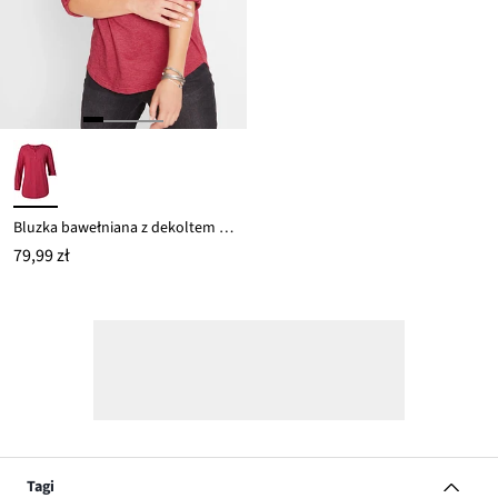
Bluzka bawełniana z dekoltem henley z plisą guzikową
79,99 zł
Tagi