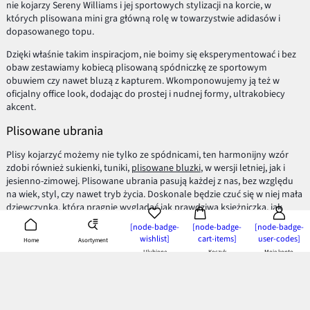
nie kojarzy Sereny Williams i jej sportowych stylizacji na korcie, w
których plisowana mini gra główną rolę w towarzystwie adidasów i
dopasowanego topu.
Dzięki właśnie takim inspiracjom, nie boimy się eksperymentować i bez
obaw zestawiamy kobiecą plisowaną spódniczkę ze sportowym
obuwiem czy nawet bluzą z kapturem. Wkomponowujemy ją też w
oficjalny office look, dodając do prostej i nudnej formy, ultrakobiecy
akcent.
Plisowane ubrania
Plisy kojarzyć możemy nie tylko ze spódnicami, ten harmonijny wzór
zdobi również sukienki, tuniki,
plisowane bluzki
, w wersji letniej, jak i
jesienno-zimowej. Plisowane ubrania pasują każdej z nas, bez względu
na wiek, styl, czy nawet tryb życia. Doskonale będzie czuć się w niej mała
dziewczynka, która pragnie wyglądać jak prawdziwa księżniczka, jak
również stylowa i kobieca bizneswoman, dla której elegancki, zadbany
[node-badge-
[node-badge-
[node-badge-
strój to wizytówka i bardzo ważny element w codziennym życiu.
wishlist]
cart-items]
user-codes]
Asortyment
Home
Ulubione
Koszyk
Moje konto