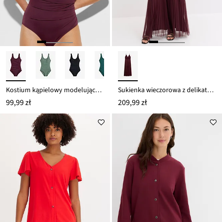
Kostium kąpielowy modelujący z ozdobnymi plisami, lekki stopień modelowania sylwetki
Sukienka wieczorowa z delikatnego tiulu z plisowaniem
99,99 zł
209,99 zł