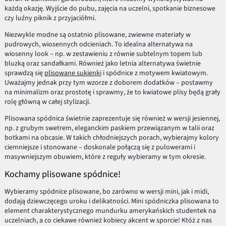
każdą okazję. Wyjście do pubu, zajęcia na uczelni, spotkanie biznesowe
czy luźny piknik z przyjaciółmi.
Niezwykle modne są ostatnio plisowane, zwiewne materiały w
pudrowych, wiosennych odcieniach. To idealna alternatywa na
wiosenny look – np. w zestawieniu z równie subtelnym topem lub
bluzką oraz sandałkami. Również jako letnia alternatywa świetnie
sprawdzą się
plisowane sukienki
i spódnice z motywem kwiatowym.
Uważajmy jednak przy tym wzorze z doborem dodatków – postawmy
na minimalizm oraz prostotę i sprawmy, że to kwiatowe plisy będą grały
rolę główną w całej stylizacji.
Plisowana spódnica świetnie zaprezentuje się również w wersji jesiennej,
np. z grubym swetrem, eleganckim paskiem przewiązanym w talii oraz
botkami na obcasie. W takich chłodniejszych porach, wybierajmy kolory
ciemniejsze i stonowane – doskonale połączą się z pulowerami i
masywniejszym obuwiem, które z reguły wybieramy w tym okresie.
Kochamy plisowane spódnice!
Wybieramy spódnice plisowane, bo zarówno w wersji mini, jak i midi,
dodają dziewczęcego uroku i delikatności. Mini spódniczka plisowana to
element charakterystycznego mundurku amerykańskich studentek na
uczelniach, a co ciekawe również kobiecy akcent w sporcie! Któż z nas