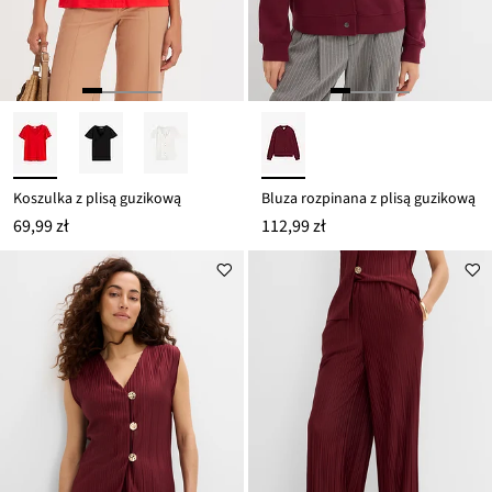
Koszulka z plisą guzikową
Bluza rozpinana z plisą guzikową
69,99 zł
112,99 zł