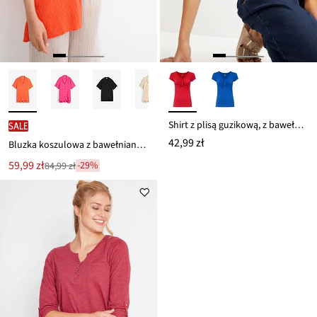
Shirt z plisą guzikową, z bawełny organicznej
SALE
42,99 zł
Bluzka koszulowa z bawełnianego muślinu
Nowa
59,99 zł
-29%
84,99 zł
Przeceniono
cena
z
to
ceny
84,99 zł