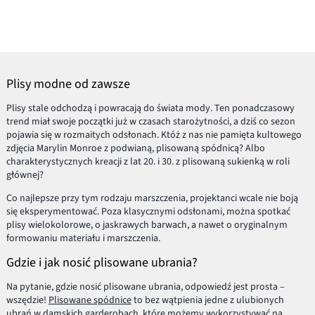
Plisy modne od zawsze
Plisy stale odchodzą i powracają do świata mody. Ten ponadczasowy
trend miał swoje początki już w czasach starożytności, a dziś co sezon
pojawia się w rozmaitych odsłonach. Któż z nas nie pamięta kultowego
zdjęcia Marylin Monroe z podwianą, plisowaną spódnicą? Albo
charakterystycznych kreacji z lat 20. i 30. z plisowaną sukienką w roli
głównej?
Co najlepsze przy tym rodzaju marszczenia, projektanci wcale nie boją
się eksperymentować. Poza klasycznymi odsłonami, można spotkać
plisy wielokolorowe, o jaskrawych barwach, a nawet o oryginalnym
formowaniu materiału i marszczenia.
Gdzie i jak nosić plisowane ubrania?
Na pytanie, gdzie nosić plisowane ubrania, odpowiedź jest prosta –
wszędzie!
Plisowane spódnice
to bez wątpienia jedne z ulubionych
ubrań w damskich garderobach, które możemy wykorzystywać na