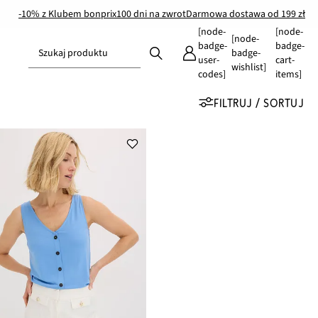
-10% z Klubem bonprix
100 dni na zwrot
Darmowa dostawa od 199 zł
[node-
[node-
[node-
badge-
badge-
Szukaj produktu
badge-
user-
cart-
wishlist]
codes]
items]
FILTRUJ / SORTUJ