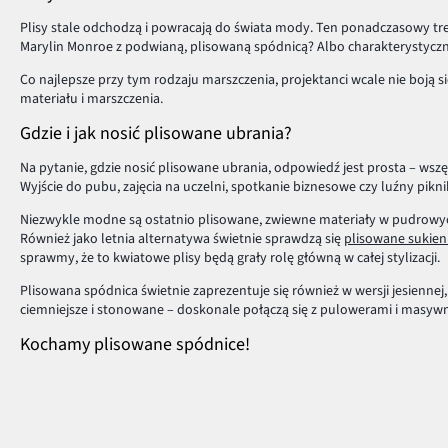
Plisy stale odchodzą i powracają do świata mody. Ten ponadczasowy tren
Marylin Monroe z podwianą, plisowaną spódnicą? Albo charakterystycznych
Co najlepsze przy tym rodzaju marszczenia, projektanci wcale nie boj
materiału i marszczenia.
Gdzie i jak nosić plisowane ubrania?
Na pytanie, gdzie nosić plisowane ubrania, odpowiedź jest prosta – wsz
Wyjście do pubu, zajęcia na uczelni, spotkanie biznesowe czy luźny piknik
Niezwykle modne są ostatnio plisowane, zwiewne materiały w pudrowych
Również jako letnia alternatywa świetnie sprawdzą się
plisowane sukien
sprawmy, że to kwiatowe plisy będą grały rolę główną w całej stylizacji.
Plisowana spódnica świetnie zaprezentuje się również w wersji jesienne
ciemniejsze i stonowane – doskonale połączą się z pulowerami i masyw
Kochamy plisowane spódnice!
Wybieramy spódnice plisowane, bo zarówno w wersji mini, jak i midi, 
uczelniach, a co ciekawe również kobiecy akcent w sporcie! Któż z nas n
topu.