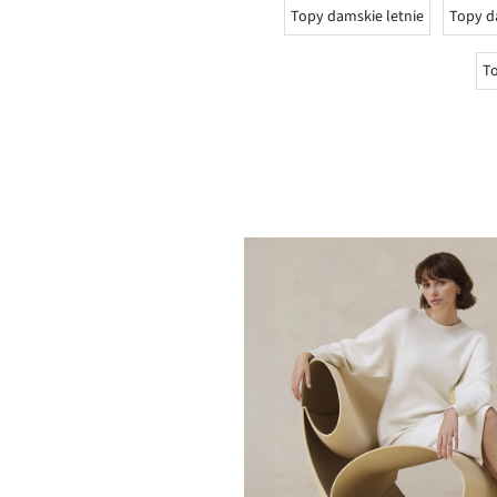
Topy damskie letnie
Topy d
To