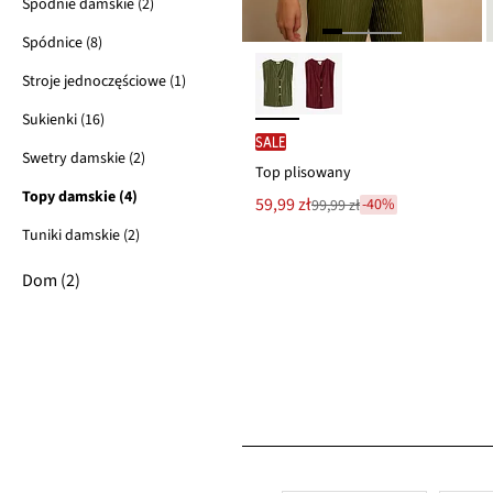
Spodnie damskie (2)
Spódnice (8)
Stroje jednoczęściowe (1)
Sukienki (16)
SALE
Swetry damskie (2)
Top plisowany
Topy damskie (4)
Nowa
59,99 zł
-40%
99,99 zł
Przeceniono
cena
z
Tuniki damskie (2)
to
ceny
99,99 zł
Dom (2)