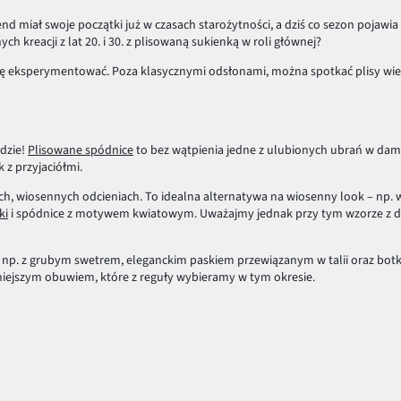
d miał swoje początki już w czasach starożytności, a dziś co sezon pojawia
 kreacji z lat 20. i 30. z plisowaną sukienką w roli głównej?
ą się eksperymentować. Poza klasycznymi odsłonami, można spotkać plisy w
ędzie!
Plisowane spódnice
to bez wątpienia jedne z ulubionych ubrań w da
 z przyjaciółmi.
, wiosennych odcieniach. To idealna alternatywa na wiosenny look – np. 
ki
i spódnice z motywem kwiatowym. Uważajmy jednak przy tym wzorze z 
j, np. z grubym swetrem, eleganckim paskiem przewiązanym w talii oraz bot
niejszym obuwiem, które z reguły wybieramy w tym okresie.
dodają dziewczęcego uroku i delikatności. Mini spódniczka plisowana to e
ie kojarzy Sereny Williams i jej sportowych stylizacji na korcie, w których