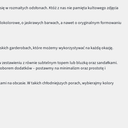
 się w rozmaitych odsłonach. Któż z nas nie pamięta kultowego zdjęcia
ielokolorowe, o jaskrawych barwach, a nawet o oryginalnym formowaniu
mskich garderobach, które możemy wykorzystywać na każdą okazję.
w zestawieniu z równie subtelnym topem lub bluzką oraz sandałkami.
doborem dodatków – postawmy na minimalizm oraz prostotę i
kami na obcasie. W takich chłodniejszych porach, wybierajmy kolory
lement charakterystycznego mundurku amerykańskich studentek na
 plisowana mini gra główną rolę w towarzystwie adidasów i dopasowanego