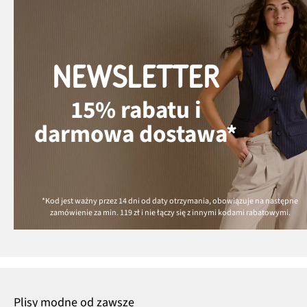
NEWSLETTER
15% rabatu i
darmowa dostawa*
*Kod jest ważny przez 14 dni od daty otrzymania, obowiązuje na następne
zamówienie za min.
119 zł
i nie łączy się z innymi kodami rabatowymi.
Plisy modne od zawsze