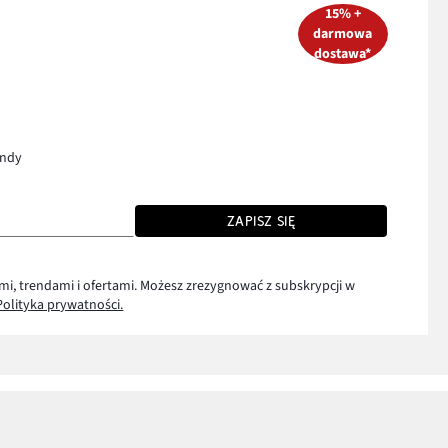
15% +
darmowa
dostawa*
endy
ZAPISZ SIĘ
mi, trendami i ofertami. Możesz zrezygnować z subskrypcji w
Polityka prywatności.