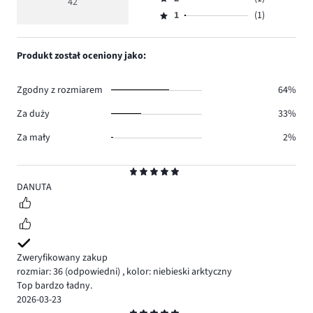
3,
42
Ocena
34.
5
głosów
ilość
1
(1)
2,
Ocena
4.
głosów
ilość
1,
2.
głosów
ilość
Produkt został oceniony jako:
1.
głosów
1.
Zgodny z rozmiarem
64%
Za duży
33%
Za mały
2%
Ocena
5
DANUTA
Zweryfikowany zakup
rozmiar: 36
(odpowiedni)
,
kolor: niebieski arktyczny
Top bardzo ładny.
2026-03-23