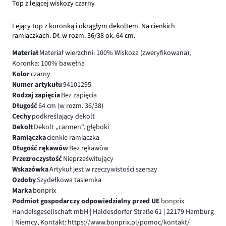
Top z lejącej wiskozy czarny
Lejący top z koronką i okrągłym dekoltem. Na cienkich
ramiączkach. Dł. w rozm. 36/38 ok. 64 cm.
Materiał
Materiał wierzchni: 100% Wiskoza (zweryfikowana);
Koronka: 100% bawełna
Kolor
czarny
Numer artykułu
94101295
Rodzaj zapięcia
Bez zapięcia
Długość
64 cm (w rozm. 36/38)
Cechy
podkreślający dekolt
Dekolt
Dekolt „carmen“, głęboki
Ramiączka
cienkie ramiączka
Długość rękawów
Bez rękawów
Przezroczystość
Nieprześwitujący
Wskazówka
Artykuł jest w rzeczywistości szerszy
Ozdoby
Szydełkowa tasiemka
Marka
bonprix
Podmiot gospodarczy odpowiedzialny przed UE
bonprix
Handelsgesellschaft mbH | Haldesdorfer Straße 61 | 22179 Hamburg
| Niemcy, Kontakt: https://www.bonprix.pl/pomoc/kontakt/