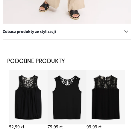
Zobacz produkty ze stylizacji
Okulary przeciwsłoneczne
57,99 zł
PODOBNE PRODUKTY
DODAJ DO KOSZYKA
Spodnie palazzo z przewiewnej mieszanki lnu
144,99 zł
DODAJ DO KOSZYKA
Kolczyki wkrętki o młotkowanej fakturze
49,99 zł
52,99 zł
79,99 zł
99,99 zł
DODAJ DO KOSZYKA