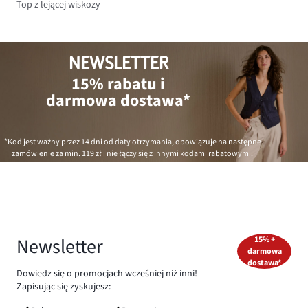
Top z lejącej wiskozy
NEWSLETTER
15% rabatu i
darmowa dostawa*
*Kod jest ważny przez 14 dni od daty otrzymania, obowiązuje na następne
zamówienie za min.
119 zł
i nie łączy się z innymi kodami rabatowymi.
Newsletter
15% +
darmowa
dostawa*
Dowiedz się o promocjach wcześniej niż inni!
Zapisując się zyskujesz: