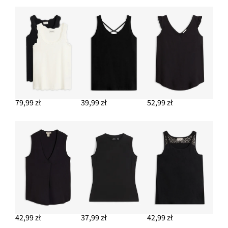
Sandały na koturnie z imitacji rafii
Nowa
69,99 zł
-36%
109,99 zł
Przeceniono
cena
z
to
DODAJ DO KOSZYKA
ceny
109,99 zł
79,99 zł
39,99 zł
52,99 zł
42,99 zł
37,99 zł
42,99 zł