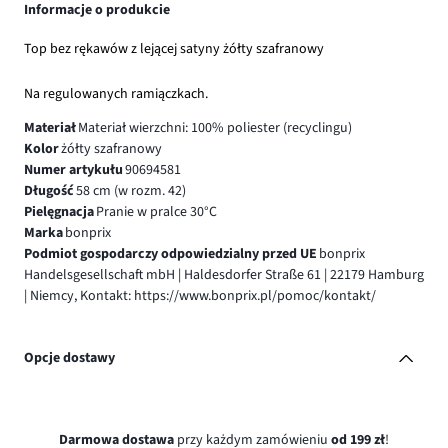
Informacje o produkcie
Top bez rękawów z lejącej satyny żółty szafranowy
Na regulowanych ramiączkach.
Materiał
Materiał wierzchni: 100% poliester (recyclingu)
Kolor
żółty szafranowy
Numer artykułu
90694581
Długość
58 cm (w rozm. 42)
Pielęgnacja
Pranie w pralce 30°C
Marka
bonprix
Podmiot gospodarczy odpowiedzialny przed UE
bonprix
Handelsgesellschaft mbH | Haldesdorfer Straße 61 | 22179 Hamburg
| Niemcy, Kontakt: https://www.bonprix.pl/pomoc/kontakt/
Opcje dostawy
Darmowa dostawa
przy każdym zamówieniu
od 199 zł
!