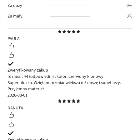
Za duży
0%
Za mały
0%
Ocena
5
PAULA
Zweryfikowany zakup
rozmiar: 44
(odpowiedni)
,
kolor: czerwony klonowy
Super bluzka. Wzięłam rozmiar wieksza niż noszę i supet leży.
Przyjemny materiał.
2026-08-01
Ocena
5
DANUTA
Zweryfikowany zakup