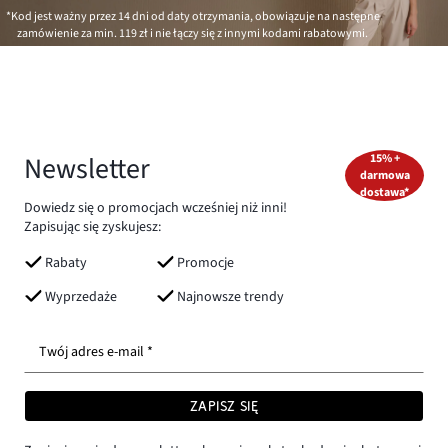
*Kod jest ważny przez 14 dni od daty otrzymania, obowiązuje na następne
zamówienie za min.
119 zł
i nie łączy się z innymi kodami rabatowymi.
Newsletter
15% +
darmowa
dostawa*
Dowiedz się o promocjach wcześniej niż inni!
Zapisując się zyskujesz:
Rabaty
Promocje
Wyprzedaże
Najnowsze trendy
Twój adres e-mail *
ZAPISZ SIĘ