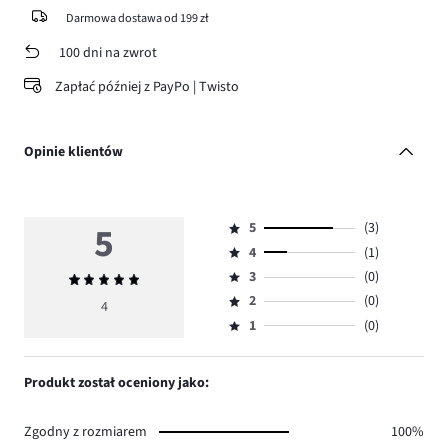
Darmowa dostawa od 199 zł
100 dni na zwrot
Zapłać później z PayPo | Twisto
Opinie klientów
5
5
(3)
Ocena
4
(1)
5,
Ocena
ilość
3
(0)
Średnia
4,
Ocena
głosów
ocena
ilość
2
(0)
3,
4
Ocena
3.
5
głosów
ilość
1
(0)
2,
Ocena
1.
głosów
ilość
1,
0.
głosów
ilość
Produkt został oceniony jako:
0.
głosów
0.
Zgodny z rozmiarem
100%