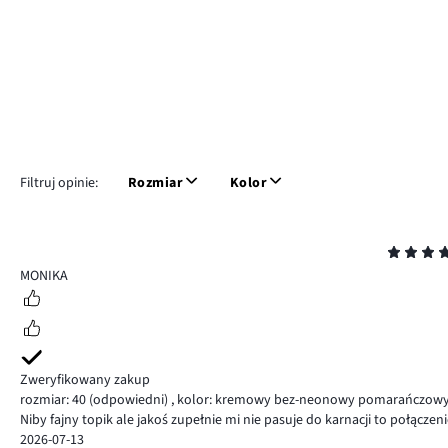
Filtruj opinie:
Rozmiar
Kolor
Ocena
4
MONIKA
Zweryfikowany zakup
rozmiar: 40
(odpowiedni)
,
kolor: kremowy bez-neonowy pomarańczowy
Niby fajny topik ale jakoś zupełnie mi nie pasuje do karnacji to połącze
2026-07-13