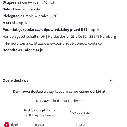
Długość
58 cm (w rozm. 40/42)
Dekolt
bardzo głęboki
Pielęgnacja
Pranie w pralce 30°C
Marka
bonprix
Podmiot gospodarczy odpowiedzialny przed UE
bonprix
Handelsgesellschaft mbH | Haldesdorfer Straße 61 | 22179 Hamburg
| Niemcy, Kontakt: https://www.bonprix.pl/pomoc/kontakt/
Dodatkowe informacje
Opcje dostawy
Darmowa dostawa
przy każdym zamówieniu
od 199 zł
!
Dostawa do domu Kurierem
PayU / Karta płatnicza
Przy odbiorze
BLIK / PayPo / Twisto
9,99 zł
13,50 zł