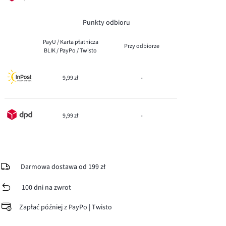
Punkty odbioru
PayU / Karta płatnicza
Przy odbiorze
BLIK / PayPo / Twisto
9,99 zł
-
9,99 zł
-
Darmowa dostawa od 199 zł
100 dni na zwrot
Zapłać później z PayPo | Twisto