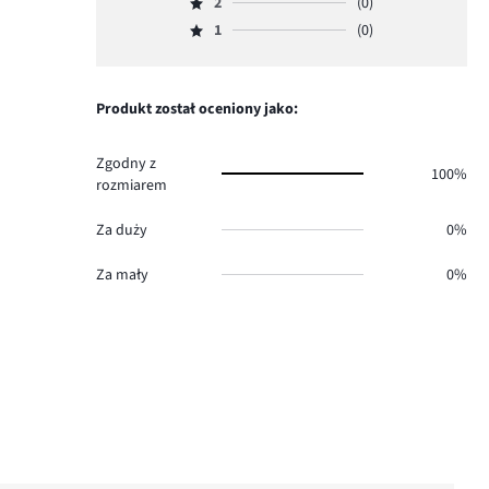
ilość
2
(0)
3,
Ocena
1.
głosów
ilość
1
(0)
2,
Ocena
1.
głosów
ilość
1,
0.
głosów
ilość
0.
głosów
Produkt został oceniony jako:
0.
Zgodny z
100%
rozmiarem
Za duży
0%
Za mały
0%