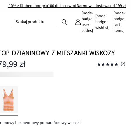
-10% z Klubem bonprix
100 dni na zwrot
Darmowa dostawa od 199 zł
[node-
[node-
[node-
badge-
badge-
Szukaj produktu
badge-
user-
cart-
wishlist]
codes]
items]
TOP DZIANINOWY Z MIESZANKI WISKOZY
79,99 zł
(2)
kremowy bez-neonowy pomarańczowy w paski