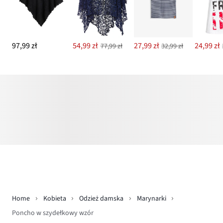
97,99 zł
54,99 zł
27,99 zł
24,99 zł
77,99 zł
32,99 zł
Home
Kobieta
Odzież damska
Marynarki
Poncho w szydełkowy wzór