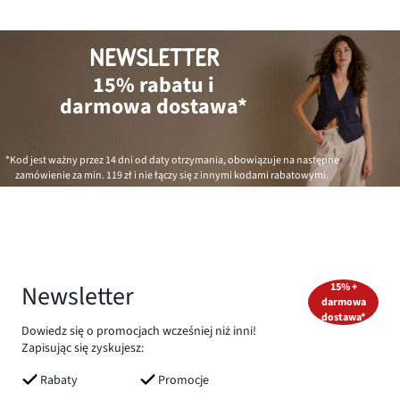
NEWSLETTER
15% rabatu i
darmowa dostawa*
*Kod jest ważny przez 14 dni od daty otrzymania, obowiązuje na następne
zamówienie za min.
119 zł
i nie łączy się z innymi kodami rabatowymi.
Newsletter
15% +
darmowa
dostawa*
Dowiedz się o promocjach wcześniej niż inni!
Zapisując się zyskujesz:
Rabaty
Promocje