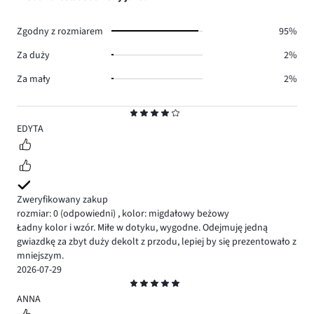
0.
głosów
3.
Zgodny z rozmiarem
95%
Za duży
2%
Za mały
2%
Ocena
4
EDYTA
Zweryfikowany zakup
rozmiar: 0
(odpowiedni)
,
kolor: migdałowy beżowy
Ładny kolor i wzór. Miłe w dotyku, wygodne. Odejmuję jedną
gwiazdkę za zbyt duży dekolt z przodu, lepiej by się prezentowało z
mniejszym.
2026-07-29
Ocena
5
ANNA