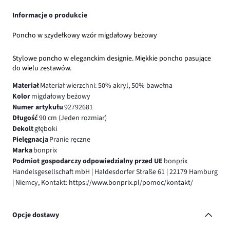
Informacje o produkcie
Poncho w szydełkowy wzór migdałowy beżowy
Stylowe poncho w eleganckim designie. Miękkie poncho pasujące
do wielu zestawów.
Materiał
Materiał wierzchni: 50% akryl, 50% bawełna
Kolor
migdałowy beżowy
Numer artykułu
92792681
Długość
90 cm (Jeden rozmiar)
Dekolt
głęboki
Pielęgnacja
Pranie ręczne
Marka
bonprix
Podmiot gospodarczy odpowiedzialny przed UE
bonprix
Handelsgesellschaft mbH | Haldesdorfer Straße 61 | 22179 Hamburg
| Niemcy, Kontakt: https://www.bonprix.pl/pomoc/kontakt/
Opcje dostawy