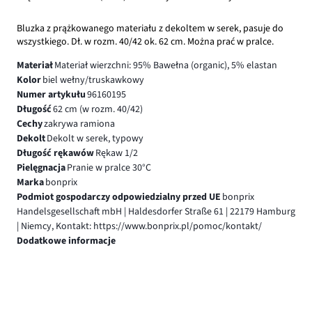
Bluzka z prążkowanego materiału z dekoltem w serek, pasuje do
wszystkiego. Dł. w rozm. 40/42 ok. 62 cm. Można prać w pralce.
Materiał
Materiał wierzchni: 95% Bawełna (organic), 5% elastan
Kolor
biel wełny/truskawkowy
Numer artykułu
96160195
Długość
62 cm (w rozm. 40/42)
Cechy
zakrywa ramiona
Dekolt
Dekolt w serek, typowy
Długość rękawów
Rękaw 1/2
Pielęgnacja
Pranie w pralce 30°C
Marka
bonprix
Podmiot gospodarczy odpowiedzialny przed UE
bonprix
Handelsgesellschaft mbH | Haldesdorfer Straße 61 | 22179 Hamburg
| Niemcy, Kontakt: https://www.bonprix.pl/pomoc/kontakt/
Dodatkowe informacje