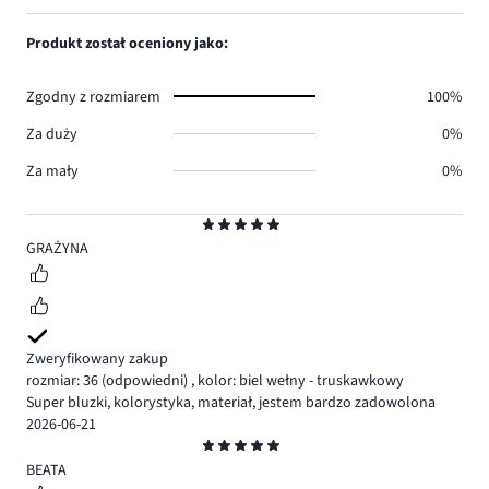
głosów
ilość
1,
1.
głosów
ilość
Produkt został oceniony jako:
1.
głosów
0.
Zgodny z rozmiarem
100%
Za duży
0%
Za mały
0%
Ocena
5
GRAŻYNA
Zweryfikowany zakup
rozmiar: 36
(odpowiedni)
,
kolor: biel wełny - truskawkowy
Super bluzki, kolorystyka, materiał, jestem bardzo zadowolona
2026-06-21
Ocena
5
BEATA