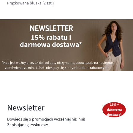
Prążkowana bluzka (2 szt.)
NEWSLETTER
15% rabatu i
darmowa dostawa*
*Kod jest ważny przez 14 dni od daty otrzymania, obowiązuje na następne
zamówienie za min.
119 zł
i nie łączy się z innymi kodami rabatowymi.
Newsletter
15% +
darmowa
dostawa*
Dowiedz się o promocjach wcześniej niż inni!
Zapisując się zyskujesz: