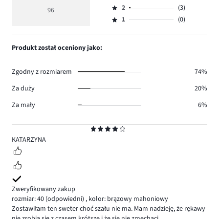
Ocena
głosów
ocena
ilość
2
(3)
3,
96
Ocena
71.
5
głosów
ilość
1
(0)
2,
Ocena
15.
głosów
ilość
1,
7.
głosów
ilość
Produkt został oceniony jako:
3.
głosów
0.
Zgodny z rozmiarem
74%
Za duży
20%
Za mały
6%
Ocena
4
KATARZYNA
Zweryfikowany zakup
rozmiar: 40
(odpowiedni)
,
kolor: brązowy mahoniowy
Zostawiłam ten sweter choć szału nie ma. Mam nadzieję, że rękawy
nie zrobią się z czasem krótsze i że się nie zmechaci.