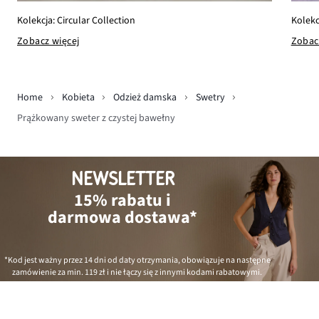
Kolekc
Kolekcja: Circular Collection
Zobac
Zobacz więcej
Home
Kobieta
Odzież damska
Swetry
Prążkowany sweter z czystej bawełny
NEWSLETTER
15% rabatu i
darmowa dostawa*
*Kod jest ważny przez 14 dni od daty otrzymania, obowiązuje na następne
zamówienie za min.
119 zł
i nie łączy się z innymi kodami rabatowymi.