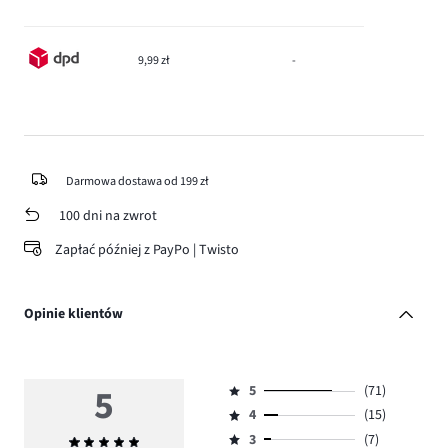
9,99 zł
-
Darmowa dostawa od 199 zł
100 dni na zwrot
Zapłać później z PayPo | Twisto
Opinie klientów
5
5
(71)
Ocena
4
(15)
5,
Ocena
ilość
3
(7)
Średnia
4,