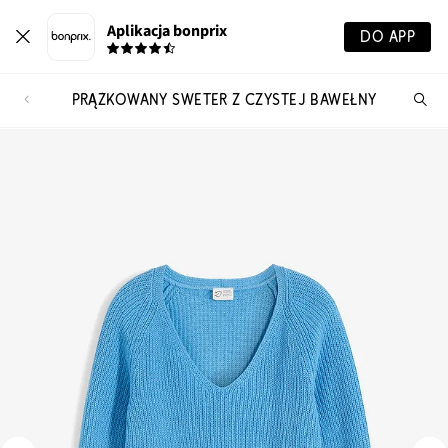
Aplikacja bonprix
DO APP
PRĄŻKOWANY SWETER Z CZYSTEJ BAWEŁNY
Szu
pr