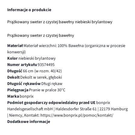
Informacje o produkcie
Prążkowany sweter z czystej bawełny niebieski brylantowy
Prążkowany sweter z czystej bawełny
Materiał
Materiał wierzchni: 100% Bawełna (organiczna w procesie
konwersji)
Kolor
niebieski brylantowy
Numer artykułu
93574495
Długość
66 cm (w rozm. 40/42)
Dekolt
Dekolt w serek, głęboki
Długość rękawów
Długi rękaw
Pielęgnacja
Pranie w pralce 30°C
Marka
bonprix
Podmiot gospodarczy odpowiedzialny przed UE
bonprix
Handelsgesellschaft mbH | Haldesdorfer Straße 61 | 22179 Hamburg
| Niemcy, Kontakt: https://www.bonprix.pl/pomoc/kontakt/
Dodatkowe informacje