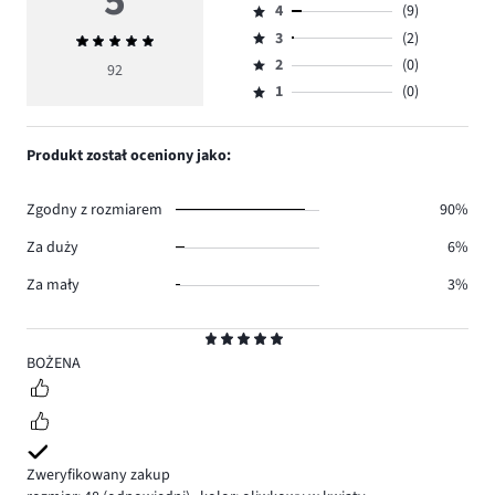
5
4
(9)
5,
Ocena
ilość
3
(2)
Średnia
4,
Ocena
głosów
ocena
ilość
2
(0)
3,
92
Ocena
81.
5
głosów
ilość
1
(0)
2,
Ocena
9.
głosów
ilość
1,
2.
głosów
ilość
Produkt został oceniony jako:
0.
głosów
0.
Zgodny z rozmiarem
90%
Za duży
6%
Za mały
3%
Ocena
5
BOŻENA
Zweryfikowany zakup