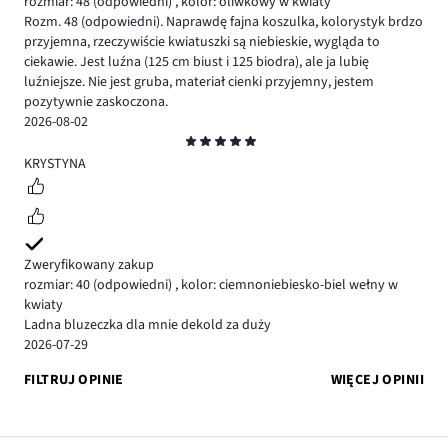
rozmiar: 48
(odpowiedni)
,
kolor: oliwkowy w kwiaty
Rozm. 48 (odpowiedni). Naprawdę fajna koszulka, kolorystyk brdzo
przyjemna, rzeczywiście kwiatuszki są niebieskie, wygląda to
ciekawie. Jest luźna (125 cm biust i 125 biodra), ale ja lubię
luźniejsze. Nie jest gruba, materiał cienki przyjemny, jestem
pozytywnie zaskoczona.
2026-08-02
Ocena
5
KRYSTYNA
Zweryfikowany zakup
rozmiar: 40
(odpowiedni)
,
kolor: ciemnoniebiesko-biel wełny w
kwiaty
Ladna bluzeczka dla mnie dekold za duży
2026-07-29
FILTRUJ OPINIE
WIĘCEJ OPINII