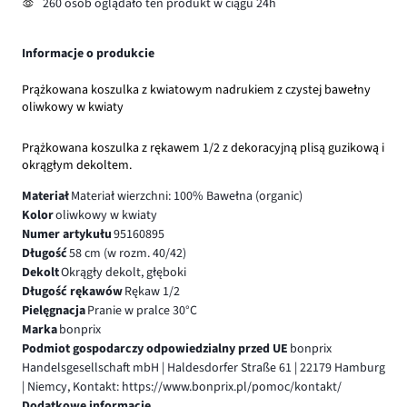
260 osób oglądało ten produkt w ciągu 24h
Informacje o produkcie
Prążkowana koszulka z kwiatowym nadrukiem z czystej bawełny
oliwkowy w kwiaty
Prążkowana koszulka z rękawem 1/2 z dekoracyjną plisą guzikową i
okrągłym dekoltem.
Materiał
Materiał wierzchni: 100% Bawełna (organic)
Kolor
oliwkowy w kwiaty
Numer artykułu
95160895
Długość
58 cm (w rozm. 40/42)
Dekolt
Okrągły dekolt, głęboki
Długość rękawów
Rękaw 1/2
Pielęgnacja
Pranie w pralce 30°C
Marka
bonprix
Podmiot gospodarczy odpowiedzialny przed UE
bonprix
Handelsgesellschaft mbH | Haldesdorfer Straße 61 | 22179 Hamburg
| Niemcy, Kontakt: https://www.bonprix.pl/pomoc/kontakt/
Dodatkowe informacje