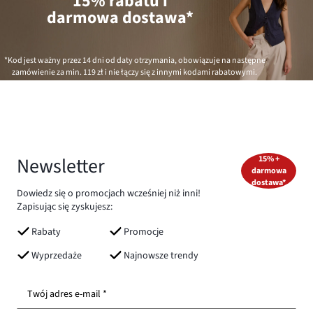
15% rabatu i
darmowa dostawa*
*Kod jest ważny przez 14 dni od daty otrzymania, obowiązuje na następne
zamówienie za min.
119 zł
i nie łączy się z innymi kodami rabatowymi.
Newsletter
15% +
darmowa
dostawa*
Dowiedz się o promocjach wcześniej niż inni!
Zapisując się zyskujesz:
Rabaty
Promocje
Wyprzedaże
Najnowsze trendy
Twój adres e-mail *