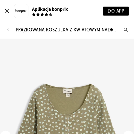
Aplikacja bonprix
DO APP
PRĄŻKOWANA KOSZULKA Z KWIATOWYM NADRUKIEM Z CZYSTEJ BAWEŁNY
Szu
pr