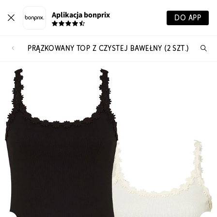
Aplikacja bonprix
DO APP
PRĄŻKOWANY TOP Z CZYSTEJ BAWEŁNY (2 SZT.)
Szu
pr