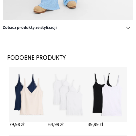
Zobacz produkty ze stylizacji
Klapki
149,99 zł
PODOBNE PRODUKTY
DODAJ DO KOSZYKA
Shirt rozpinany
64,99 zł
DODAJ DO KOSZYKA
Słomkowa torba shopperka
97,99 zł
-13%
79,98 zł
64,99 zł
39,99 zł
DODAJ DO KOSZYKA