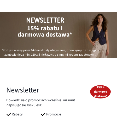
NEWSLETTER
15% rabatu i
darmowa dostawa*
*Kod jest ważny przez 14 dni od daty otrzymania, obowiązuje na następne
zamówienie za min.
119 zł
i nie łączy się z innymi kodami rabatowymi.
Newsletter
15% +
darmowa
dostawa*
Dowiedz się o promocjach wcześniej niż inni!
Zapisując się zyskujesz:
Rabaty
Promocje