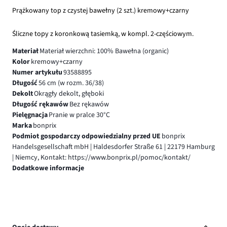
Prążkowany top z czystej bawełny (2 szt.) kremowy+czarny
Śliczne topy z koronkową tasiemką, w kompl. 2-częściowym.
Materiał
Materiał wierzchni: 100% Bawełna (organic)
Kolor
kremowy+czarny
Numer artykułu
93588895
Długość
56 cm (w rozm. 36/38)
Dekolt
Okrągły dekolt, głęboki
Długość rękawów
Bez rękawów
Pielęgnacja
Pranie w pralce 30°C
Marka
bonprix
Podmiot gospodarczy odpowiedzialny przed UE
bonprix
Handelsgesellschaft mbH | Haldesdorfer Straße 61 | 22179 Hamburg
| Niemcy, Kontakt: https://www.bonprix.pl/pomoc/kontakt/
Dodatkowe informacje