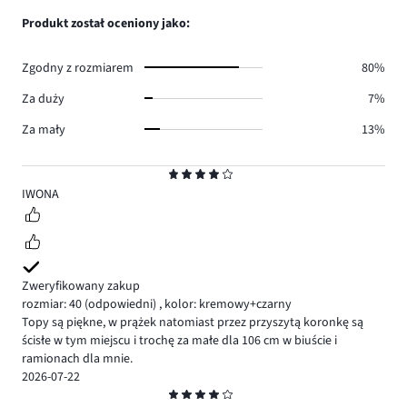
0.
głosów
ilość
Produkt został oceniony jako:
0.
głosów
1.
Zgodny z rozmiarem
80%
Za duży
7%
Za mały
13%
Ocena
4
IWONA
Zweryfikowany zakup
rozmiar: 40
(odpowiedni)
,
kolor: kremowy+czarny
Topy są piękne, w prążek natomiast przez przyszytą koronkę są
ścisłe w tym miejscu i trochę za małe dla 106 cm w biuście i
ramionach dla mnie.
2026-07-22
Ocena