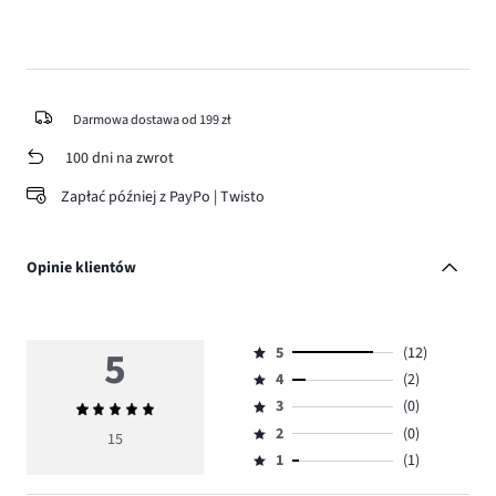
Darmowa dostawa od 199 zł
100 dni na zwrot
Zapłać później z PayPo | Twisto
Opinie klientów
5
5
(12)
Ocena
4
(2)
5,
Ocena
ilość
3
(0)
Średnia
4,
Ocena
głosów
ocena
ilość
2
(0)
3,
15
Ocena
12.
5
głosów
ilość
1
(1)
2,
Ocena
2.
głosów
ilość
1,