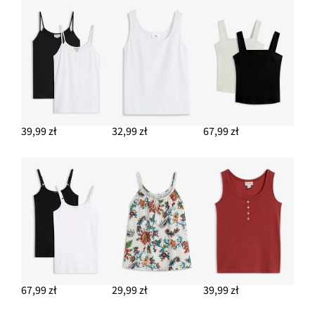
Szerokie spodnie z elastyczną gumką w pasie ze strukturalnej
krepy
77,99 zł
DODAJ DO KOSZYKA
39,99 zł
32,99 zł
67,99 zł
67,99 zł
29,99 zł
39,99 zł