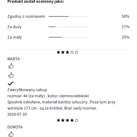
Produkt został oceniony jako:
0.
głosów
0.
Zgodny z rozmiarem
50%
Za duży
17%
Za mały
33%
Ocena
3
MARTA
Zweryfikowany zakup
rozmiar: 44
(za mały)
,
kolor: ciemnoniebieski
Spodnie odesłane, materiał bardzo sztuczny. Poza tym przy
wzroście 173 cm - są za krótkie. Brać swój rozmiar.
2026-07-20
Ocena
4
DOROTA