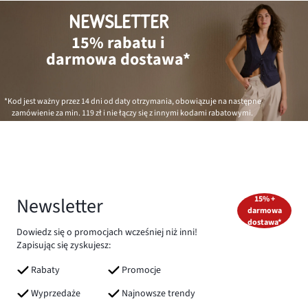
NEWSLETTER
15% rabatu i
darmowa dostawa*
*Kod jest ważny przez 14 dni od daty otrzymania, obowiązuje na następne
zamówienie za min.
119 zł
i nie łączy się z innymi kodami rabatowymi.
Newsletter
15% +
darmowa
dostawa*
Dowiedz się o promocjach wcześniej niż inni!
Zapisując się zyskujesz:
Rabaty
Promocje
Wyprzedaże
Najnowsze trendy