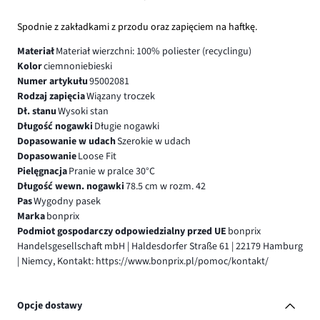
Spodnie z zakładkami z przodu oraz zapięciem na haftkę.
Materiał
Materiał wierzchni: 100% poliester (recyclingu)
Kolor
ciemnoniebieski
Numer artykułu
95002081
Rodzaj zapięcia
Wiązany troczek
Dł. stanu
Wysoki stan
Długość nogawki
Długie nogawki
Dopasowanie w udach
Szerokie w udach
Dopasowanie
Loose Fit
Pielęgnacja
Pranie w pralce 30°C
Długość wewn. nogawki
78.5 cm w rozm. 42
Pas
Wygodny pasek
Marka
bonprix
Podmiot gospodarczy odpowiedzialny przed UE
bonprix
Handelsgesellschaft mbH | Haldesdorfer Straße 61 | 22179 Hamburg
| Niemcy, Kontakt: https://www.bonprix.pl/pomoc/kontakt/
Opcje dostawy