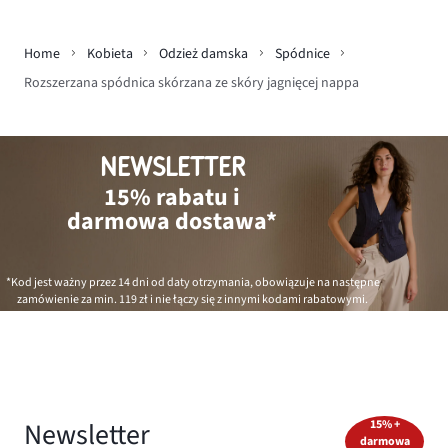
Home
Kobieta
Odzież damska
Spódnice
Rozszerzana spódnica skórzana ze skóry jagnięcej nappa
NEWSLETTER
15% rabatu i
darmowa dostawa*
*Kod jest ważny przez 14 dni od daty otrzymania, obowiązuje na następne
zamówienie za min.
119 zł
i nie łączy się z innymi kodami rabatowymi.
Newsletter
15% +
darmowa