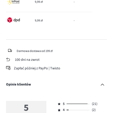
9,99 zł
-
9,99 zł
-
Darmowa dostawa od 199 zł
100 dni na zwrot
Zapłać później z PayPo | Twisto
Opinie klientów
5
5
(21)
Ocena
4
(2)
5,
Ocena