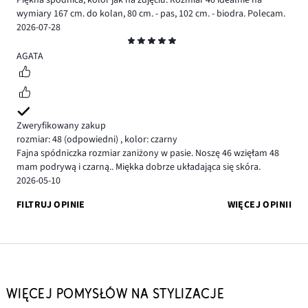
Piękna spódnica, kolor jak na zdjęciu. Rozmiar 40 idealnie na
wymiary 167 cm. do kolan, 80 cm. - pas, 102 cm. - biodra. Polecam.
2026-07-28
Ocena
5
AGATA
Zweryfikowany zakup
rozmiar: 48
(odpowiedni)
,
kolor: czarny
Fajna spódniczka rozmiar zaniżony w pasie. Noszę 46 wzięłam 48
mam podrywą i czarną.. Miękka dobrze układająca się skóra.
2026-05-10
FILTRUJ OPINIE
WIĘCEJ OPINII
WIĘCEJ POMYSŁÓW NA STYLIZACJE