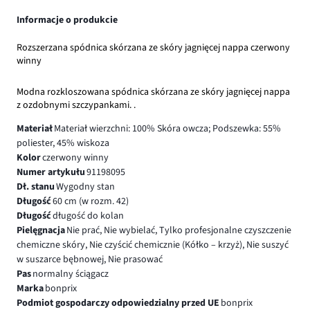
Informacje o produkcie
Rozszerzana spódnica skórzana ze skóry jagnięcej nappa czerwony
winny
Modna rozkloszowana spódnica skórzana ze skóry jagnięcej nappa
z ozdobnymi szczypankami. .
Materiał
Materiał wierzchni: 100% Skóra owcza; Podszewka: 55%
poliester, 45% wiskoza
Kolor
czerwony winny
Numer artykułu
91198095
Dł. stanu
Wygodny stan
Długość
60 cm (w rozm. 42)
Długość
długość do kolan
Pielęgnacja
Nie prać, Nie wybielać, Tylko profesjonalne czyszczenie
chemiczne skóry, Nie czyścić chemicznie (Kółko – krzyż), Nie suszyć
w suszarce bębnowej, Nie prasować
Pas
normalny ściągacz
Marka
bonprix
Podmiot gospodarczy odpowiedzialny przed UE
bonprix