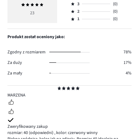
ilość
3
(0)
Średnia
4,
Ocena
głosów
ocena
ilość
2
(0)
3,
23
Ocena
21.
5
głosów
ilość
1
(0)
2,
Ocena
2.
głosów
ilość
1,
0.
głosów
ilość
Produkt został oceniony jako:
0.
głosów
0.
Zgodny z rozmiarem
78%
Za duży
17%
Za mały
4%
Ocena
5
MARZENA
Zweryfikowany zakup
rozmiar: 40
(odpowiedni)
,
kolor: czerwony winny