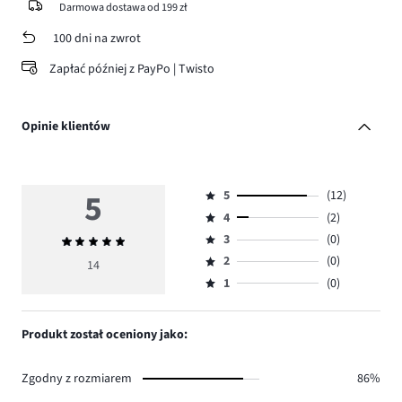
Darmowa dostawa od 199 zł
100 dni na zwrot
Zapłać później z PayPo | Twisto
Opinie klientów
5
5
(12)
Ocena
4
(2)
5,
Ocena
ilość
3
(0)
Średnia
4,
Ocena
głosów
ocena
ilość
2
(0)
3,
14
Ocena
12.
5
głosów
ilość
1
(0)
2,
Ocena
2.
głosów
ilość
1,
0.
głosów
ilość
Produkt został oceniony jako:
0.
głosów
0.
Zgodny z rozmiarem
86%