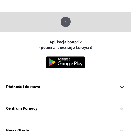
Aplikacja bonprix
- pobierz i ciesz się z korzyści!
Płatność i dostawa
MasterCard
Centrum Pomocy
Płatność online (PayU)
VISA
BLIK
Pytania i odpowiedzi
Google pay
Dostawa i płatność
Nasza Oferta