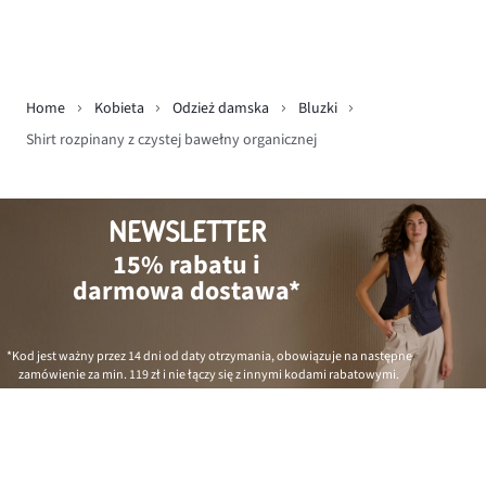
Home
Kobieta
Odzież damska
Bluzki
Shirt rozpinany z czystej bawełny organicznej
NEWSLETTER
15% rabatu i
darmowa dostawa*
*Kod jest ważny przez 14 dni od daty otrzymania, obowiązuje na następne
zamówienie za min.
119 zł
i nie łączy się z innymi kodami rabatowymi.