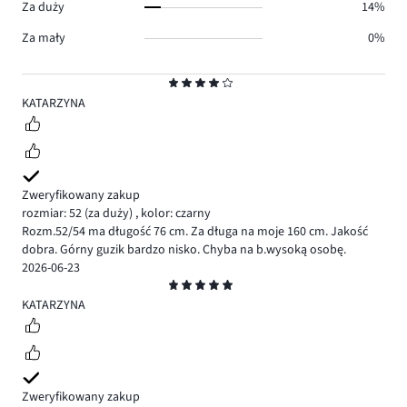
Za duży
14%
Za mały
0%
Ocena
4
KATARZYNA
Zweryfikowany zakup
rozmiar: 52
(za duży)
,
kolor: czarny
Rozm.52/54 ma długość 76 cm. Za długa na moje 160 cm. Jakość
dobra. Górny guzik bardzo nisko. Chyba na b.wysoką osobę.
2026-06-23
Ocena
5
KATARZYNA
Zweryfikowany zakup