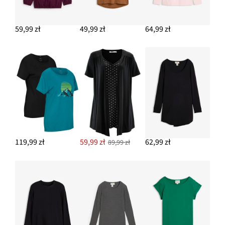
Sneakersy skórzane
54,99 zł
59,99 zł
49,99 zł
64,99 zł
DODAJ DO KOSZYKA
Sweter bez zapięcia
97,99 zł
DODAJ DO KOSZYKA
119,99 zł
59,99 zł
62,99 zł
89,99 zł