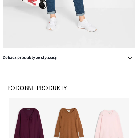
Zobacz produkty ze stylizacji
Komplet łańcuszków (3 części)
42,99 zł
PODOBNE PRODUKTY
DODAJ DO KOSZYKA
Dżinsy ze stretchem o kroju boyfriend, mid waist
69,99 zł
DODAJ DO KOSZYKA