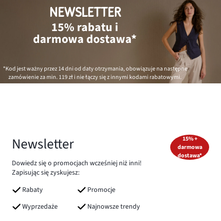
NEWSLETTER
15% rabatu i
darmowa dostawa*
*Kod jest ważny przez 14 dni od daty otrzymania, obowiązuje na następne
zamówienie za min.
119 zł
i nie łączy się z innymi kodami rabatowymi.
Newsletter
15% +
darmowa
dostawa*
Dowiedz się o promocjach wcześniej niż inni!
Zapisując się zyskujesz:
Rabaty
Promocje
Wyprzedaże
Najnowsze trendy