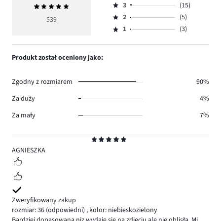
ilość
3
(15)
Średnia
4,
Ocena
głosów
ocena
ilość
2
(5)
3,
539
Ocena
475.
5
głosów
ilość
1
(3)
2,
Ocena
41.
głosów
ilość
1,
15.
głosów
ilość
Produkt został oceniony jako:
5.
głosów
3.
Zgodny z rozmiarem
90%
Za duży
4%
Za mały
7%
Ocena
5
AGNIESZKA
Zweryfikowany zakup
rozmiar: 36
(odpowiedni)
,
kolor: niebieskozielony
Bardziej dopasowana niz wydaje sie na zdjeciu ale nie oblisła. Mi