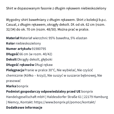
Shirt w dopasowanym fasonie z długim rękawem niebieskozielony
Wygodny shirt bawełniany z długim rękawem. Shirt z kolekcji b.p.c.
Casual, z długim rękawem, okrągły dekolt. Dł. od ok. 62 cm (rozm.
32/34) do ok. 70 cm (rozm. 48/50). Można prać w pralce.
Materiał
Materiał wierzchni: 95% bawełna, 5% elastan
Kolor
niebieskozielony
Numer artykułu
91980795
Długość
66 cm (w rozm. 40/42)
Dekolt
Okrągły dekolt, głęboki
Długość rękawów
Długi rękaw
Pielęgnacja
Pranie w pralce 30°C, Nie wybielać, Nie czyścić
chemicznie (Kółko – krzyż), Nie suszyć w suszarce bębnowej, Nie
prasować
Marka
bonprix
Podmiot gospodarczy odpowiedzialny przed UE
bonprix
Handelsgesellschaft mbH | Haldesdorfer Straße 61 | 22179 Hamburg
| Niemcy, Kontakt: https://www.bonprix.pl/pomoc/kontakt/
Dodatkowe informacje