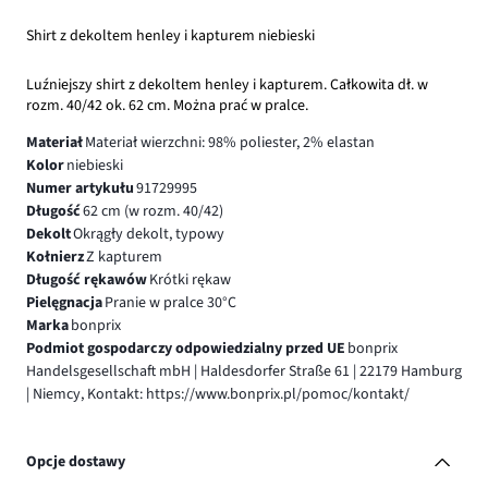
Shirt z dekoltem henley i kapturem niebieski
Luźniejszy shirt z dekoltem henley i kapturem. Całkowita dł. w
rozm. 40/42 ok. 62 cm. Można prać w pralce.
Materiał
Materiał wierzchni: 98% poliester, 2% elastan
Kolor
niebieski
Numer artykułu
91729995
Długość
62 cm (w rozm. 40/42)
Dekolt
Okrągły dekolt, typowy
Kołnierz
Z kapturem
Długość rękawów
Krótki rękaw
Pielęgnacja
Pranie w pralce 30°C
Marka
bonprix
Podmiot gospodarczy odpowiedzialny przed UE
bonprix
Handelsgesellschaft mbH | Haldesdorfer Straße 61 | 22179 Hamburg
| Niemcy, Kontakt: https://www.bonprix.pl/pomoc/kontakt/
Opcje dostawy