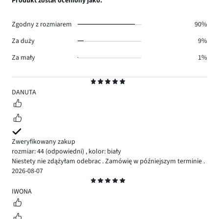
Produkt został oceniony jako:
0.
głosów
0.
Zgodny z rozmiarem
90%
Za duży
9%
Za mały
1%
Ocena
5
DANUTA
Zweryfikowany zakup
rozmiar: 44
(odpowiedni)
,
kolor: biały
Niestety nie zdążyłam odebrac . Zamówię w późniejszym terminie .
2026-08-07
Ocena
5
IWONA