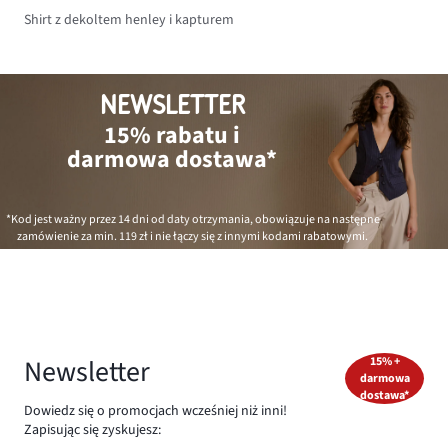
Shirt z dekoltem henley i kapturem
NEWSLETTER
15% rabatu i
darmowa dostawa*
*Kod jest ważny przez 14 dni od daty otrzymania, obowiązuje na następne
zamówienie za min.
119 zł
i nie łączy się z innymi kodami rabatowymi.
Newsletter
15% +
darmowa
dostawa*
Dowiedz się o promocjach wcześniej niż inni!
Zapisując się zyskujesz: