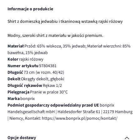
Informacje o produkcie
Shirt z domieszką jedwabiu i tkaninową wstawką rajski różowy
Modny, szeroki shirt z materiału w jakości premium.
Materiał
Przód: 65% wiskoza, 35% jedwab; Materiał wierzchni: 85%
bawełna, 15% jedwab
Kolor
rajski różowy
Numer artykułu
97804381
Długość
73 cm (w rozm. 40/42)
Dekolt
Okrągły dekolt, głęboki
Długość rękawów
Rękaw 1/2
Pielęgnacja
Pranie w pralce 30°C
Marka
bonprix
Podmiot gospodarczy odpowiedzialny przed UE
bonprix
Handelsgesellschaft mbH | Haldesdorfer Straße 61 | 22179 Hamburg
| Niemcy, Kontakt: https://www.bonprix.pl/pomoc/kontakt/
Opcje dostawy