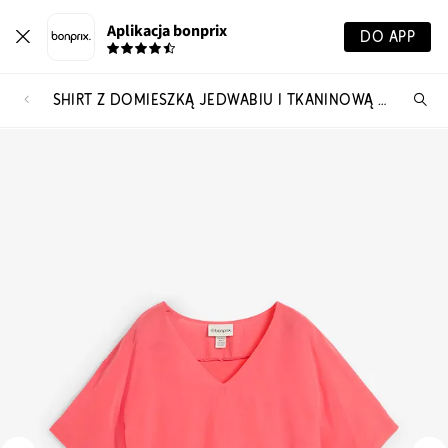
Aplikacja bonprix
DO APP
SHIRT Z DOMIESZKĄ JEDWABIU I TKANINOWĄ WSTAWKĄ
Szu
pr