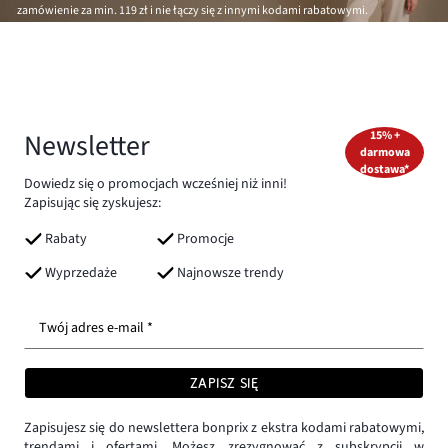
zamówienie za min.
119 zł
i nie łączy się z innymi kodami rabatowymi.
Newsletter
15% +
darmowa
dostawa*
Dowiedz się o promocjach wcześniej niż inni!
Zapisując się zyskujesz:
Rabaty
Promocje
Wyprzedaże
Najnowsze trendy
Twój adres e-mail *
ZAPISZ SIĘ
Zapisujesz się do newslettera bonprix z ekstra kodami rabatowymi,
trendami i ofertami. Możesz zrezygnować z subskrypcji w