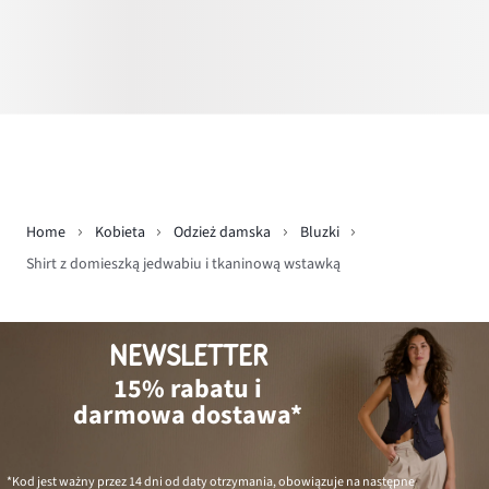
Home
Kobieta
Odzież damska
Bluzki
Shirt z domieszką jedwabiu i tkaninową wstawką
NEWSLETTER
15% rabatu i
darmowa dostawa*
*Kod jest ważny przez 14 dni od daty otrzymania, obowiązuje na następne