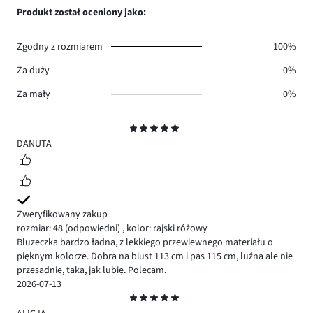
0.
głosów
ilość
Produkt został oceniony jako:
0.
głosów
0.
Zgodny z rozmiarem
100%
Za duży
0%
Za mały
0%
Ocena
5
DANUTA
Zweryfikowany zakup
rozmiar: 48
(odpowiedni)
,
kolor: rajski różowy
Bluzeczka bardzo ładna, z lekkiego przewiewnego materiału o
pięknym kolorze. Dobra na biust 113 cm i pas 115 cm, luźna ale nie
przesadnie, taka, jak lubię. Polecam.
2026-07-13
Ocena
5