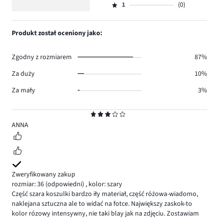
58.
5
głosów
ilość
1
(0)
2,
Ocena
5.
głosów
ilość
1,
2.
głosów
ilość
Produkt został oceniony jako:
3.
głosów
0.
Zgodny z rozmiarem
87%
Za duży
10%
Za mały
3%
Ocena
3
ANNA
Zweryfikowany zakup
rozmiar: 36
(odpowiedni)
,
kolor: szary
Część szara koszulki bardzo iły materiał, część różowa-wiadomo,
naklejana sztuczna ale to widać na fotce. Największy zaskok-to
kolor rózowy intensywny, nie taki blay jak na zdjęciu. Zostawiam