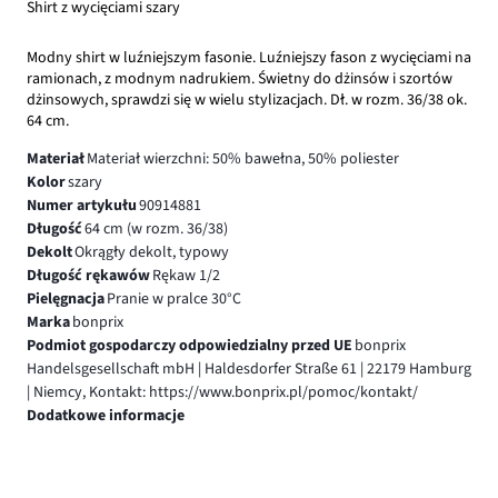
Shirt z wycięciami szary
Modny shirt w luźniejszym fasonie. Luźniejszy fason z wycięciami na
ramionach, z modnym nadrukiem. Świetny do dżinsów i szortów
dżinsowych, sprawdzi się w wielu stylizacjach. Dł. w rozm. 36/38 ok.
64 cm.
Materiał
Materiał wierzchni: 50% bawełna, 50% poliester
Kolor
szary
Numer artykułu
90914881
Długość
64 cm (w rozm. 36/38)
Dekolt
Okrągły dekolt, typowy
Długość rękawów
Rękaw 1/2
Pielęgnacja
Pranie w pralce 30°C
Marka
bonprix
Podmiot gospodarczy odpowiedzialny przed UE
bonprix
Handelsgesellschaft mbH | Haldesdorfer Straße 61 | 22179 Hamburg
| Niemcy, Kontakt: https://www.bonprix.pl/pomoc/kontakt/
Dodatkowe informacje