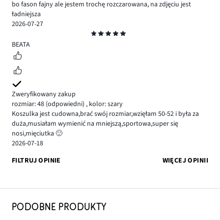
bo fason fajny ale jestem trochę rozczarowana, na zdjęciu jest
ładniejsza
2026-07-27
Ocena
5
BEATA
Zweryfikowany zakup
rozmiar: 48
(odpowiedni)
,
kolor: szary
Koszulka jest cudowna,brać swój rozmiar,wzięłam 50-52 i była za
duża,musiałam wymienić na mniejszą,sportowa,super się
nosi,mięciutka 🙂
2026-07-18
FILTRUJ OPINIE
WIĘCEJ OPINII
PODOBNE PRODUKTY