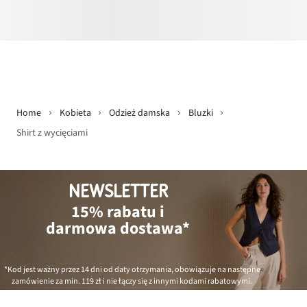
Home
Kobieta
Odzież damska
Bluzki
Shirt z wycięciami
NEWSLETTER
15% rabatu i
darmowa dostawa*
*Kod jest ważny przez 14 dni od daty otrzymania, obowiązuje na następne
zamówienie za min.
119 zł
i nie łączy się z innymi kodami rabatowymi.