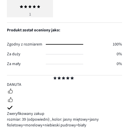
Średnia
ocena
1
5
Produkt został oceniony jako:
Zgodny z rozmiarem
100%
Za duży
0%
Za mały
0%
Ocena
5
DANUTA
Zweryfikowany zakup
rozmiar: 39
(odpowiedni)
,
kolor: jasny miętowy+jasny
fioletowy+morelowy+niebieski pudrowy+biały