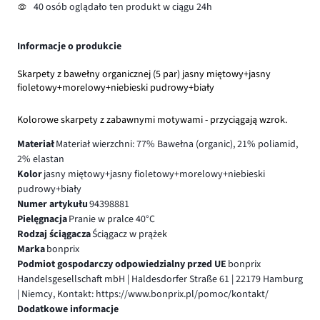
40 osób oglądało ten produkt w ciągu 24h
Informacje o produkcie
Skarpety z bawełny organicznej (5 par) jasny miętowy+jasny
fioletowy+morelowy+niebieski pudrowy+biały
Kolorowe skarpety z zabawnymi motywami - przyciągają wzrok.
Materiał
Materiał wierzchni: 77% Bawełna (organic), 21% poliamid,
2% elastan
Kolor
jasny miętowy+jasny fioletowy+morelowy+niebieski
pudrowy+biały
Numer artykułu
94398881
Pielęgnacja
Pranie w pralce 40°C
Rodzaj ściągacza
Ściągacz w prążek
Marka
bonprix
Podmiot gospodarczy odpowiedzialny przed UE
bonprix
Handelsgesellschaft mbH | Haldesdorfer Straße 61 | 22179 Hamburg
| Niemcy, Kontakt: https://www.bonprix.pl/pomoc/kontakt/
Dodatkowe informacje