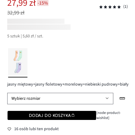
27,99 zł
-15%
(1)
32,99 zł
5 sztuk | 5,60 zł / szt.
jasny miętowy+jasny fioletowy+morelowy+niebieski pudrowy+biały
Wybierz rozmiar
[node-product-
DODAJ DO KOSZYKA
wishlist]
16 osób lubi ten produkt