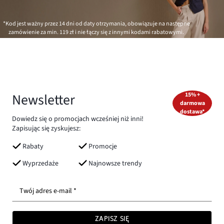
*Kod jest ważny przez 14 dni od daty otrzymania, obowiązuje na następne
zamówienie za min.
119 zł
i nie łączy się z innymi kodami rabatowymi.
Newsletter
15% +
darmowa
dostawa*
Dowiedz się o promocjach wcześniej niż inni!
Zapisując się zyskujesz:
Rabaty
Promocje
Wyprzedaże
Najnowsze trendy
Twój adres e-mail *
ZAPISZ SIĘ