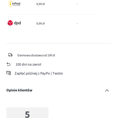
9,99 zł
-
9,99 zł
-
Darmowa dostawa od 199 zł
100 dni na zwrot
Zapłać później z PayPo | Twisto
Opinie klientów
5