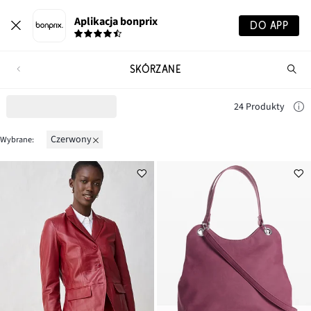
Aplikacja bonprix
DO APP
SKÓRZANE
Szu
pr
24 Produkty
czerwony
Wybrane: