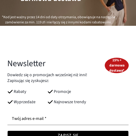
*Kod jest ważny przez 14 dni od daty otrzymania, obowiązuje na następne
zamówienie za min.
119 zł
i nie łączy się z innymi kodami rabatowymi.
Newsletter
15% +
darmowa
dostawa*
Dowiedz się o promocjach wcześniej niż inni!
Zapisując się zyskujesz:
Rabaty
Promocje
Wyprzedaże
Najnowsze trendy
Twój adres e-mail *
ZAPISZ SIĘ