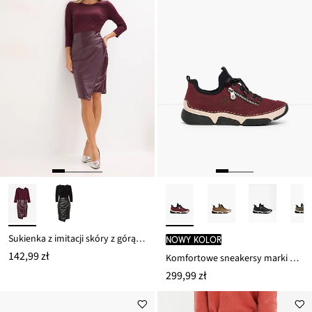
Sukienka z imitacji skóry z górą z dżerseju
nowy kolor
142,99 zł
Komfortowe sneakersy marki Rieker z wyściełaną wkładką
299,99 zł