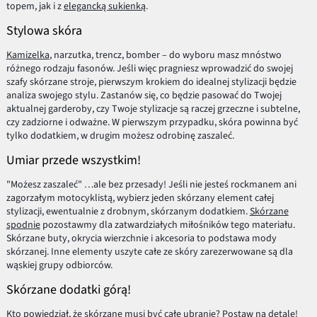
topem, jak i z
elegancką sukienką
.
Stylowa skóra
Kamizelka
, narzutka, trencz, bomber – do wyboru masz mnóstwo
różnego rodzaju fasonów. Jeśli więc pragniesz wprowadzić do swojej
szafy skórzane stroje, pierwszym krokiem do idealnej stylizacji będzie
analiza swojego stylu. Zastanów się, co będzie pasować do Twojej
aktualnej garderoby, czy Twoje stylizacje są raczej grzeczne i subtelne,
czy zadziorne i odważne. W pierwszym przypadku, skóra powinna być
tylko dodatkiem, w drugim możesz odrobinę zaszaleć.
Umiar przede wszystkim!
"Możesz zaszaleć" …ale bez przesady! Jeśli nie jesteś rockmanem ani
zagorzałym motocyklistą, wybierz jeden skórzany element całej
stylizacji, ewentualnie z drobnym, skórzanym dodatkiem.
Skórzane
spodnie
pozostawmy dla zatwardziałych miłośników tego materiału.
Skórzane buty, okrycia wierzchnie i akcesoria to podstawa mody
skórzanej. Inne elementy uszyte całe ze skóry zarezerwowane są dla
wąskiej grupy odbiorców.
Skórzane dodatki górą!
Kto powiedział, że skórzane musi być całe ubranie? Postaw na detale!