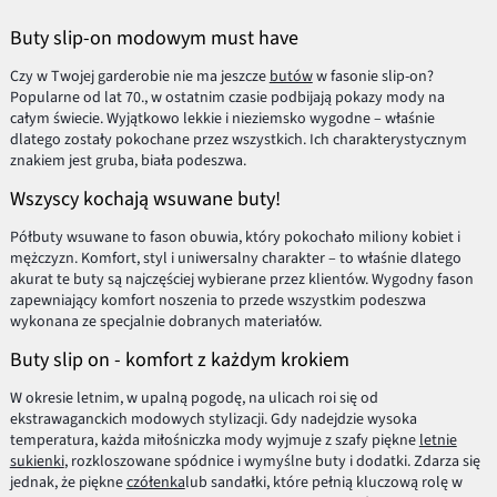
Buty slip-on modowym must have
Czy w Twojej garderobie nie ma jeszcze
butów
w fasonie slip-on?
Popularne od lat 70., w ostatnim czasie podbijają pokazy mody na
całym świecie. Wyjątkowo lekkie i nieziemsko wygodne – właśnie
dlatego zostały pokochane przez wszystkich. Ich charakterystycznym
znakiem jest gruba, biała podeszwa.
Wszyscy kochają wsuwane buty!
Półbuty wsuwane to fason obuwia, który pokochało miliony kobiet i
mężczyzn. Komfort, styl i uniwersalny charakter – to właśnie dlatego
akurat te buty są najczęściej wybierane przez klientów. Wygodny fason
zapewniający komfort noszenia to przede wszystkim podeszwa
wykonana ze specjalnie dobranych materiałów.
Buty slip on - komfort z każdym krokiem
W okresie letnim, w upalną pogodę, na ulicach roi się od
ekstrawaganckich modowych stylizacji. Gdy nadejdzie wysoka
temperatura, każda miłośniczka mody wyjmuje z szafy piękne
letnie
sukienki
, rozkloszowane spódnice i wymyślne buty i dodatki. Zdarza się
jednak, że piękne
czółenka
lub sandałki, które pełnią kluczową rolę w