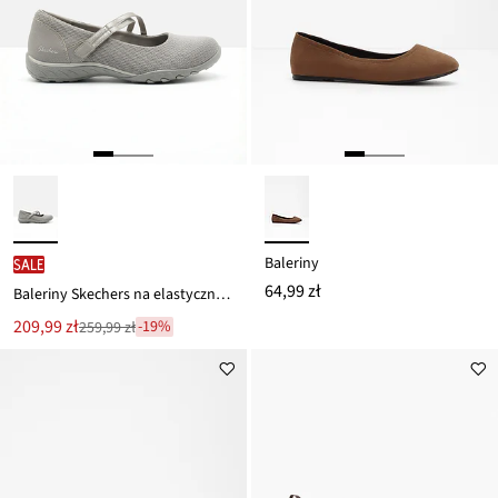
Baleriny
SALE
64,99 zł
Baleriny Skechers na elastycznej podeszwie
Nowa
209,99 zł
-19%
259,99 zł
Przeceniono
cena
z
to
ceny
259,99 zł