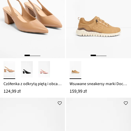
Czółenka z odkrytą piętą i obcasem słupkowym
Wsuwane sneakersy marki Dockers Gerli, z lekką podeszwą
124,99 zł
159,99 zł