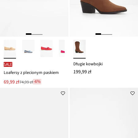
Długie kowbojki
SALE
199,99 zł
Loafersy z plecionym paskiem
Nowa
69,99 zł
-6%
74,99 zł
Przeceniono
cena
z
to
ceny
74,99 zł