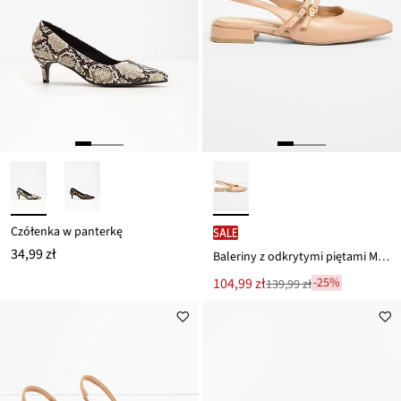
Czółenka w panterkę
SALE
34,99 zł
Baleriny z odkrytymi piętami Marco Tozzi
Nowa
104,99 zł
-25%
139,99 zł
Przeceniono
cena
z
to
ceny
139,99 zł