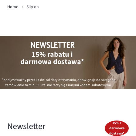
Home
Slip on
NEWSLETTER
15% rabatu i
darmowa dostawa*
*Kod jest ważny przez 14 dni od daty otrzymania, obowiązuje na następne
zamówienie za min.
119 zł
i nie łączy się z innymi kodami rabatowymi.
Newsletter
15% +
darmowa
dostawa*