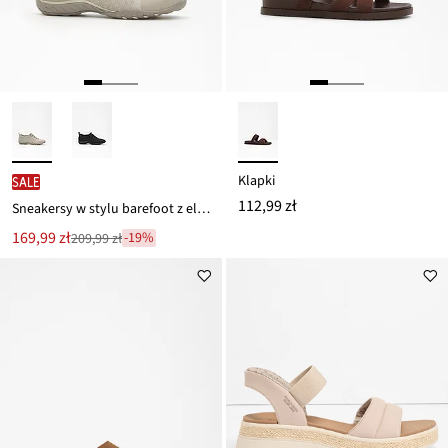
Klapki
SALE
112,99 zł
Sneakersy w stylu barefoot z elastyczną podeszwą
Nowa
169,99 zł
-19%
209,99 zł
Przeceniono
cena
z
to
ceny
209,99 zł