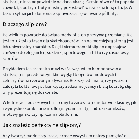
stylizacji, nie są odpowiednie na daną okazję. Często również to pogoda
zawodzi, a odkryte buty musimy pozostawić w szafie na inną okazję. W
takich sytuacjach doskonale sprawdzają się wsuwane półbuty.
Dlaczego slip-ony?
Po wielkim powrocie do świata mody, slip-on przeżywa przemianę. Nie
jest to już tylko fason dla skateboaderów. Ich najmocniejszą stroną jest
ich uniwersalny charakter. Dzięki niemu trampki slip on dopasujesz
zarówno do eleganckiej sukienki, sportowego t-shirtu czy casualowych
szortów.
Przykładem tak szerokich możliwości względem komponowania
stylizacji jest przede wszystkim wygląd blogerów modowych i
celebrytów na czerwonym dywanie. Bez względu na to, czy gwiazda
założyła
koktailową sukienkę
, czy zadziorne jeansy i białą koszulę, slip-
ony prezentują się doskonale.
W kolekcjach odzieżowych, slip-ony to zarówno jednobarwne fasony, jak
i wymyślne kombinacje np. florystyczne printy, nadruki komiksów,
motywy galaxy czy np. czarna platforma.
Jak znaleźć perfekcyjne slip-ony?
Aby tworzyć modne stylizacje, przede wszystkim należy pamiętać o