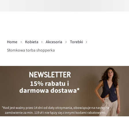
Home
Kobieta
Akcesoria
Torebki
Słomkowa torba shopperka
NEWSLETTER
15% rabatu i
darmowa dostawa*
*Kod jest ważny przez 14 dni od daty otrzymania, obowiązuje na następne
zamówienie za min.
119 zł
i nie łączy się z innymi kodami rabatowymi.