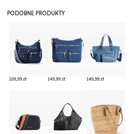
Kolczyki kółka
39,99 zł
PODOBNE PRODUKTY
DODAJ DO KOSZYKA
Bluzka muślinowa oversize
79,99 zł
DODAJ DO KOSZYKA
Klapki
149,99 zł
109,99 zł
149,99 zł
149,99 zł
DODAJ DO KOSZYKA
Słomkowa torba shopperka
97,99 zł
-13%
DODAJ DO KOSZYKA