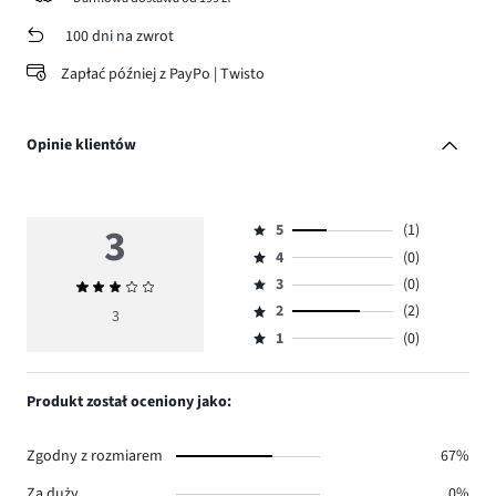
100 dni na zwrot
Zapłać później z PayPo | Twisto
Opinie klientów
3
5
(1)
Ocena
4
(0)
5,
Ocena
ilość
3
(0)
Średnia
4,
Ocena
głosów
ocena
ilość
2
(2)
3,
3
Ocena
1.
3
głosów
ilość
1
(0)
2,
Ocena
0.
głosów
ilość
1,
0.
głosów
ilość
Produkt został oceniony jako:
2.
głosów
0.
Zgodny z rozmiarem
67%
Za duży
0%