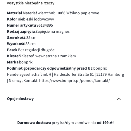
wszystkie niezbędne rzeczy.
Materiał
Materiał wierzchni: 100% Włókno papierowe
Kolor
niebieski lodowcowy
Numer artykułu
96184895
Rodzaj zapięcia
Zapięcie na magnes
Szerokość
35 cm
Wysokość
35 cm
Pasek
Bez regulacji długości
Kieszeń
Kieszeń wewnętrzna z zamkiem
Marka
bonprix
Podmiot gospodarczy odpowiedzialny przed UE
bonprix
Handelsgesellschaft mbH | Haldesdorfer Straße 61 | 22179 Hamburg
| Niemcy, Kontakt: https://www.bonprix.pl/pomoc/kontakt/
Opcje dostawy
Darmowa dostawa
przy każdym zamówieniu
od 199 zł
!