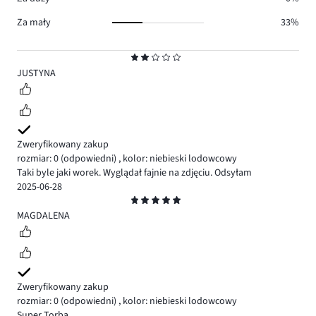
Za mały
33%
Ocena
2
JUSTYNA
Zweryfikowany zakup
rozmiar: 0
(odpowiedni)
,
kolor: niebieski lodowcowy
Taki byle jaki worek. Wyglądał fajnie na zdjęciu. Odsyłam
2025-06-28
Ocena
5
MAGDALENA
Zweryfikowany zakup
rozmiar: 0
(odpowiedni)
,
kolor: niebieski lodowcowy
Super Torba