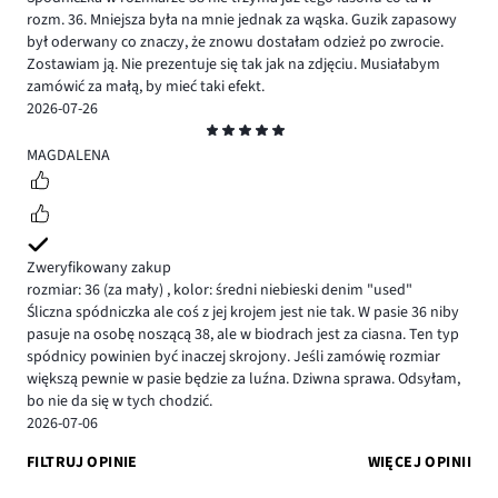
rozm. 36. Mniejsza była na mnie jednak za wąska. Guzik zapasowy
był oderwany co znaczy, że znowu dostałam odzież po zwrocie.
Zostawiam ją. Nie prezentuje się tak jak na zdjęciu. Musiałabym
zamówić za małą, by mieć taki efekt.
2026-07-26
Ocena
5
MAGDALENA
Zweryfikowany zakup
rozmiar: 36
(za mały)
,
kolor: średni niebieski denim "used"
Śliczna spódniczka ale coś z jej krojem jest nie tak. W pasie 36 niby
pasuje na osobę noszącą 38, ale w biodrach jest za ciasna. Ten typ
spódnicy powinien być inaczej skrojony. Jeśli zamówię rozmiar
większą pewnie w pasie będzie za luźna. Dziwna sprawa. Odsyłam,
bo nie da się w tych chodzić.
2026-07-06
FILTRUJ OPINIE
WIĘCEJ OPINII