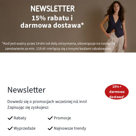
NEWSLETTER
15% rabatu i
darmowa dostawa*
*Kod jest ważny przez 14 dni od daty otrzymania, obowiązuje na następne
zamówienie za min.
119 zł
i nie łączy się z innymi kodami rabatowymi.
Newsletter
15% +
darmowa
dostawa*
Dowiedz się o promocjach wcześniej niż inni!
Zapisując się zyskujesz:
Rabaty
Promocje
Wyprzedaże
Najnowsze trendy