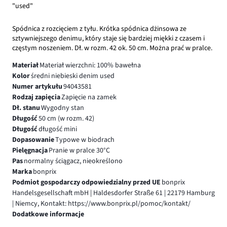
"used"
Spódnica z rozcięciem z tyłu. Krótka spódnica dżinsowa ze
sztywniejszego denimu, który staje się bardziej miękki z czasem i
częstym noszeniem. Dł. w rozm. 42 ok. 50 cm. Można prać w pralce.
Materiał
Materiał wierzchni: 100% bawełna
Kolor
średni niebieski denim used
Numer artykułu
94043581
Rodzaj zapięcia
Zapięcie na zamek
Dł. stanu
Wygodny stan
Długość
50 cm (w rozm. 42)
Długość
długość mini
Dopasowanie
Typowe w biodrach
Pielęgnacja
Pranie w pralce 30°C
Pas
normalny ściągacz, nieokreślono
Marka
bonprix
Podmiot gospodarczy odpowiedzialny przed UE
bonprix
Handelsgesellschaft mbH | Haldesdorfer Straße 61 | 22179 Hamburg
| Niemcy, Kontakt: https://www.bonprix.pl/pomoc/kontakt/
Dodatkowe informacje