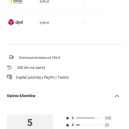
9,99 zł
-
9,99 zł
-
Darmowa dostawa od 199 zł
100 dni na zwrot
Zapłać później z PayPo | Twisto
Opinie klientów
5
5
(10)
Ocena
4
(2)
5,
Ocena