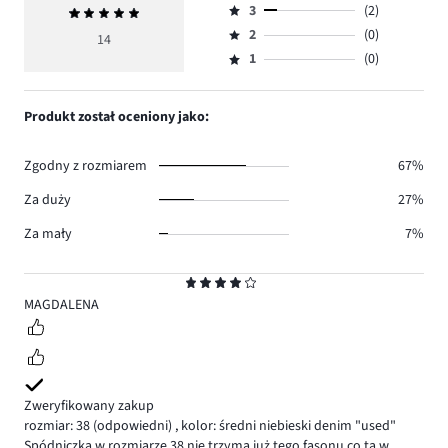
ilość
3
(2)
Średnia
4,
Ocena
głosów
ocena
ilość
2
(0)
3,
14
Ocena
10.
5
głosów
ilość
1
(0)
2,
Ocena
2.
głosów
ilość
1,
2.
głosów
ilość
Produkt został oceniony jako:
0.
głosów
0.
Zgodny z rozmiarem
67%
Za duży
27%
Za mały
7%
Ocena
4
MAGDALENA
Zweryfikowany zakup
rozmiar: 38
(odpowiedni)
,
kolor: średni niebieski denim "used"
Spódniczka w rozmiarze 38 nie trzyma już tego fasonu co ta w