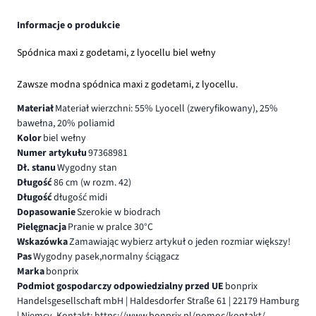
Informacje o produkcie
Spódnica maxi z godetami, z lyocellu biel wełny
Zawsze modna spódnica maxi z godetami, z lyocellu.
Materiał
Materiał wierzchni: 55% Lyocell (zweryfikowany), 25%
bawełna, 20% poliamid
Kolor
biel wełny
Numer artykułu
97368981
Dł. stanu
Wygodny stan
Długość
86 cm (w rozm. 42)
Długość
długość midi
Dopasowanie
Szerokie w biodrach
Pielęgnacja
Pranie w pralce 30°C
Wskazówka
Zamawiając wybierz artykuł o jeden rozmiar większy!
Pas
Wygodny pasek,normalny ściągacz
Marka
bonprix
Podmiot gospodarczy odpowiedzialny przed UE
bonprix
Handelsgesellschaft mbH | Haldesdorfer Straße 61 | 22179 Hamburg