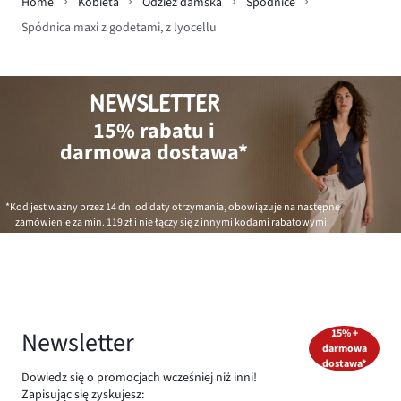
Home
Kobieta
Odzież damska
Spódnice
Spódnica maxi z godetami, z lyocellu
NEWSLETTER
15% rabatu i
darmowa dostawa*
*Kod jest ważny przez 14 dni od daty otrzymania, obowiązuje na następne
zamówienie za min.
119 zł
i nie łączy się z innymi kodami rabatowymi.
Newsletter
15% +
darmowa
dostawa*
Dowiedz się o promocjach wcześniej niż inni!
Zapisując się zyskujesz: