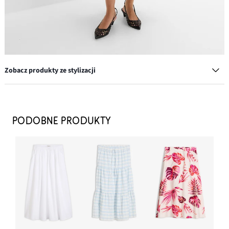
Zobacz produkty ze stylizacji
Czółenka z paskiem i wycięciami
64,99 zł
PODOBNE PRODUKTY
DODAJ DO KOSZYKA
Sweter o kroju kimona z przędzy tasiemkowej
112,99 zł
DODAJ DO KOSZYKA
Bluzka z długim rękawem z czystej bawełny (2 szt.)
97,99 zł