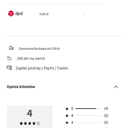
9,99 zł
-
Darmowa dostawa od 199 zł
100 dni na zwrot
Zapłać później z PayPo | Twisto
Opinie klientów
4
5
(4)
Ocena
4
(0)
5,
Ocena
ilość
3
(0)
Średnia
4,
Ocena