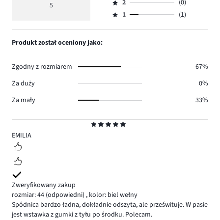
głosów
ocena
ilość
2
(0)
3,
5
Ocena
4.
4
głosów
ilość
1
(1)
2,
Ocena
0.
głosów
ilość
1,
0.
głosów
ilość
Produkt został oceniony jako:
0.
głosów
1.
Zgodny z rozmiarem
67%
Za duży
0%
Za mały
33%
Ocena
5
EMILIA
Zweryfikowany zakup
rozmiar: 44
(odpowiedni)
,
kolor: biel wełny
Spódnica bardzo ładna, dokładnie odszyta, ale prześwituje. W pasie
jest wstawka z gumki z tyłu po środku. Polecam.