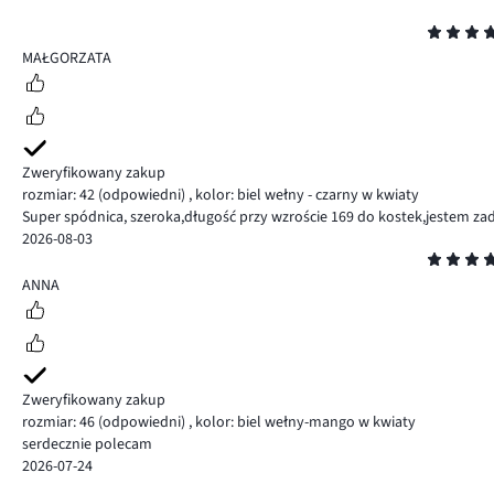
Ocena
5
MAŁGORZATA
Zweryfikowany zakup
rozmiar: 42
(odpowiedni)
,
kolor: biel wełny - czarny w kwiaty
Super spódnica, szeroka,długość przy wzroście 169 do kostek,jestem zado
2026-08-03
Ocena
5
ANNA
Zweryfikowany zakup
rozmiar: 46
(odpowiedni)
,
kolor: biel wełny-mango w kwiaty
serdecznie polecam
2026-07-24