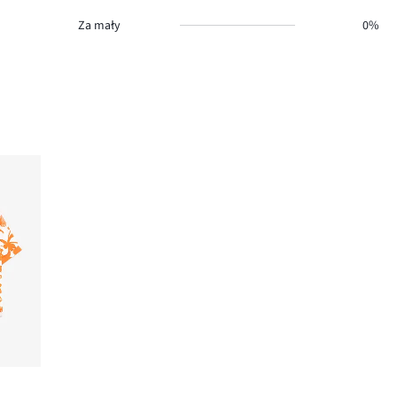
Za mały
0%