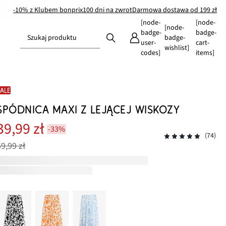
-10% z Klubem bonprix
100 dni na zwrot
Darmowa dostawa od 199 zł
[node-
[node-
[node-
badge-
badge-
Szukaj produktu
badge-
user-
cart-
wishlist]
codes]
items]
SALE
SPÓDNICA MAXI Z LEJĄCEJ WISKOZY
39,99 zł
-33%
(74)
59,99 zł