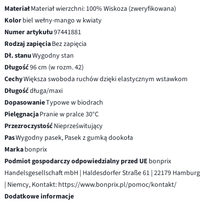
Materiał
Materiał wierzchni: 100% Wiskoza (zweryfikowana)
Kolor
biel wełny-mango w kwiaty
Numer artykułu
97441881
Rodzaj zapięcia
Bez zapięcia
Dł. stanu
Wygodny stan
Długość
96 cm (w rozm. 42)
Cechy
Większa swoboda ruchów dzięki elastycznym wstawkom
Długość
długa/maxi
Dopasowanie
Typowe w biodrach
Pielęgnacja
Pranie w pralce 30°C
Przezroczystość
Nieprześwitujący
Pas
Wygodny pasek, Pasek z gumką dookoła
Marka
bonprix
Podmiot gospodarczy odpowiedzialny przed UE
bonprix
Handelsgesellschaft mbH | Haldesdorfer Straße 61 | 22179 Hamburg
| Niemcy, Kontakt: https://www.bonprix.pl/pomoc/kontakt/
Dodatkowe informacje