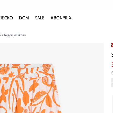
ZIECKO
DOM
SALE
#BONPRIX
 z lejącej wiskozy