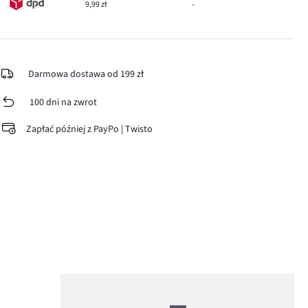
9,99 zł
-
Darmowa dostawa od 199 zł
100 dni na zwrot
Zapłać później z PayPo | Twisto