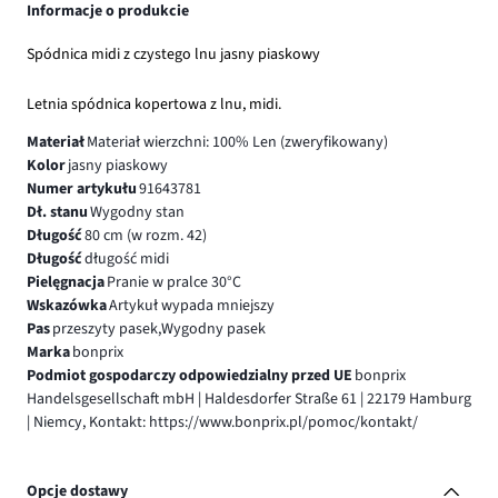
Informacje o produkcie
Spódnica midi z czystego lnu jasny piaskowy
Letnia spódnica kopertowa z lnu, midi.
Materiał
Materiał wierzchni: 100% Len (zweryfikowany)
Kolor
jasny piaskowy
Numer artykułu
91643781
Dł. stanu
Wygodny stan
Długość
80 cm (w rozm. 42)
Długość
długość midi
Pielęgnacja
Pranie w pralce 30°C
Wskazówka
Artykuł wypada mniejszy
Pas
przeszyty pasek,Wygodny pasek
Marka
bonprix
Podmiot gospodarczy odpowiedzialny przed UE
bonprix
Handelsgesellschaft mbH | Haldesdorfer Straße 61 | 22179 Hamburg
| Niemcy, Kontakt: https://www.bonprix.pl/pomoc/kontakt/
Opcje dostawy