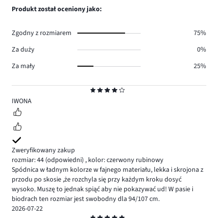
1.
głosów
ilość
Produkt został oceniony jako:
0.
głosów
0.
Zgodny z rozmiarem
75%
Za duży
0%
Za mały
25%
Ocena
4
IWONA
Zweryfikowany zakup
rozmiar: 44
(odpowiedni)
,
kolor: czerwony rubinowy
Spódnica w ładnym kolorze w fajnego materiału, lekka i skrojona z
przodu po skosie ,że rozchyla się przy każdym kroku dosyć
wysoko. Muszę to jednak spiąć aby nie pokazywać ud! W pasie i
biodrach ten rozmiar jest swobodny dla 94/107 cm.
2026-07-22
Ocena