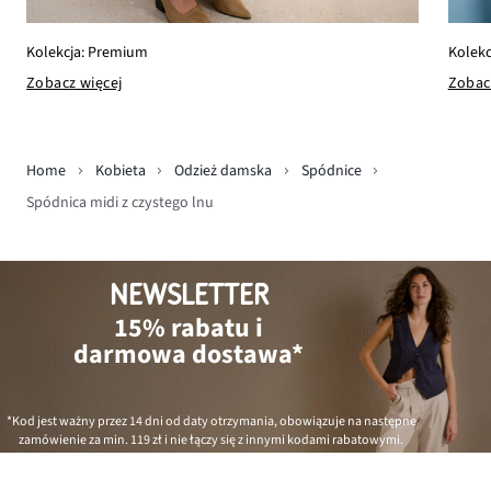
Kolekc
Kolekcja: Premium
Zobac
Zobacz więcej
Home
Kobieta
Odzież damska
Spódnice
Spódnica midi z czystego lnu
NEWSLETTER
15% rabatu i
darmowa dostawa*
*Kod jest ważny przez 14 dni od daty otrzymania, obowiązuje na następne
zamówienie za min.
119 zł
i nie łączy się z innymi kodami rabatowymi.