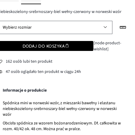
iebieskozielony-srebrnoszary-biel wełny-czerwony w norweski wzór
Wybierz rozmiar
[node-product-
DODAJ DO KOSZYKA
wishlist]
162 osób lubi ten produkt
47 osób oglądało ten produkt w ciągu 24h
Informacje o produkcie
Spódnica mini w norweski wzór, z mieszanki bawełny i elastanu
niebieskozielony-srebrnoszary-biel wełny-czerwony w norweski
wzór
Obcisła spódnica ze wzorem bożonarodzeniowym. Dł. całkowita w
rozm. 40/42 ok. 48 cm. Można prać w pralce.