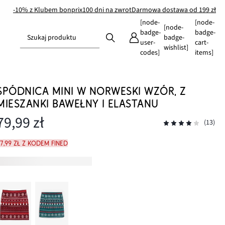
-10% z Klubem bonprix
100 dni na zwrot
Darmowa dostawa od 199 zł
[node-
[node-
[node-
badge-
badge-
Szukaj produktu
badge-
user-
cart-
wishlist]
codes]
items]
SPÓDNICA MINI W NORWESKI WZÓR, Z
MIESZANKI BAWEŁNY I ELASTANU
79,99 zł
(13)
7,99 zł z kodem FINED