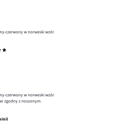
ełny-czerwony w norweski wzór
ełny-czerwony w norweski wzór
miar zgodny z noszonym.
pinii