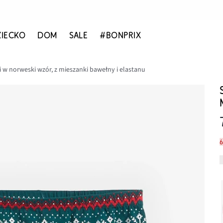
ZIECKO
DOM
SALE
#BONPRIX
 w norweski wzór, z mieszanki bawełny i elastanu
6