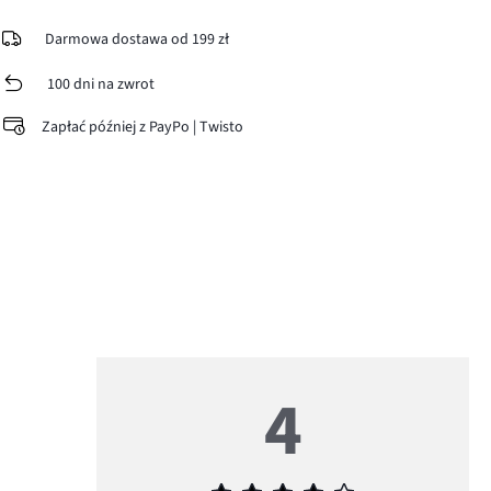
Darmowa dostawa od 199 zł
100 dni na zwrot
Zapłać później z PayPo | Twisto
4