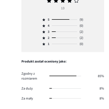
Średnia
ocena
13
4
5
(9)
Ocena
4
(0)
5,
Ocena
ilość
3
(2)
4,
Ocena
głosów
ilość
2
(2)
3,
Ocena
9.
głosów
ilość
1
(0)
2,
Ocena
0.
głosów
ilość
1,
2.
głosów
ilość
2.
głosów
Produkt został oceniony jako:
0.
Zgodny z
85%
rozmiarem
Za duży
8%
Za mały
8%