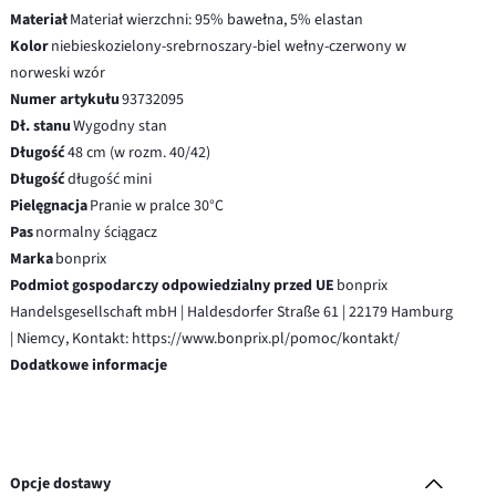
Materiał
Materiał wierzchni: 95% bawełna, 5% elastan
Kolor
niebieskozielony-srebrnoszary-biel wełny-czerwony w
norweski wzór
Numer artykułu
93732095
Dł. stanu
Wygodny stan
Długość
48 cm (w rozm. 40/42)
Długość
długość mini
Pielęgnacja
Pranie w pralce 30°C
Pas
normalny ściągacz
Marka
bonprix
Podmiot gospodarczy odpowiedzialny przed UE
bonprix
Handelsgesellschaft mbH | Haldesdorfer Straße 61 | 22179 Hamburg
| Niemcy, Kontakt: https://www.bonprix.pl/pomoc/kontakt/
Dodatkowe informacje
Opcje dostawy