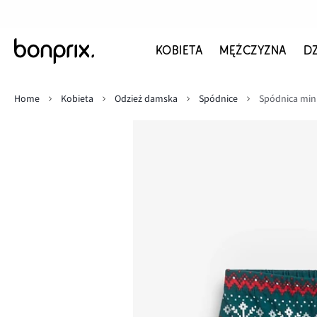
KOBIETA
MĘŻCZYZNA
D
Home
Kobieta
Odzież damska
Spódnice
Spódnica mini