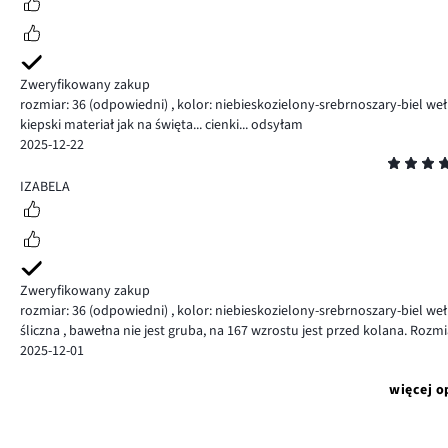
Zweryfikowany zakup
rozmiar: 36
(odpowiedni)
,
kolor: niebieskozielony-srebrnoszary-biel w
kiepski materiał jak na święta... cienki... odsyłam
2025-12-22
Ocena
5
IZABELA
Zweryfikowany zakup
rozmiar: 36
(odpowiedni)
,
kolor: niebieskozielony-srebrnoszary-biel w
śliczna , bawełna nie jest gruba, na 167 wzrostu jest przed kolana. Roz
2025-12-01
więcej o