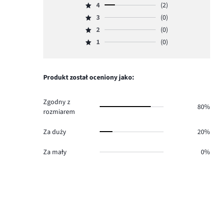
4
(2)
5,
Ocena
ilość
3
(0)
4,
Ocena
głosów
ilość
2
(0)
3,
Ocena
8.
głosów
ilość
1
(0)
2,
Ocena
2.
głosów
ilość
1,
0.
głosów
ilość
0.
głosów
Produkt został oceniony jako:
0.
Zgodny z
80%
rozmiarem
Za duży
20%
Za mały
0%