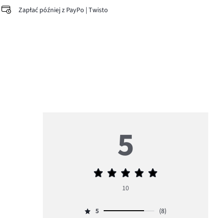
Zapłać później z PayPo | Twisto
5
Średnia
ocena
10
5
5
(8)
Ocena