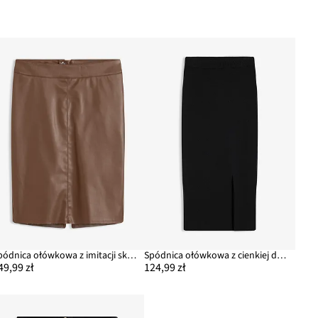
Spódnica ołówkowa z imitacji skóry
Spódnica ołówkowa z cienkiej dzianiny z miękkiej mieszanki wiskozy
49,99 zł
124,99 zł