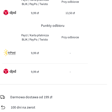
Przy odbiorze
BLIK / PayPo / Twisto
9,99 zł
13,50 zł
Punkty odbioru
PayU / Karta płatnicza
Przy odbiorze
BLIK / PayPo / Twisto
9,99 zł
-
9,99 zł
-
Darmowa dostawa od 199 zł
100 dni na zwrot