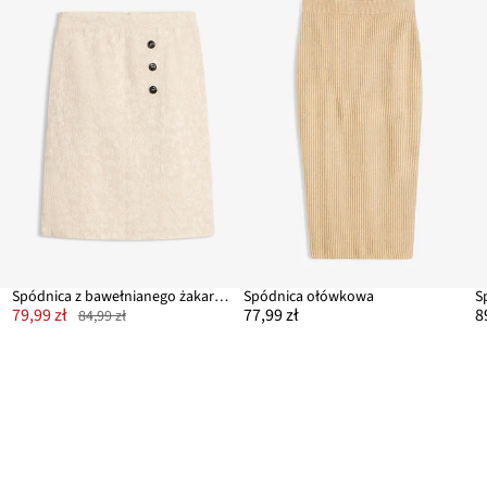
Spódnica z bawełnianego żakardu z domieszką lnu
Spódnica ołówkowa
S
79,99 zł
77,99 zł
8
84,99 zł