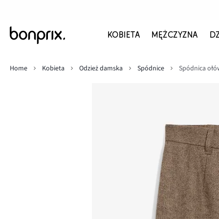
KOBIETA
MĘŻCZYZNA
D
Home
Kobieta
Odzież damska
Spódnice
Spódnica ołó