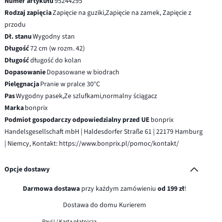
Numer artykułu
95244295
Rodzaj zapięcia
Zapięcie na guziki,Zapięcie na zamek, Zapięcie z
przodu
Dł. stanu
Wygodny stan
Długość
72 cm (w rozm. 42)
Długość
długość do kolan
Dopasowanie
Dopasowane w biodrach
Pielęgnacja
Pranie w pralce 30°C
Pas
Wygodny pasek,Ze szlufkami,normalny ściągacz
Marka
bonprix
Podmiot gospodarczy odpowiedzialny przed UE
bonprix
Handelsgesellschaft mbH | Haldesdorfer Straße 61 | 22179 Hamburg
| Niemcy, Kontakt: https://www.bonprix.pl/pomoc/kontakt/
Opcje dostawy
Darmowa dostawa
przy każdym zamówieniu
od 199 zł
!
Dostawa do domu Kurierem
PayU / Karta płatnicza