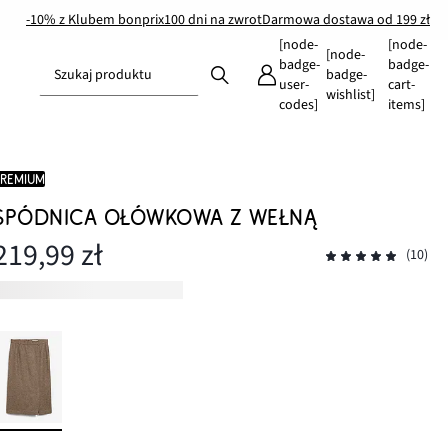
-10% z Klubem bonprix
100 dni na zwrot
Darmowa dostawa od 199 zł
[node-
[node-
[node-
badge-
badge-
Szukaj produktu
badge-
user-
cart-
wishlist]
codes]
items]
PREMIUM
SPÓDNICA OŁÓWKOWA Z WEŁNĄ
219,99 zł
(10)