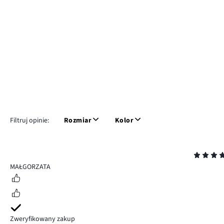
Filtruj opinie:
Rozmiar
Kolor
Ocena
5
MAŁGORZATA
Zweryfikowany zakup