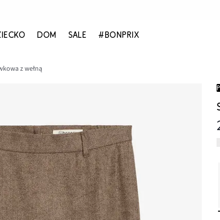
ZIECKO
DOM
SALE
#BONPRIX
wkowa z wełną