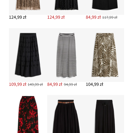
69,99 zł
124,99 zł
124,99 zł
84,99 zł
117,99 zł
DODAJ DO KOSZYKA
Biustonosz bikini minimizer z wyściełanymi ramiączkami
114,99 zł
DODAJ DO KOSZYKA
109,99 zł
84,99 zł
104,99 zł
149,99 zł
94,99 zł