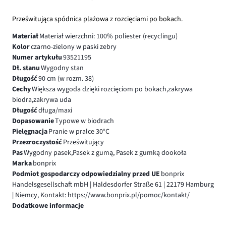
Prześwitująca spódnica plażowa z rozcięciami po bokach.
Materiał
Materiał wierzchni: 100% poliester (recyclingu)
Kolor
czarno-zielony w paski zebry
Numer artykułu
93521195
Dł. stanu
Wygodny stan
Długość
90 cm (w rozm. 38)
Cechy
Większa wygoda dzięki rozcięciom po bokach,zakrywa
biodra,zakrywa uda
Długość
długa/maxi
Dopasowanie
Typowe w biodrach
Pielęgnacja
Pranie w pralce 30°C
Przezroczystość
Prześwitujący
Pas
Wygodny pasek,Pasek z gumą, Pasek z gumką dookoła
Marka
bonprix
Podmiot gospodarczy odpowiedzialny przed UE
bonprix
Handelsgesellschaft mbH | Haldesdorfer Straße 61 | 22179 Hamburg
| Niemcy, Kontakt: https://www.bonprix.pl/pomoc/kontakt/
Dodatkowe informacje