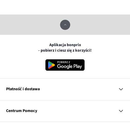
Aplikacja bonprix
- pobierz i ciesz się z korzyści!
Płatność i dostawa
MasterCard
Centrum Pomocy
Płatność online (PayU)
VISA
BLIK
Pytania i odpowiedzi
Google pay