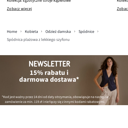
Kolekc
Kolekcja: Egzotyczne stroje kąpielowe
Zobac
Zobacz więcej
Home
Kobieta
Odzież damska
Spódnice
Spódnica plażowa z lekkiego szyfonu
NEWSLETTER
15% rabatu i
darmowa dostawa*
*Kod jest ważny przez 14 dni od daty otrzymania, obowiązuje na następne
zamówienie za min.
119 zł
i nie łączy się z innymi kodami rabatowymi.