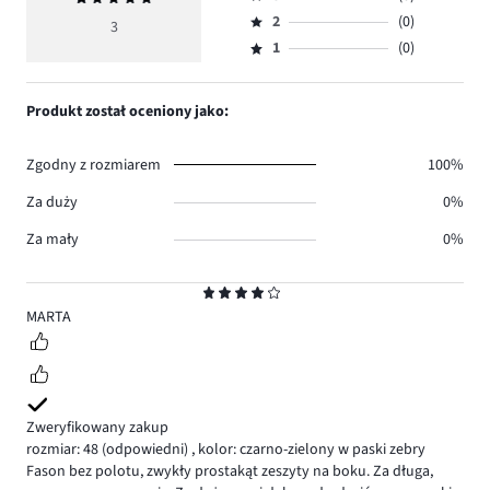
4,
Ocena
głosów
ocena
ilość
2
(0)
3,
3
Ocena
2.
5
głosów
ilość
1
(0)
2,
Ocena
1.
głosów
ilość
1,
0.
głosów
ilość
Produkt został oceniony jako:
0.
głosów
0.
Zgodny z rozmiarem
100%
Za duży
0%
Za mały
0%
Ocena
4
MARTA
Zweryfikowany zakup
rozmiar: 48
(odpowiedni)
,
kolor: czarno-zielony w paski zebry
Fason bez polotu, zwykły prostakąt zeszyty na boku. Za długa,