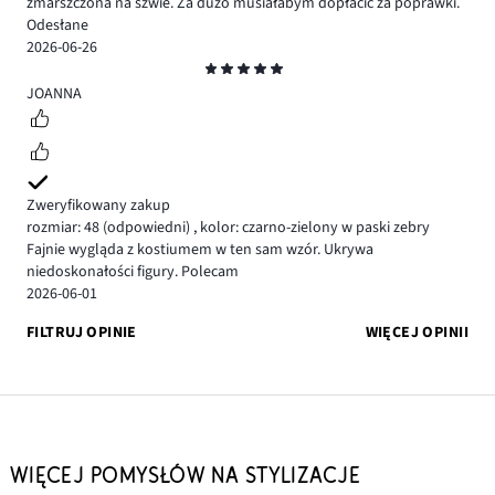
zmarszczona na szwie. Za dużo musiałabym dopłacić za poprawki.
Odesłane
2026-06-26
Ocena
5
JOANNA
Zweryfikowany zakup
rozmiar: 48
(odpowiedni)
,
kolor: czarno-zielony w paski zebry
Fajnie wygląda z kostiumem w ten sam wzór. Ukrywa
niedoskonałości figury. Polecam
2026-06-01
FILTRUJ OPINIE
WIĘCEJ OPINII
WIĘCEJ POMYSŁÓW NA STYLIZACJE