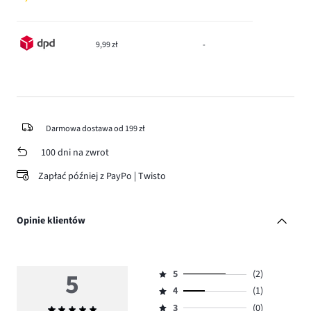
9,99 zł
-
Darmowa dostawa od 199 zł
100 dni na zwrot
Zapłać później z PayPo | Twisto
Opinie klientów
5
5
(2)
Ocena
4
(1)
5,
Ocena
ilość
3
(0)
Średnia