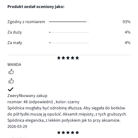
0.
głosów
ilość
Produkt został oceniony jako:
0.
głosów
0.
Zgodny z rozmiarem
93%
Za duży
4%
Za mały
4%
Ocena
5
WANDA
Zweryfikowany zakup
rozmiar: 48
(odpowiedni)
,
kolor: czarny
Spódnica mogłaby być odrobinę dłuższa. Aby sięgała do botków
do pół łydki muszę ją opuścić. Aksamit mięsisty, z tych grubszych.
Spódnica elegancka, z lekkim połyskiem jak to przy aksamicie.
2026-03-29
Ocena