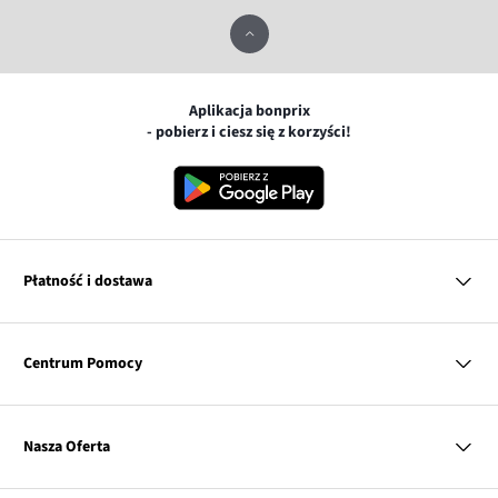
Aplikacja bonprix
- pobierz i ciesz się z korzyści!
Płatność i dostawa
MasterCard
Centrum Pomocy
Płatność online (PayU)
VISA
BLIK
Pytania i odpowiedzi
Google pay
Dostawa i płatność
Nasza Oferta
Zwroty i reklamacje
Apple pay
Pierwszy darmowy zwrot
PayPo