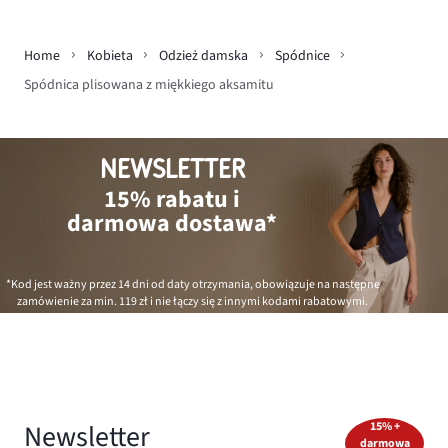
Home
Kobieta
Odzież damska
Spódnice
Spódnica plisowana z miękkiego aksamitu
NEWSLETTER
15% rabatu i
darmowa dostawa*
*Kod jest ważny przez 14 dni od daty otrzymania, obowiązuje na następne
zamówienie za min.
119 zł
i nie łączy się z innymi kodami rabatowymi.
Newsletter
15% +
darmowa