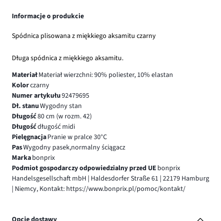
Informacje o produkcie
Spódnica plisowana z miękkiego aksamitu czarny
Długa spódnica z miękkiego aksamitu.
Materiał
Materiał wierzchni: 90% poliester, 10% elastan
Kolor
czarny
Numer artykułu
92479695
Dł. stanu
Wygodny stan
Długość
80 cm (w rozm. 42)
Długość
długość midi
Pielęgnacja
Pranie w pralce 30°C
Pas
Wygodny pasek,normalny ściągacz
Marka
bonprix
Podmiot gospodarczy odpowiedzialny przed UE
bonprix
Handelsgesellschaft mbH | Haldesdorfer Straße 61 | 22179 Hamburg
| Niemcy, Kontakt: https://www.bonprix.pl/pomoc/kontakt/
Opcje dostawy