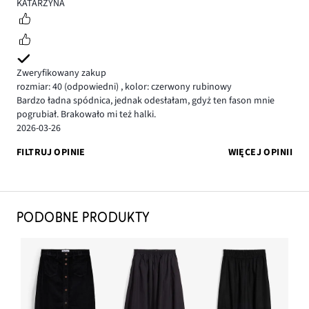
5
KATARZYNA
Zweryfikowany zakup
rozmiar: 40
(odpowiedni)
,
kolor: czerwony rubinowy
Bardzo ładna spódnica, jednak odesłałam, gdyż ten fason mnie
pogrubiał. Brakowało mi też halki.
2026-03-26
FILTRUJ OPINIE
WIĘCEJ OPINII
PODOBNE PRODUKTY